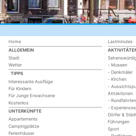
Home
Lastminutes
ALLGEMEIN
AKTIVITÄTE
Stadt
Sehenswürdig
Wetter
- Museen
- Denkmäler
TIPPS
- Kirchen
Interessante Ausflüge
- Aussichtsp
Für Kindern
Attraktionen
Für Junge Erwachsene
- Rundfahrten
Kostenlos
- Experiences
UNTERKÜNFTE
Dörfer & Städ
Appartements
Führungen
Campingplätze
Sport
Ferienhäuser
- Radfahren