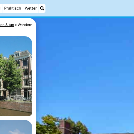
l
Praktisch
Wetter
en & tun
Wandern