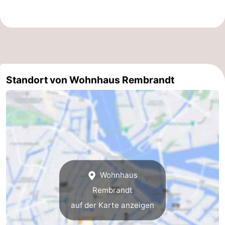
für
Medizin
Touristen
Adressen
Wetter
Kontakt
Standort von Wohnhaus Rembrandt
Wohnhaus
Rembrandt
auf der Karte anzeigen