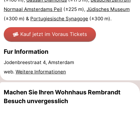
Normaal Amsterdams Peil
(±225 m),
Jüdisches Museum
Südholland
Praktisch
(±300 m) &
Portugiesische Synagoge
(±300 m).
Forum
Kauf jetzt im Voraus Tickets
Reisebuchshop
Fur Information
Őffentliche
Jodenbreestraat 4, Amsterdam
Verkehr
Route
web.
Weitere Informationen
Hauptbahnhof
Machen Sie Ihren Wohnhaus Rembrandt
Schiphol
Besuch unvergesslich
Eindhoven
Parken
Tipps