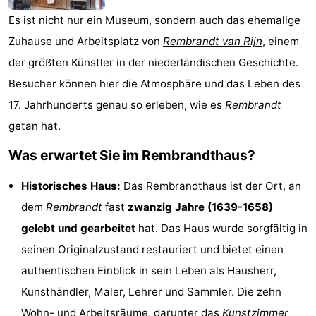
Denkmäler
-
Es ist nicht nur ein Museum, sondern auch das ehemalige
Zuhause und Arbeitsplatz von
Rembrandt van Rijn
, einem
Kirchen
-
der größten Künstler in der niederländischen Geschichte.
Aussichtspunkte
Attraktionen
Besucher können hier die Atmosphäre und das Leben des
17. Jahrhunderts genau so erleben, wie es
Rembrandt
-
getan hat.
Rundfahrten
-
Was erwartet Sie im Rembrandthaus?
Experiences
Dörfer
Historisches Haus:
Das Rembrandthaus ist der Ort, an
dem
Rembrandt
fast
zwanzig Jahre (1639-1658)
&
Führungen
gelebt und gearbeitet
hat. Das Haus wurde sorgfältig in
Städte
Sport
seinen Originalzustand restauriert und bietet einen
authentischen Einblick in sein Leben als Hausherr,
-
Kunsthändler, Maler, Lehrer und Sammler. Die zehn
Radfahren
-
Wohn- und Arbeitsräume, darunter das
Kunstzimmer