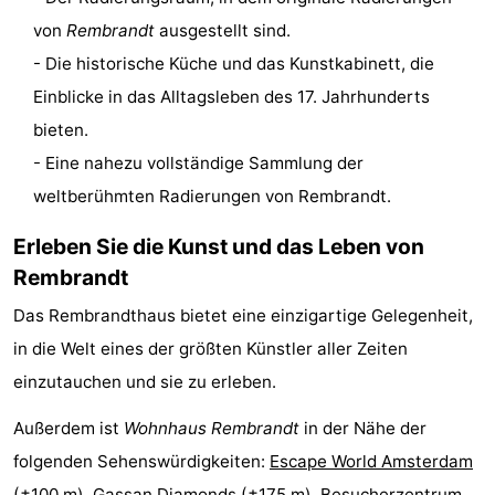
von
Rembrandt
ausgestellt sind.
Homohauptstadt
- Die historische Küche und das Kunstkabinett, die
Rotlichtviertel
Einblicke in das Alltagsleben des 17. Jahrhunderts
bieten.
Geschichte
- Eine nahezu vollständige Sammlung der
Stadt
weltberühmten Radierungen von Rembrandt.
der
Plätze
Erleben Sie die Kunst und das Leben von
Rembrandt
Diamante
im
Gärten
Das Rembrandthaus bietet eine einzigartige Gelegenheit,
Zentrum
und
Stadtviertel
in die Welt eines der größten Künstler aller Zeiten
einzutauchen und sie zu erleben.
Parks
Umgebung
Außerdem ist
Wohnhaus Rembrandt
in der Nähe der
-
folgenden Sehenswürdigkeiten:
Escape World Amsterdam
Nordholland
-
(±100 m),
Gassan Diamonds
(±175 m),
Besucherzentrum