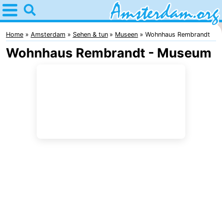
Home
Amsterdam
Home
Amsterdam
Sehen & tun
Museen
Wohnhaus Rembrandt
Wohnhaus Rembrandt - Museum
Interessante
Ausflüge
Für
Kindern
Für
Junge
Kostenlos
Erwachsene
Übernachten
Appartements
Campingplätze
Ferienhäuser