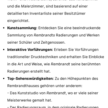
und die
Malerzimmer
, sind basierend auf einer
Wandern
Unterhaltung
detaillierten Inventarliste seiner Besitztümer
Nachtleben
eingerichtet.
Kunstsammlung:
Entdecken Sie eine beeindruckende
Essen
Sammlung von
Rembrandts
Radierungen und Werken
und
Einkäufen
seiner Schüler und Zeitgenossen.
Interaktive Vorführungen:
Erleben Sie Vorführungen
trinken
-
traditioneller Drucktechniken und erhalten Sie Einblicke
Märkte
-
in die Art und Weise, wie
Rembrandt
seine berühmten
Radierungen erstellt hat.
Warenhäuser
Veranstaltungen
Top-Sehenswürdigkeiten:
Zu den Höhepunkten des
Spezial
Rembrandthauses gehören unter anderem:
- Das Kunststudio von
Rembrandt
, wo er viele seiner
Kanale
Meisterwerke gemalt hat.
Coffeeshops
- Der Radierungsraum, in dem originale Radierungen