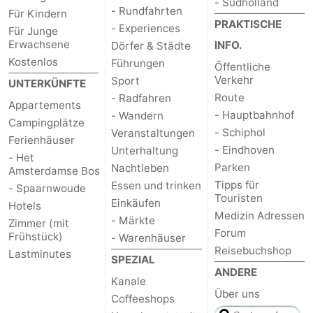
- Südholland
- Rundfahrten
Für Kindern
PRAKTISCHE
- Experiences
Für Junge
Erwachsene
INFO.
Dörfer & Städte
Kostenlos
Führungen
Őffentliche
Verkehr
Sport
UNTERKÜNFTE
Route
- Radfahren
Appartements
- Hauptbahnhof
- Wandern
Campingplätze
- Schiphol
Veranstaltungen
Ferienhäuser
- Eindhoven
Unterhaltung
- Het
Parken
Nachtleben
Amsterdamse Bos
Tipps für
Essen und trinken
- Spaarnwoude
Touristen
Einkäufen
Hotels
Medizin Adressen
- Märkte
Zimmer (mit
Forum
Frühstück)
- Warenhäuser
Reisebuchshop
Lastminutes
SPEZIAL
ANDERE
Kanale
Über uns
Coffeeshops