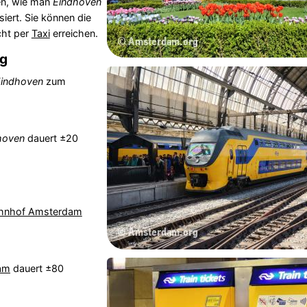
en, wie man
Eindhoven
siert. Sie können die
ht per
Taxi
erreichen.
g
Eindhoven
zum
hoven
dauert ±20
hnhof Amsterdam
am
dauert ±80