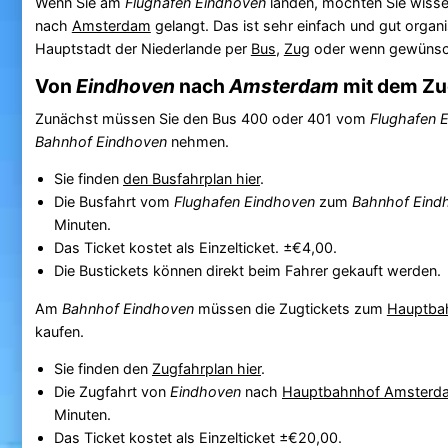
Wenn Sie am
Flughafen Eindhoven
landen, möchten Sie wiss
nach
Amsterdam
gelangt. Das ist sehr einfach und gut organi
Hauptstadt der Niederlande per
Bus
,
Zug
oder wenn gewünsc
Von
Eindhoven
nach
Amsterdam
mit dem Zu
Zunächst müssen Sie den Bus 400 oder 401 vom
Flughafen 
Bahnhof Eindhoven
nehmen.
Sie finden
den Busfahrplan hier
.
Die Busfahrt vom
Flughafen Eindhoven
zum
Bahnhof Eind
Minuten.
Das Ticket kostet als Einzelticket. ±€4,00.
Die Bustickets können direkt beim Fahrer gekauft werden.
Am
Bahnhof Eindhoven
müssen die Zugtickets zum
Hauptba
kaufen.
Sie finden den
Zugfahrplan hier
.
Die Zugfahrt von
Eindhoven
nach
Hauptbahnhof Amsterd
Minuten.
Das Ticket kostet als Einzelticket ±€20,00.