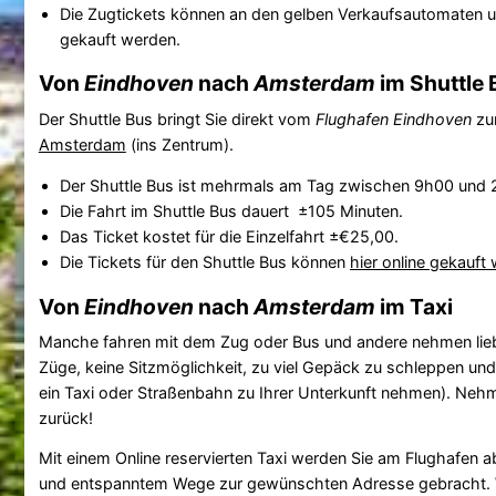
Die Zugtickets können an den gelben Verkaufsautomaten 
gekauft werden.
Von
Eindhoven
nach
Amsterdam
im Shuttle 
Der Shuttle Bus bringt Sie direkt vom
Flughafen Eindhoven
z
Amsterdam
(ins Zentrum).
Der Shuttle Bus ist mehrmals am Tag zwischen 9h00 und 
Die Fahrt im Shuttle Bus dauert ±105 Minuten.
Das Ticket kostet für die Einzelfahrt ±€25,00.
Die Tickets für den Shuttle Bus können
hier online gekauft
Von
Eindhoven
nach
Amsterdam
im Taxi
Manche fahren mit dem Zug oder Bus und andere nehmen lieber e
Züge, keine Sitzmöglichkeit, zu viel Gepäck zu schleppen un
ein Taxi oder Straßenbahn zu Ihrer Unterkunft nehmen). Neh
zurück!
Mit einem Online reservierten Taxi werden Sie am Flughafen 
und entspanntem Wege zur gewünschten Adresse gebracht. Wenn