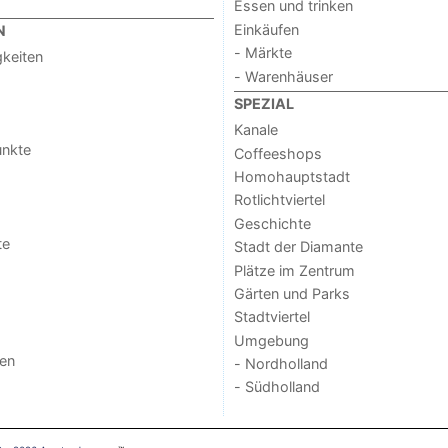
Essen und trinken
Einkäufen
N
- Märkte
keiten
- Warenhäuser
SPEZIAL
Kanale
unkte
Coffeeshops
Homohauptstadt
Rotlichtviertel
Geschichte
te
Stadt der Diamante
Plätze im Zentrum
Gärten und Parks
Stadtviertel
Umgebung
gen
- Nordholland
- Südholland