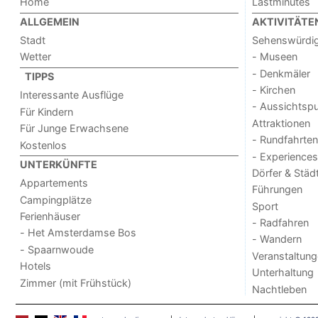
Home
Lastminutes
ALLGEMEIN
AKTIVITÄTE
Stadt
Sehenswürdig
Wetter
- Museen
- Denkmäler
TIPPS
- Kirchen
Interessante Ausflüge
- Aussichtsp
Für Kindern
Attraktionen
Für Junge Erwachsene
- Rundfahrten
Kostenlos
- Experiences
UNTERKÜNFTE
Dörfer & Städ
Appartements
Führungen
Campingplätze
Sport
Ferienhäuser
- Radfahren
- Het Amsterdamse Bos
- Wandern
- Spaarnwoude
Veranstaltun
Hotels
Unterhaltung
Zimmer (mit Frühstück)
Nachtleben