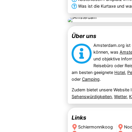
Was ist die Kurtaxe und wa
Über uns
Amsterdam.org ist d
können, was
Amst
und objektive Infor
Reisebüro oder Rei
am besten geeignete
Hotel
,
Pe
oder
Camping
.
Zudem bietet unsere Website 
Sehenswürdigkeiten
,
Wetter
,
K
Links
Schiermonnikoog
Noo