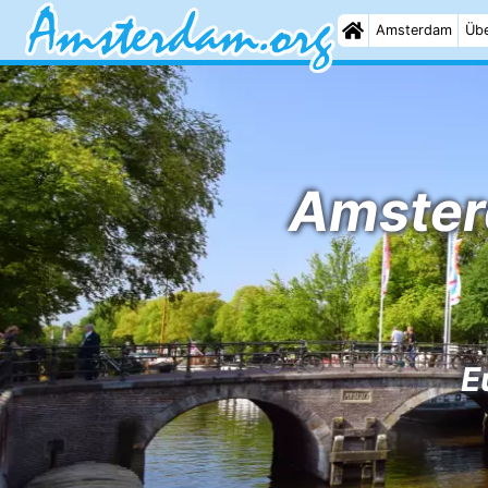
Amsterdam
Übe
Amster
E