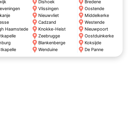
wijk
Dishoek
Bredene
eveningen
Vlissingen
Oostende
kanje
Nieuwvliet
Middelkerke
esse
Cadzand
Westende
gh Haamstede
Knokke-Heist
Nieuwpoort
tkapelle
Zeebrugge
Oostduinkerke
mburg
Blankenberge
Koksijde
tkapelle
Wenduine
De Panne