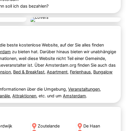
nn soll ich das bezahlen?
ie beste kostenlose Website, auf der Sie alles finden
erdam
zu bieten hat. Darüber hinaus bieten wir unabhängige
mationen, weil diese Website nicht Teil einer Gemeinde,
severanstalter ist. Über Amsterdam.org finden Sie auch das
nsion
,
Bed & Breakfast
,
Apartment
,
Ferienhaus
,
Bungalow
Informationen über die Umgebung,
Veranstaltungen
,
anäle
,
Attraktionen
, etc. und um
Amsterdam
.
rdwijk
Zoutelande
De Haan