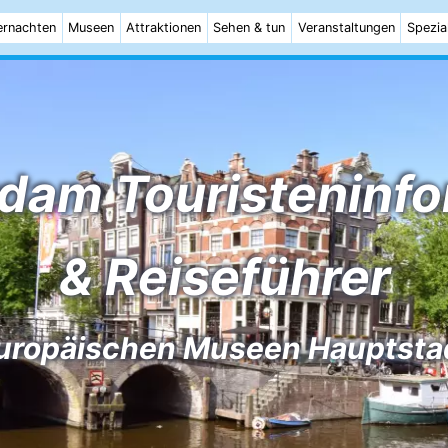
rnachten
Museen
Attraktionen
Sehen & tun
Veranstaltungen
Spezia
dam Touristeninfo
& Reiseführer
uropäischen Museen Hauptsta