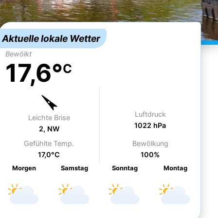
Aktuelle lokale Wetter
Bewölkt
17,6°
C
Luftdruck
Leichte Brise
1022 hPa
2, NW
Gefühlte Temp.
Bewölkung
17,0°C
100%
Morgen
Sa
mstag
So
nntag
Mo
ntag