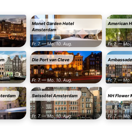
Monet Garden Hotel
American H
Amsterdam
Fr. 7. — Mo. 10. Aug.
Fr. 7. — Mo.
am
Die Port van Cleve
Ambassade
Fr. 7. — Mo. 10. Aug.
Fr. 7. — Mo.
sterdam
Swissôtel Amsterdam
NH Flower 
Fr. 7. — Mo. 10. Aug.
Fr. 7. — Mo.