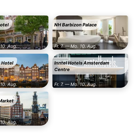
otel
NH Barbizon Palace
 10. Aug.
Fr. 7. — Mo. 10. Aug.
 Hotel
Inntel Hotels Amsterdam
Centre
 10. Aug.
Fr. 7. — Mo. 10. Aug.
Market
 10. Aug.