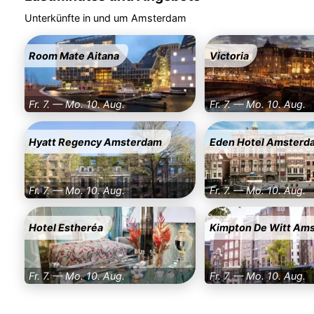
Unterkünfte in und um Amsterdam
Room Mate Aitana
Victoria
Fr. 7. — Mo. 10. Aug.
Fr. 7. — Mo. 10. Aug.
Hyatt Regency Amsterdam
Eden Hotel Amsterd
Fr. 7. — Mo. 10. Aug.
Fr. 7. — Mo. 10. Aug.
Hotel Estheréa
Kimpton De Witt Am
Fr. 7. — Mo. 10. Aug.
Fr. 7. — Mo. 10. Aug.