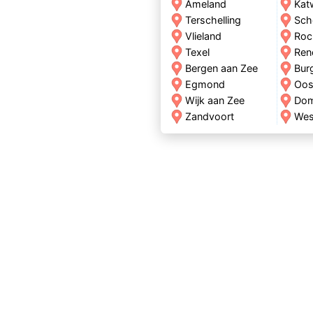
Ameland
Kat
Terschelling
Sch
Vlieland
Roc
Texel
Ren
Bergen aan Zee
Bur
Egmond
Oos
Wijk aan Zee
Do
Zandvoort
Wes