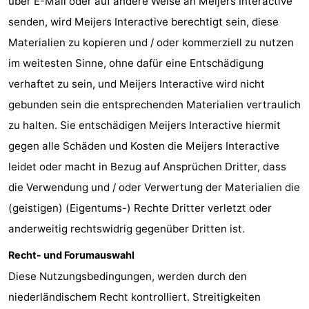
über E-Mail oder auf andere Weise an Meijers Interactive
senden, wird Meijers Interactive berechtigt sein, diese
für
Medizin
Materialien zu kopieren und / oder kommerziell zu nutzen
Touristen
Adressen
Wetter
im weitesten Sinne, ohne dafür eine Entschädigung
verhaftet zu sein, und Meijers Interactive wird nicht
Kontakt
gebunden sein die entsprechenden Materialien vertraulich
zu halten. Sie entschädigen Meijers Interactive hiermit
gegen alle Schäden und Kosten die Meijers Interactive
leidet oder macht in Bezug auf Ansprüchen Dritter, dass
die Verwendung und / oder Verwertung der Materialien die
(geistigen) (Eigentums-) Rechte Dritter verletzt oder
anderweitig rechtswidrig gegenüber Dritten ist.
Recht- und Forumauswahl
Diese Nutzungsbedingungen, werden durch den
niederländischem Recht kontrolliert. Streitigkeiten