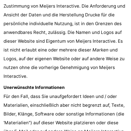
Zustimmung von Meijers Interactive. Die Anforderung und
Südholland
Praktisch
Ansicht der Daten und die Herstellung Drucke für die
Forum
persönliche individuelle Nutzung, ist in den Grenzen des
anwendbares Recht, zulässig. Die Namen und Logos auf
Reisebuchshop
dieser Website sind Eigentum von Meijers Interactive. Es
Őffentliche
ist nicht erlaubt eine oder mehrere dieser
Marken
und
Logos, auf der eigenen Website oder auf andere Weise zu
Verkehr
Route
nutzen ohne die vorherige Genehmigung von Meijers
Hauptbahnhof
Interactive.
Unerwünschte Informationen
Schiphol
Für den Fall, dass Sie unaufgefordert Ideen und / oder
Eindhoven
Materialien, einschließlich aber nicht begrenzt auf, Texte,
Bilder, Klänge, Software oder sonstige Informationen (die
Parken
‘Materialien") auf dieser Website platzieren oder diese
Tipps