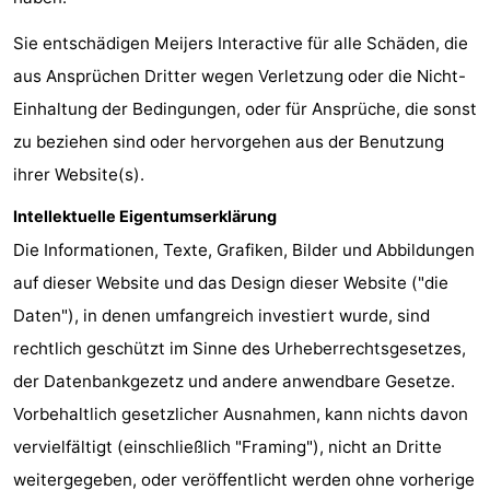
Homohauptstadt
Sie entschädigen Meijers Interactive für alle Schäden, die
aus Ansprüchen Dritter wegen Verletzung oder die Nicht-
Rotlichtviertel
Einhaltung der Bedingungen, oder für Ansprüche, die sonst
Geschichte
zu beziehen sind oder hervorgehen aus der Benutzung
ihrer Website(s).
Stadt
Intellektuelle Eigentumserklärung
der
Plätze
Die Informationen, Texte, Grafiken, Bilder und Abbildungen
Diamante
im
Gärten
auf dieser Website und das Design dieser Website ("die
Daten"), in denen umfangreich investiert wurde, sind
Zentrum
und
Stadtviertel
rechtlich geschützt im Sinne des Urheberrechtsgesetzes,
Parks
Umgebung
der Datenbankgezetz und andere anwendbare Gesetze.
Vorbehaltlich gesetzlicher Ausnahmen, kann nichts davon
-
vervielfältigt (einschließlich "Framing"), nicht an Dritte
Nordholland
-
weitergegeben, oder veröffentlicht werden ohne vorherige