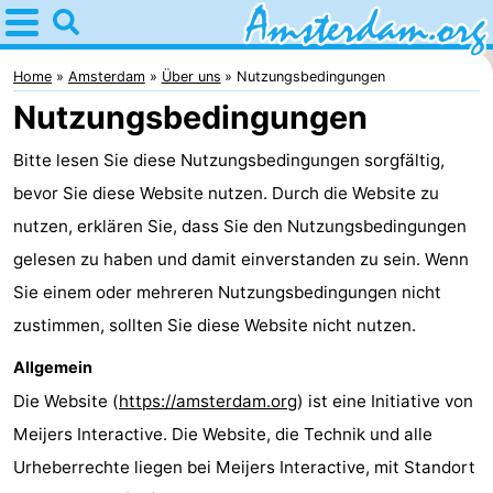
Home
Amsterdam
Home
Amsterdam
Über uns
Nutzungsbedingungen
Nutzungsbedingungen
Interessante
Bitte lesen Sie diese Nutzungsbedingungen sorgfältig,
Ausflüge
Für
bevor Sie diese Website nutzen. Durch die Website zu
Kindern
Für
nutzen, erklären Sie, dass Sie den Nutzungsbedingungen
gelesen zu haben und damit einverstanden zu sein. Wenn
Junge
Kostenlos
Sie einem oder mehreren Nutzungsbedingungen nicht
Erwachsene
Übernachten
zustimmen, sollten Sie diese Website nicht nutzen.
Allgemein
Appartements
Die Website (
https://amsterdam.org
) ist eine Initiative von
Campingplätze
Meijers Interactive. Die Website, die Technik und alle
Urheberrechte liegen bei Meijers Interactive, mit Standort
Ferienhäuser