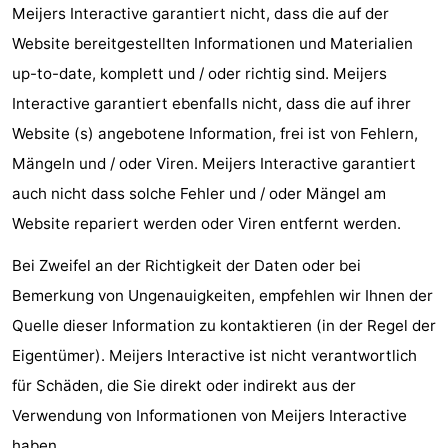
Meijers Interactive garantiert nicht, dass die auf der
Wandern
Unterhaltung
Website bereitgestellten Informationen und Materialien
up-to-date, komplett und / oder richtig sind. Meijers
Nachtleben
Interactive garantiert ebenfalls nicht, dass die auf ihrer
Essen
Website (s) angebotene Information, frei ist von Fehlern,
Mängeln und / oder Viren. Meijers Interactive garantiert
und
Einkäufen
auch nicht dass solche Fehler und / oder Mängel am
trinken
-
Website repariert werden oder Viren entfernt werden.
Märkte
-
Bei Zweifel an der Richtigkeit der Daten oder bei
Bemerkung von Ungenauigkeiten, empfehlen wir Ihnen der
Warenhäuser
Veranstaltungen
Quelle dieser Information zu kontaktieren (in der Regel der
Spezial
Eigentümer). Meijers Interactive ist nicht verantwortlich
für Schäden, die Sie direkt oder indirekt aus der
Kanale
Verwendung von Informationen von Meijers Interactive
Coffeeshops
haben.