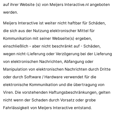
auf ihrer Website (s) von Meijers Interactive.nl angeboten
Denkmäler
-
werden.
Kirchen
-
Meijers Interactive ist weiter nicht haftbar für Schäden,
Aussichtspunkte
Attraktionen
die sich aus der Nutzung elektronischer Mittel für
Kommunikation mit seiner Webseite(s) ergeben,
-
einschließlich - aber nicht beschränkt auf - Schäden,
Rundfahrten
-
wegen nicht-Lieferung oder Verzögerung bei der Lieferung
von elektronischen Nachrichten, Abfangung oder
Experiences
Dörfer
Manipulation von elektronischen Nachrichten durch Dritte
&
Führungen
oder durch Software / Hardware verwendet für die
elektronische Kommunikation und die übertragung von
Städte
Sport
Viren. Die vorstehenden Haftungsbeschränkungen, gelten
-
nicht wenn der Schaden durch Vorsatz oder grobe
Fahrlässigkeit von Meijers Interactive entstand.
Radfahren
-