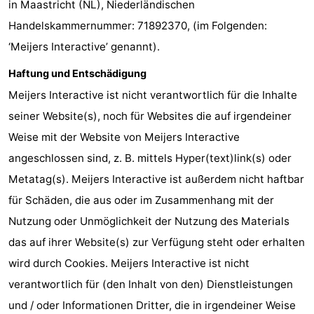
in Maastricht (NL), Niederländischen
-
Handelskammernummer: 71892370, (im Folgenden:
‘Meijers Interactive’ genannt).
Het
-
Haftung und Entschädigung
Amsterdamse
Spaarnwoude
Hotels
Meijers Interactive ist nicht verantwortlich für die Inhalte
Bos
Zimmer
seiner Website(s), noch für Websites die auf irgendeiner
Weise mit der Website von Meijers Interactive
(mit
Lastminutes
angeschlossen sind, z. B. mittels Hyper(text)link(s) oder
Frühstück)
Museen
Metatag(s). Meijers Interactive ist außerdem nicht haftbar
für Schäden, die aus oder im Zusammenhang mit der
Attraktionen
Nutzung oder Unmöglichkeit der Nutzung des Materials
Sehen
das auf ihrer Website(s) zur Verfügung steht oder erhalten
wird durch Cookies. Meijers Interactive ist nicht
&
-
verantwortlich für (den Inhalt von den) Dienstleistungen
tun
Museen
-
und / oder Informationen Dritter, die in irgendeiner Weise