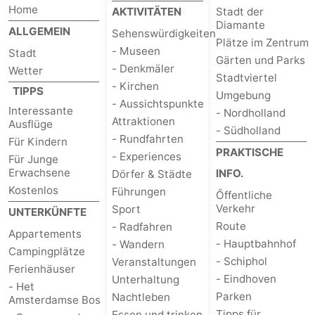
Home
AKTIVITÄTEN
Stadt der
Diamante
ALLGEMEIN
Sehenswürdigkeiten
Plätze im Zentrum
- Museen
Stadt
Gärten und Parks
- Denkmäler
Wetter
Stadtviertel
- Kirchen
TIPPS
Umgebung
- Aussichtspunkte
Interessante
- Nordholland
Attraktionen
Ausflüge
- Südholland
- Rundfahrten
Für Kindern
PRAKTISCHE
- Experiences
Für Junge
Erwachsene
INFO.
Dörfer & Städte
Kostenlos
Führungen
Őffentliche
Verkehr
Sport
UNTERKÜNFTE
Route
- Radfahren
Appartements
- Hauptbahnhof
- Wandern
Campingplätze
- Schiphol
Veranstaltungen
Ferienhäuser
- Eindhoven
Unterhaltung
- Het
Parken
Nachtleben
Amsterdamse Bos
Tipps für
Essen und trinken