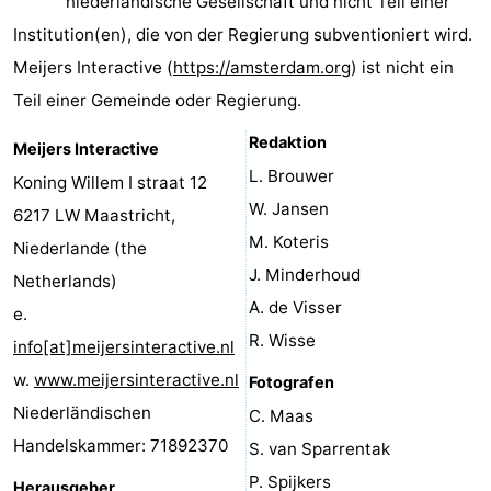
niederländische Gesellschaft und nicht Teil einer
-
Institution(en), die von der Regierung subventioniert wird.
Meijers Interactive (
https://amsterdam.org
) ist nicht ein
Het
-
Teil einer Gemeinde oder Regierung.
Amsterdamse
Spaarnwoude
Hotels
Redaktion
Meijers Interactive
Bos
Zimmer
L. Brouwer
Koning Willem I straat 12
W. Jansen
6217 LW Maastricht,
(mit
Lastminutes
M. Koteris
Niederlande (the
Frühstück)
Museen
J. Minderhoud
Netherlands)
A. de Visser
e.
Attraktionen
R. Wisse
info[at]meijersinteractive.nl
Sehen
w.
www.meijersinteractive.nl
Fotografen
Niederländischen
C. Maas
&
-
Handelskammer: 71892370
S. van Sparrentak
tun
Museen
-
P. Spijkers
Herausgeber