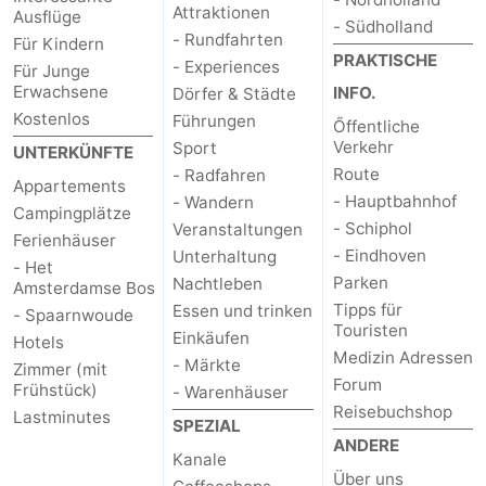
Attraktionen
Ausflüge
- Südholland
Südholland
Praktisch
- Rundfahrten
Für Kindern
PRAKTISCHE
- Experiences
Für Junge
Forum
Erwachsene
INFO.
Dörfer & Städte
Kostenlos
Führungen
Őffentliche
Reisebuchshop
Verkehr
Sport
UNTERKÜNFTE
Route
- Radfahren
Őffentliche
Appartements
- Hauptbahnhof
- Wandern
Campingplätze
- Schiphol
Veranstaltungen
Verkehr
Route
Ferienhäuser
- Eindhoven
Unterhaltung
- Het
Hauptbahnhof
Parken
Nachtleben
Amsterdamse Bos
Tipps für
Essen und trinken
- Spaarnwoude
Schiphol
Touristen
Einkäufen
Hotels
Medizin Adressen
- Märkte
Zimmer (mit
Eindhoven
Forum
Frühstück)
- Warenhäuser
Reisebuchshop
Lastminutes
Parken
SPEZIAL
ANDERE
Kanale
Tipps
Über uns