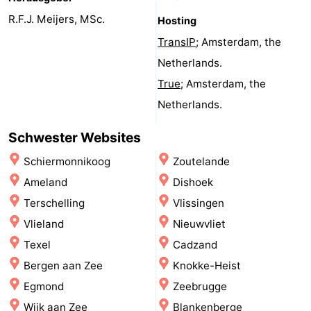
Denkmäler
-
R.F.J. Meijers, MSc.
Hosting
TransIP
; Amsterdam, the
Kirchen
-
Netherlands.
Aussichtspunkte
Attraktionen
True
; Amsterdam, the
Netherlands.
-
Schwester Websites
Rundfahrten
-
Schiermonnikoog
Zoutelande
Experiences
Dörfer
Ameland
Dishoek
Terschelling
Vlissingen
&
Führungen
Vlieland
Nieuwvliet
Städte
Sport
Texel
Cadzand
Bergen aan Zee
Knokke-Heist
-
Egmond
Zeebrugge
Radfahren
-
Wijk aan Zee
Blankenberge