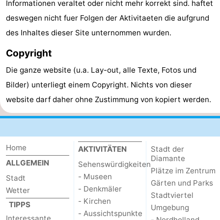
Informationen veraltet oder nicht mehr korrekt sind. haftet
Homohauptstadt
deswegen nicht fuer Folgen der Aktivitaeten die aufgrund
des Inhaltes dieser Site unternommen wurden.
Rotlichtviertel
Copyright
Geschichte
Die ganze website (u.a. Lay-out, alle Texte, Fotos und
Stadt
Bilder) unterliegt einem Copyright. Nichts von dieser
website darf daher ohne Zustimmung von kopiert werden.
der
Plätze
Diamante
im
Gärten
Home
Zentrum
und
Stadtviertel
AKTIVITÄTEN
Stadt der
Diamante
ALLGEMEIN
Sehenswürdigkeiten
Parks
Umgebung
Plätze im Zentrum
- Museen
Stadt
Gärten und Parks
- Denkmäler
Wetter
-
Stadtviertel
- Kirchen
TIPPS
Umgebung
- Aussichtspunkte
Nordholland
-
Interessante
- Nordholland