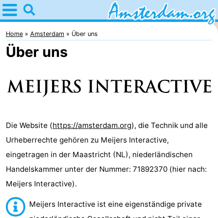
Home
Amsterdam
Home
Amsterdam
Über uns
Über uns
Interessante
Ausflüge
Für
Kindern
Für
Junge
Kostenlos
Die Website (
https://amsterdam.org
), die Technik und alle
Urheberrechte gehören zu Meijers Interactive,
Erwachsene
Übernachten
eingetragen in der Maastricht (NL), niederländischen
Appartements
Handelskammer unter der Nummer: 71892370 (hier nach:
Meijers Interactive).
Campingplätze
Meijers Interactive ist eine eigenständige private
Ferienhäuser