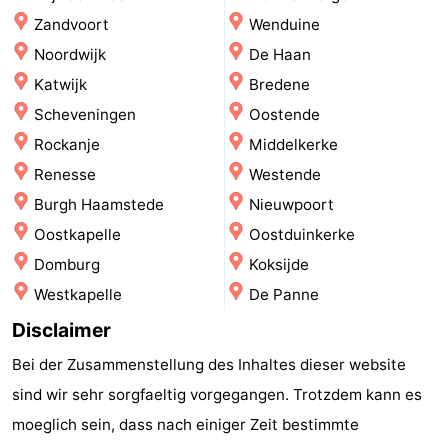
Zandvoort
Wenduine
Wandern
Unterhaltung
Noordwijk
De Haan
Nachtleben
Katwijk
Bredene
Scheveningen
Oostende
Essen
Rockanje
Middelkerke
und
Einkäufen
Renesse
Westende
Burgh Haamstede
Nieuwpoort
trinken
-
Oostkapelle
Oostduinkerke
Märkte
-
Domburg
Koksijde
Westkapelle
De Panne
Warenhäuser
Veranstaltungen
Disclaimer
Spezial
Bei der Zusammenstellung des Inhaltes dieser website
Kanale
sind wir sehr sorgfaeltig vorgegangen. Trotzdem kann es
moeglich sein, dass nach einiger Zeit bestimmte
Coffeeshops