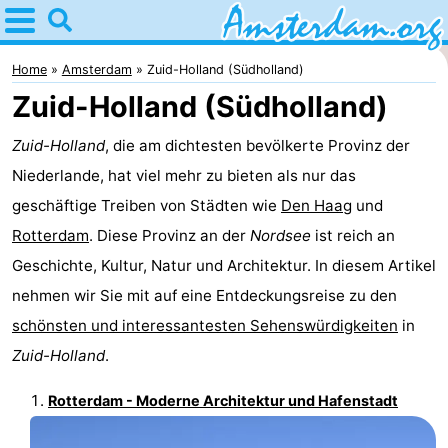
Home
Amsterdam
Home
Amsterdam
Zuid-Holland (Südholland)
Zuid-Holland (Südholland)
Interessante
Zuid-Holland
, die am dichtesten bevölkerte Provinz der
Ausflüge
Für
Niederlande, hat viel mehr zu bieten als nur das
Kindern
Für
geschäftige Treiben von Städten wie
Den Haag
und
Rotterdam
. Diese Provinz an der
Nordsee
ist reich an
Junge
Kostenlos
Geschichte, Kultur, Natur und Architektur. In diesem Artikel
Erwachsene
Übernachten
nehmen wir Sie mit auf eine Entdeckungsreise zu den
schönsten und interessantesten Sehenswürdigkeiten
in
Appartements
Zuid-Holland
.
Campingplätze
Rotterdam - Moderne Architektur und Hafenstadt
Ferienhäuser