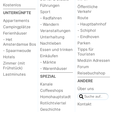
Kostenlos
Führungen
Őffentliche
Verkehr
Sport
UNTERKÜNFTE
Route
- Radfahren
Appartements
- Hauptbahnhof
- Wandern
Campingplätze
- Schiphol
Veranstaltungen
Ferienhäuser
- Eindhoven
Unterhaltung
- Het
Parken
Nachtleben
Amsterdamse Bos
Tipps für
Essen und trinken
- Spaarnwoude
Touristen
Einkäufen
Hotels
Medizin Adressen
- Märkte
Zimmer (mit
Forum
Frühstück)
- Warenhäuser
Reisebuchshop
Lastminutes
SPEZIAL
ANDERE
Kanale
Über uns
Coffeeshops
Homohauptstadt
Rotlichtviertel
Kontakt
Geschichte