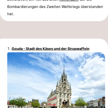
Denkmäler
-
Bombardierungen des Zweiten Weltkriegs überstanden
hat.
Kirchen
-
Aussichtspunkte
Attraktionen
-
Gouda - Stadt des Käses und der Sirupwaffeln
Rundfahrten
-
Experiences
Dörfer
&
Führungen
Städte
Sport
-
Radfahren
-