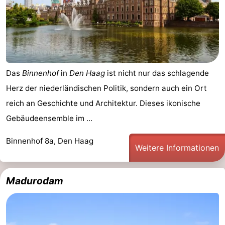
für
Medizin
Touristen
Adressen
Wetter
Kontakt
Das
Binnenhof
in
Den Haag
ist nicht nur das schlagende
Herz der niederländischen Politik, sondern auch ein Ort
reich an Geschichte und Architektur. Dieses ikonische
Gebäudeensemble im ...
Binnenhof 8a, Den Haag
Weitere Informationen
Madurodam