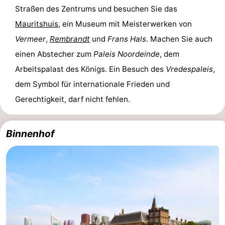
Straßen des Zentrums und besuchen Sie das
Südholland
Praktisch
Mauritshuis
, ein Museum mit Meisterwerken von
Vermeer
,
Rembrandt
und
Frans Hals
. Machen Sie auch
Forum
einen Abstecher zum
Paleis Noordeinde
, dem
Reisebuchshop
Arbeitspalast des Königs. Ein Besuch des
Vredespaleis
,
dem Symbol für internationale Frieden und
Őffentliche
Gerechtigkeit, darf nicht fehlen.
Verkehr
Route
Hauptbahnhof
Binnenhof
Schiphol
Eindhoven
Parken
Tipps