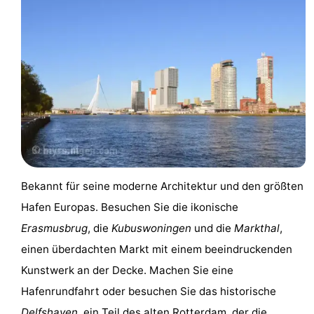
-
Het
-
Amsterdamse
Spaarnwoude
Hotels
Bos
Zimmer
(mit
Lastminutes
Frühstück)
Museen
Bekannt für seine moderne Architektur und den größten
Attraktionen
Hafen Europas. Besuchen Sie die ikonische
Erasmusbrug
, die
Kubuswoningen
und die
Markthal
,
Sehen
einen überdachten Markt mit einem beeindruckenden
&
-
Kunstwerk an der Decke. Machen Sie eine
Hafenrundfahrt oder besuchen Sie das historische
tun
Museen
-
Delfshaven
, ein Teil des alten
Rotterdam
, der die