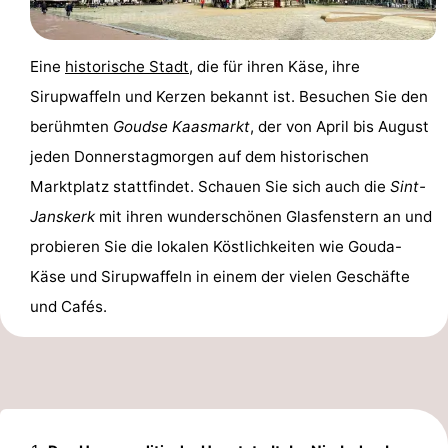
Wandern
Unterhaltung
Eine
historische Stadt
, die für ihren Käse, ihre
Nachtleben
Sirupwaffeln und Kerzen bekannt ist. Besuchen Sie den
Essen
berühmten
Goudse Kaasmarkt
, der von April bis August
jeden Donnerstagmorgen auf dem historischen
und
Einkäufen
Marktplatz stattfindet. Schauen Sie sich auch die
Sint-
trinken
-
Janskerk
mit ihren wunderschönen Glasfenstern an und
probieren Sie die lokalen Köstlichkeiten wie Gouda-
Märkte
-
Käse und Sirupwaffeln in einem der vielen Geschäfte
Warenhäuser
Veranstaltungen
und Cafés.
Spezial
Kanale
Coffeeshops