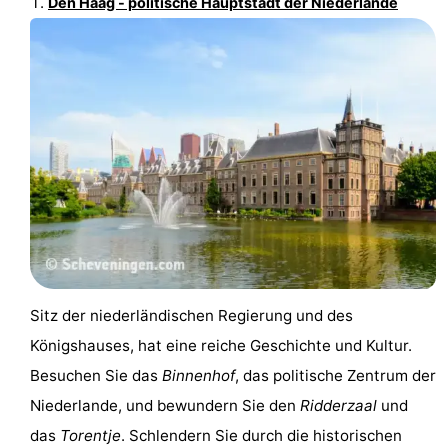
Den Haag - politische Hauptstadt der Niederlande
Homohauptstadt
Rotlichtviertel
Geschichte
Stadt
der
Plätze
Diamante
im
Gärten
Zentrum
und
Stadtviertel
Sitz der niederländischen Regierung und des
Königshauses, hat eine reiche Geschichte und Kultur.
Parks
Umgebung
Besuchen Sie das
Binnenhof
, das politische Zentrum der
-
Niederlande, und bewundern Sie den
Ridderzaal
und
das
Torentje
. Schlendern Sie durch die historischen
Nordholland
-