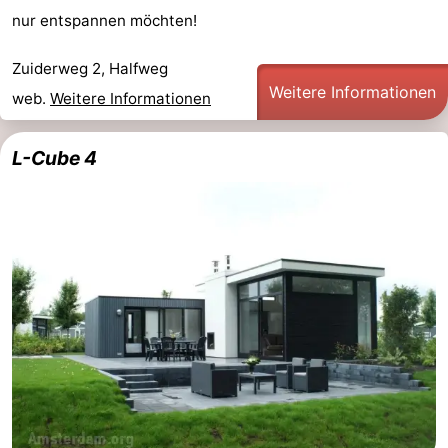
nur entspannen möchten!
Südholland
Praktisch
Zuiderweg 2, Halfweg
Forum
Weitere Informationen
web.
Weitere Informationen
Reisebuchshop
L-Cube 4
Őffentliche
Verkehr
Route
Hauptbahnhof
Schiphol
Eindhoven
Parken
Tipps