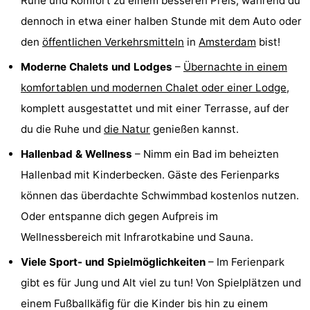
Ruhe und Komfort zu einem besseren Preis, während du
Wandern
Unterhaltung
dennoch in etwa einer halben Stunde mit dem Auto oder
den
öffentlichen Verkehrsmitteln
in
Amsterdam
bist!
Nachtleben
Moderne Chalets und Lodges
–
Übernachte in einem
Essen
komfortablen und modernen Chalet oder einer Lodge
,
komplett ausgestattet und mit einer Terrasse, auf der
und
Einkäufen
du die Ruhe und
die Natur
genießen kannst.
trinken
-
Hallenbad & Wellness
– Nimm ein Bad im beheizten
Hallenbad mit Kinderbecken. Gäste des Ferienparks
Märkte
-
können das überdachte Schwimmbad kostenlos nutzen.
Warenhäuser
Veranstaltungen
Oder entspanne dich gegen Aufpreis im
Wellnessbereich mit Infrarotkabine und Sauna.
Spezial
Viele Sport- und Spielmöglichkeiten
– Im Ferienpark
Kanale
gibt es für Jung und Alt viel zu tun! Von Spielplätzen und
Coffeeshops
einem Fußballkäfig für die Kinder bis hin zu einem