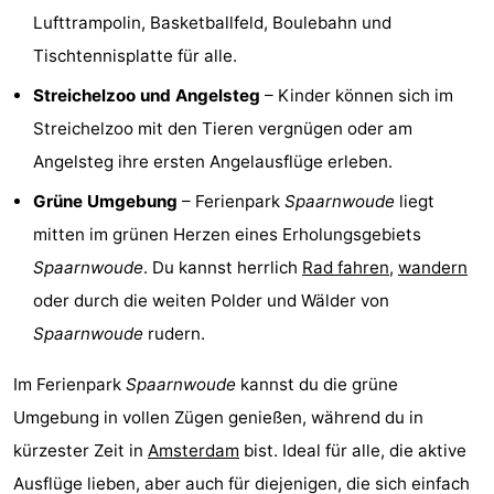
Lufttrampolin, Basketballfeld, Boulebahn und
Homohauptstadt
Tischtennisplatte für alle.
Rotlichtviertel
Streichelzoo und Angelsteg
– Kinder können sich im
Streichelzoo mit den Tieren vergnügen oder am
Geschichte
Angelsteg ihre ersten Angelausflüge erleben.
Stadt
Grüne Umgebung
– Ferienpark
Spaarnwoude
liegt
der
Plätze
mitten im grünen Herzen eines Erholungsgebiets
Spaarnwoude
. Du kannst herrlich
Rad fahren
,
wandern
Diamante
im
Gärten
oder durch die weiten Polder und Wälder von
Zentrum
und
Stadtviertel
Spaarnwoude
rudern.
Parks
Umgebung
Im Ferienpark
Spaarnwoude
kannst du die grüne
Umgebung in vollen Zügen genießen, während du in
-
kürzester Zeit in
Amsterdam
bist. Ideal für alle, die aktive
Nordholland
-
Ausflüge lieben, aber auch für diejenigen, die sich einfach