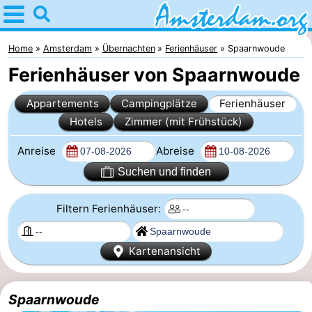
Home
Amsterdam
Home
Amsterdam
Übernachten
Ferienhäuser
Spaarnwoude
Ferienhäuser von Spaarnwoude
Interessante
Appartements
Campingplätze
Ferienhäuser
Ausflüge
Für
Hotels
Zimmer (mit Frühstück)
Kindern
Für
Anreise
Abreise
Junge
Kostenlos
Suchen und finden
Erwachsene
Übernachten
Filtern Ferienhäuser:
Appartements
Kartenansicht
Campingplätze
Spaarnwoude
Ferienhäuser