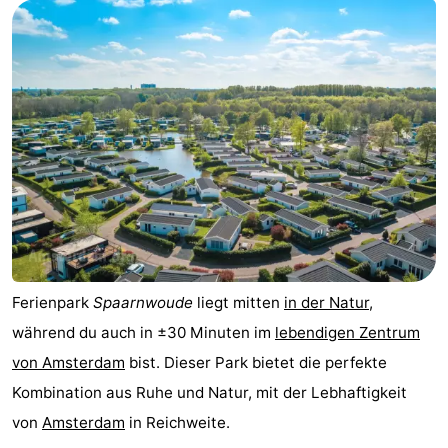
-
Het
-
Amsterdamse
Spaarnwoude
Hotels
Bos
Zimmer
(mit
Lastminutes
Frühstück)
Museen
Attraktionen
Ferienpark
Spaarnwoude
liegt mitten
in der Natur
,
während du auch in ±30 Minuten im
lebendigen Zentrum
Sehen
von Amsterdam
bist. Dieser Park bietet die perfekte
&
-
Kombination aus Ruhe und Natur, mit der Lebhaftigkeit
von
Amsterdam
in Reichweite.
tun
Museen
-