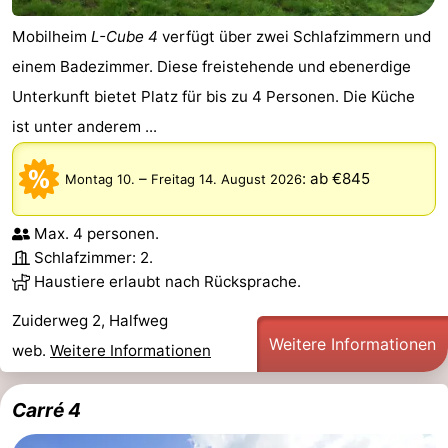
für
Medizin
Mobilheim
L-Cube 4
verfügt über zwei Schlafzimmern und
einem Badezimmer. Diese freistehende und ebenerdige
Touristen
Adressen
Wetter
Unterkunft bietet Platz für bis zu 4 Personen. Die Küche
Kontakt
ist unter anderem ...
–
:
ab €845
Montag 10.
Freitag 14. August 2026
Max. 4 personen.
Schlafzimmer: 2.
Haustiere erlaubt nach Rücksprache.
Zuiderweg 2, Halfweg
Weitere Informationen
web.
Weitere Informationen
Carré 4