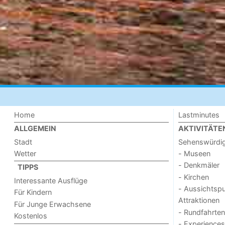
Home
Lastminutes
ALLGEMEIN
AKTIVITÄTE
Stadt
Sehenswürdig
Wetter
- Museen
- Denkmäler
TIPPS
- Kirchen
Interessante Ausflüge
- Aussichtsp
Für Kindern
Attraktionen
Für Junge Erwachsene
- Rundfahrten
Kostenlos
- Experiences