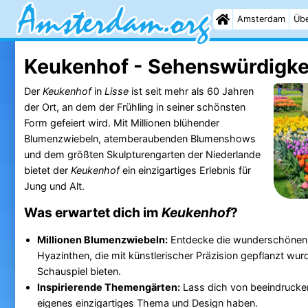
Amsterdam
Übe
Keukenhof - Sehenswürdigke
Der
Keukenhof
in
Lisse
ist seit mehr als 60 Jahren
der Ort, an dem der Frühling in seiner schönsten
Form gefeiert wird. Mit Millionen blühender
Blumenzwiebeln, atemberaubenden Blumenshows
und dem größten Skulpturengarten der Niederlande
bietet der
Keukenhof
ein einzigartiges Erlebnis für
Jung und Alt.
Was erwartet dich im
Keukenhof
?
Millionen Blumenzwiebeln:
Entdecke die wunderschönen 
Hyazinthen, die mit künstlerischer Präzision gepflanzt w
Schauspiel bieten.
Inspirierende Themengärten:
Lass dich von beeindruckend
eigenes einzigartiges Thema und Design haben.