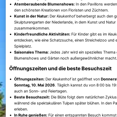
Atemberaubende Blumenshows:
In den Pavillons werden
den schönsten Kreationen von Floristen und Züchtern.
Kunst in der Natur:
Der
Keukenhof
beherbergt auch den g
Skulpturengarten der Niederlande, in dem Kunst und Natur
zusammenkommen.
Kinderfreundliche Aktivitäten:
Für Kinder gibt es im
Keuk
entdecken, wie eine Schatzsuche, einen Streichelzoo und
Spielplatz.
Saisonales Thema:
Jedes Jahr wird ein spezielles Thema 
Blumenshows und Gärten noch außergewöhnlicher macht
Öffnungszeiten und die beste Besuchszeit
Öffnungszeiten:
Der
Keukenhof
ist geöffnet von
Donnerst
Sonntag, 10. Mai 2026
. Täglich kannst du von 8:00 bis 1
auch an Sonn- und Feiertagen.
Beste Besuchszeit:
Die Blüte folgt dem natürlichen Zyklu
während die spektakulären Tulpen später blühen. In den 
erleben.
In Ruhe genießen:
Für einen entspannten Besuch kommst 