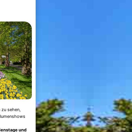
n zu sehen,
e Blumenshows
ienstage und