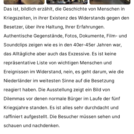
Denkmäler
-
Das ist, bildlich erzählt, die Geschichte von Menschen in
Kriegszeiten, in ihrer Existenz des Widerstands gegen den
Kirchen
-
Besetzer, über ihre Haltung, Ihrer Erfahrungen.
Aussichtspunkte
Attraktionen
Authentische Gegenstände, Fotos, Dokumente, Film- und
Soundclips zeigen wie es in den 40er-45er Jahren war,
-
das Alltägliche aber auch das Exzessive. Es ist keine
Rundfahrten
-
repräsentative Liste von wichtigen Menschen und
Ereignissen im Widerstand, nein, es geht darum, wie die
Experiences
Dörfer
Niederländer im weitesten Sinne auf die Besetzung
&
Führungen
reagiert haben. Die Ausstellung zeigt ein Bild von
Dilemmas vor denen normale Bürger im Laufe der fünf
Städte
Sport
Kriegsjahre standen. Es ist alles sehr durchdacht und
-
raffiniert aufgestellt. Die Besucher müssen sehen und
schauen und nachdenken.
Radfahren
-