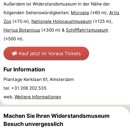
Außerdem ist
Widerstandsmuseum
in der Nähe der
Wandern
Unterhaltung
folgenden Sehenswürdigkeiten:
Micropia
(±60 m),
Artis
Nachtleben
Zoo
(±70 m),
Nationale Holocaustmuseum
(±125 m),
Hortus Botanicus
(±300 m) &
Schifffahrtsmuseum
Essen
(±500 m).
und
Einkäufen
Kauf jetzt im Voraus Tickets
trinken
-
Fur Information
Märkte
-
Plantage Kerklaan 61, Amsterdam
Warenhäuser
Veranstaltungen
tel. +31 206 202 535
web.
Weitere Informationen
Spezial
Kanale
Machen Sie Ihren Widerstandsmuseum
Besuch unvergesslich
Coffeeshops