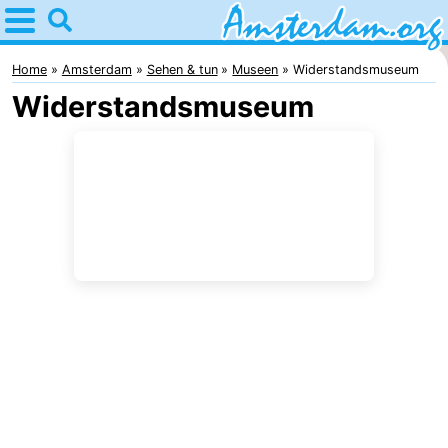
Home
Amsterdam
Home
Amsterdam
Sehen & tun
Museen
Widerstandsmuseum
Widerstandsmuseum
Interessante
Ausflüge
Für
Kindern
Für
Junge
Kostenlos
Erwachsene
Übernachten
Appartements
Campingplätze
Ferienhäuser