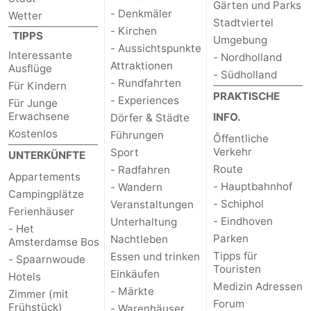
Gärten und Parks
- Denkmäler
Wetter
Stadtviertel
- Kirchen
TIPPS
Umgebung
- Aussichtspunkte
Interessante
- Nordholland
Attraktionen
Ausflüge
- Südholland
- Rundfahrten
Für Kindern
PRAKTISCHE
- Experiences
Für Junge
Erwachsene
INFO.
Dörfer & Städte
Kostenlos
Führungen
Őffentliche
Verkehr
Sport
UNTERKÜNFTE
Route
- Radfahren
Appartements
- Hauptbahnhof
- Wandern
Campingplätze
- Schiphol
Veranstaltungen
Ferienhäuser
- Eindhoven
Unterhaltung
- Het
Parken
Nachtleben
Amsterdamse Bos
Tipps für
Essen und trinken
- Spaarnwoude
Touristen
Einkäufen
Hotels
Medizin Adressen
- Märkte
Zimmer (mit
Forum
Frühstück)
- Warenhäuser