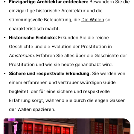
Einzigartige Architektur entdecken:
Bewundern Sie die
Denkmäler
-
einzigartige historische Architektur und die
stimmungsvolle Beleuchtung, die
Die Wallen
so
Kirchen
-
charakteristisch macht.
Aussichtspunkte
Attraktionen
Historische Einblicke
: Erkunden Sie die reiche
Geschichte und die Evolution der Prostitution in
-
Amsterdam
. Erfahren Sie alles über die Geschichte der
Rundfahrten
-
Prostitution und wie sie heute gehandhabt wird.
Sichere und respektvolle Erkundung:
Sie werden von
Experiences
Dörfer
einem erfahrenen und vertrauenswürdigen Guide
&
Führungen
begleitet, der für eine sichere und respektvolle
Erfahrung sorgt, während Sie durch die engen Gassen
Städte
Sport
der Wallen spazieren.
-
Radfahren
-