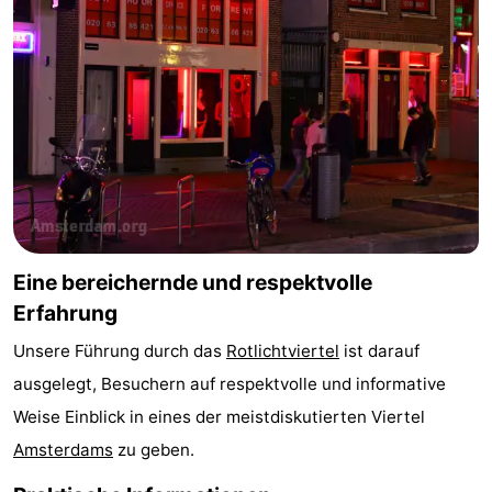
Wandern
Unterhaltung
Nachtleben
Essen
und
Einkäufen
trinken
-
Märkte
-
Eine bereichernde und respektvolle
Erfahrung
Warenhäuser
Veranstaltungen
Unsere Führung durch das
Rotlichtviertel
ist darauf
Spezial
ausgelegt, Besuchern auf respektvolle und informative
Weise Einblick in eines der meistdiskutierten Viertel
Kanale
Amsterdams
zu geben.
Coffeeshops