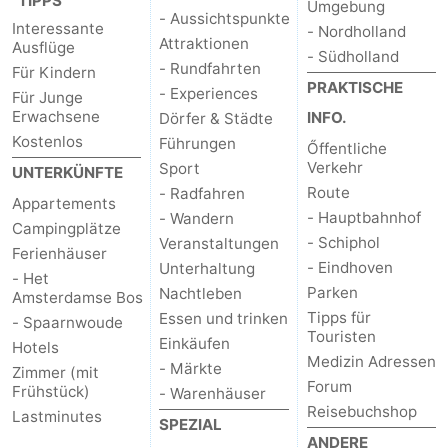
TIPPS
Umgebung
- Aussichtspunkte
Interessante
- Nordholland
Attraktionen
Ausflüge
- Südholland
- Rundfahrten
Für Kindern
PRAKTISCHE
- Experiences
Für Junge
Erwachsene
INFO.
Dörfer & Städte
Kostenlos
Führungen
Őffentliche
Verkehr
Sport
UNTERKÜNFTE
Route
- Radfahren
Appartements
- Hauptbahnhof
- Wandern
Campingplätze
- Schiphol
Veranstaltungen
Ferienhäuser
- Eindhoven
Unterhaltung
- Het
Parken
Nachtleben
Amsterdamse Bos
Tipps für
Essen und trinken
- Spaarnwoude
Touristen
Einkäufen
Hotels
Medizin Adressen
- Märkte
Zimmer (mit
Forum
Frühstück)
- Warenhäuser
Reisebuchshop
Lastminutes
SPEZIAL
ANDERE