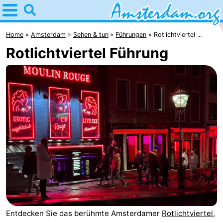
Home
Amsterdam
Home
Amsterdam
Sehen & tun
Führungen
Rotlichtviertel ...
Rotlichtviertel Führung
Interessante
Ausflüge
Für
Kindern
Für
Junge
Kostenlos
Erwachsene
Übernachten
Appartements
Campingplätze
Ferienhäuser
Entdecken Sie das berühmte Amsterdamer
Rotlichtviertel
,