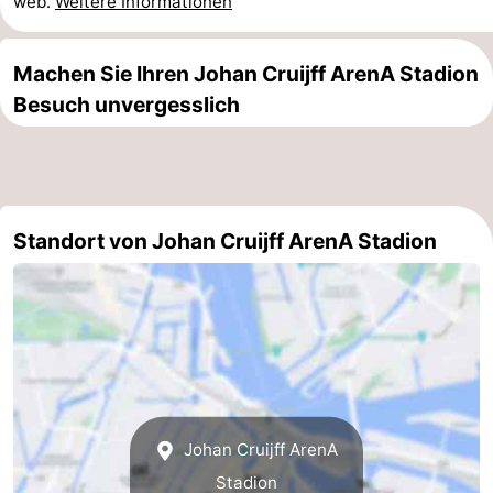
web.
Weitere Informationen
Südholland
Praktisch
Machen Sie Ihren Johan Cruijff ArenA Stadion
Forum
Besuch unvergesslich
Reisebuchshop
Őffentliche
Verkehr
Route
Standort von Johan Cruijff ArenA Stadion
Hauptbahnhof
Schiphol
Eindhoven
Parken
Johan Cruijff ArenA
Tipps
Stadion