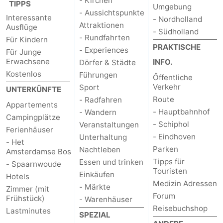
- Kirchen
TIPPS
Umgebung
- Aussichtspunkte
Interessante
- Nordholland
Attraktionen
Ausflüge
- Südholland
- Rundfahrten
Für Kindern
PRAKTISCHE
- Experiences
Für Junge
Erwachsene
INFO.
Dörfer & Städte
Kostenlos
Führungen
Őffentliche
Verkehr
Sport
UNTERKÜNFTE
Route
- Radfahren
Appartements
- Hauptbahnhof
- Wandern
Campingplätze
- Schiphol
Veranstaltungen
Ferienhäuser
- Eindhoven
Unterhaltung
- Het
Parken
Nachtleben
Amsterdamse Bos
Tipps für
Essen und trinken
- Spaarnwoude
Touristen
Einkäufen
Hotels
Medizin Adressen
- Märkte
Zimmer (mit
Forum
Frühstück)
- Warenhäuser
Reisebuchshop
Lastminutes
SPEZIAL