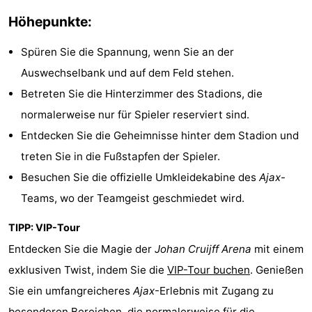
Wandern
Unterhaltung
Höhepunkte:
Nachtleben
Spüren Sie die Spannung, wenn Sie an der
Auswechselbank und auf dem Feld stehen.
Essen
Betreten Sie die Hinterzimmer des Stadions, die
und
Einkäufen
normalerweise nur für Spieler reserviert sind.
Entdecken Sie die Geheimnisse hinter dem Stadion und
trinken
-
treten Sie in die Fußstapfen der Spieler.
Märkte
-
Besuchen Sie die offizielle Umkleidekabine des
Ajax
-
Teams, wo der Teamgeist geschmiedet wird.
Warenhäuser
Veranstaltungen
TIPP: VIP-Tour
Spezial
Entdecken Sie die Magie der
Johan Cruijff Arena
mit einem
exklusiven Twist, indem Sie die
VIP-Tour buchen
. Genießen
Kanale
Sie ein umfangreicheres
Ajax
-Erlebnis mit Zugang zu
Coffeeshops
besonderen Bereichen, die normalerweise für die