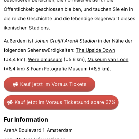
Öffentlichkeit geschlossen bleiben, und tauchen Sie ein in
Homohauptstadt
die reiche Geschichte und die lebendige Gegenwart dieses
Rotlichtviertel
ikonischen Stadions.
Geschichte
Außerdem ist
Johan Cruijff ArenA Stadion
in der Nähe der
folgenden Sehenswürdigkeiten:
The Upside Down
Stadt
(±4,4 km),
Wereldmuseum
(±5,6 km),
Museum van Loon
der
Plätze
(±6,4 km) &
Foam Fotografie Museum
(±6,5 km).
Diamante
im
Gärten
Kauf jetzt im Voraus Tickets
Zentrum
und
Stadtviertel
Kauf jetzt im Voraus Tickets
und spare 37%
Parks
Umgebung
Fur Information
-
ArenA Boulevard 1, Amsterdam
Nordholland
-