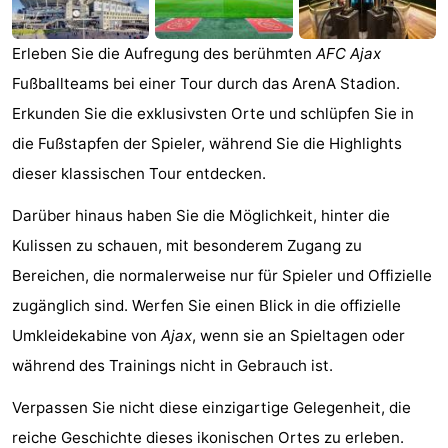
Denkmäler
-
Erleben Sie die Aufregung des berühmten
AFC Ajax
Kirchen
-
Fußballteams bei einer Tour durch das ArenA Stadion.
Erkunden Sie die exklusivsten Orte und schlüpfen Sie in
Aussichtspunkte
Attraktionen
die Fußstapfen der Spieler, während Sie die Highlights
-
dieser klassischen Tour entdecken.
Rundfahrten
-
Darüber hinaus haben Sie die Möglichkeit, hinter die
Kulissen zu schauen, mit besonderem Zugang zu
Experiences
Dörfer
Bereichen, die normalerweise nur für Spieler und Offizielle
&
Führungen
zugänglich sind. Werfen Sie einen Blick in die offizielle
Umkleidekabine von
Ajax
, wenn sie an Spieltagen oder
Städte
Sport
während des Trainings nicht in Gebrauch ist.
-
Verpassen Sie nicht diese einzigartige Gelegenheit, die
Radfahren
-
reiche Geschichte dieses ikonischen Ortes zu erleben.