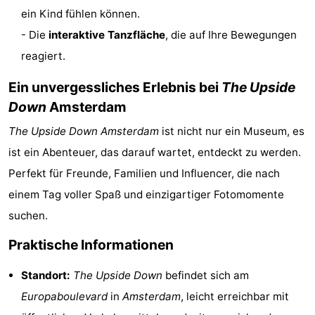
ein Kind fühlen können.
Homohauptstadt
- Die
interaktive Tanzfläche
, die auf Ihre Bewegungen
Rotlichtviertel
reagiert.
Geschichte
Ein unvergessliches Erlebnis bei
The Upside
Down
Amsterdam
Stadt
The Upside Down
Amsterdam
ist nicht nur ein Museum, es
der
Plätze
ist ein Abenteuer, das darauf wartet, entdeckt zu werden.
Perfekt für Freunde, Familien und Influencer, die nach
Diamante
im
Gärten
einem Tag voller Spaß und einzigartiger Fotomomente
Zentrum
und
Stadtviertel
suchen.
Parks
Umgebung
Praktische Informationen
-
Standort:
The Upside Down
befindet sich am
Europaboulevard
in
Amsterdam
, leicht erreichbar mit
Nordholland
-