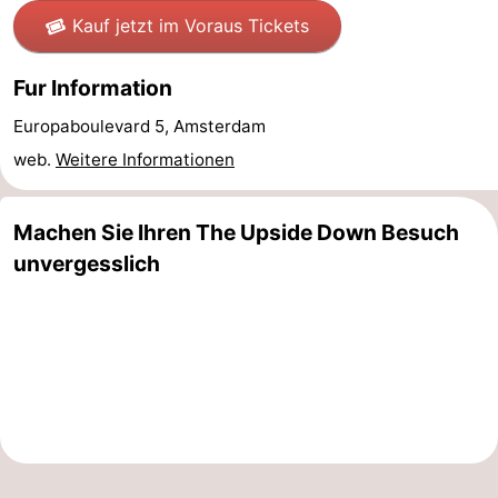
Kauf jetzt im Voraus Tickets
für
Medizin
Fur Information
Touristen
Adressen
Wetter
Europaboulevard 5, Amsterdam
Kontakt
web.
Weitere Informationen
Machen Sie Ihren The Upside Down Besuch
unvergesslich