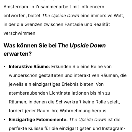
Amsterdam. In Zusammenarbeit mit Influencern
Denkmäler
-
entworfen, bietet
The Upside Down
eine immersive Welt,
Kirchen
-
in der die Grenzen zwischen Fantasie und Realität
verschwimmen.
Aussichtspunkte
Attraktionen
Was können Sie bei
The Upside Down
-
erwarten?
Rundfahrten
-
Interaktive Räume:
Erkunden Sie eine Reihe von
Experiences
Dörfer
wunderschön gestalteten und interaktiven Räumen, die
jeweils ein einzigartiges Erlebnis bieten. Von
&
Führungen
atemberaubenden Lichtinstallationen bis hin zu
Städte
Sport
Räumen, in denen die Schwerkraft keine Rolle spielt,
fordert jeder Raum Ihre Wahrnehmung heraus.
-
Einzigartige Fotomomente:
The Upside Down
ist die
Radfahren
-
perfekte Kulisse für die einzigartigsten und Instagram-