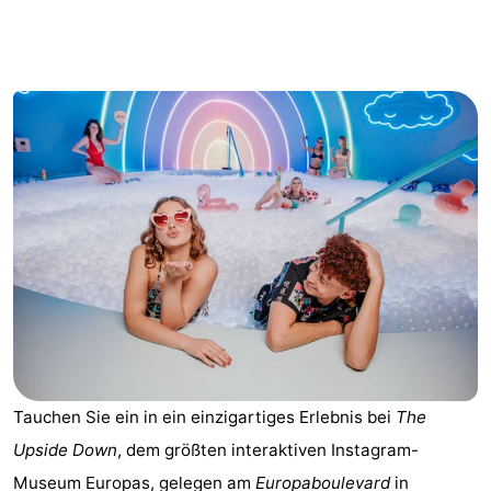
-
Het
-
Amsterdamse
Spaarnwoude
Hotels
Bos
Zimmer
(mit
Lastminutes
Frühstück)
Museen
Attraktionen
Sehen
Tauchen Sie ein in ein einzigartiges Erlebnis bei
The
&
-
Upside Down
, dem größten interaktiven Instagram-
tun
Museen
-
Museum Europas, gelegen am
Europaboulevard
in