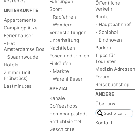
Kostenlos
Führungen
Őffentliche
Verkehr
Sport
UNTERKÜNFTE
Route
- Radfahren
Appartements
- Hauptbahnhof
- Wandern
Campingplätze
- Schiphol
Veranstaltungen
Ferienhäuser
- Eindhoven
Unterhaltung
- Het
Parken
Nachtleben
Amsterdamse Bos
Tipps für
Essen und trinken
- Spaarnwoude
Touristen
Einkäufen
Hotels
Medizin Adressen
- Märkte
Zimmer (mit
Forum
Frühstück)
- Warenhäuser
Reisebuchshop
Lastminutes
SPEZIAL
ANDERE
Kanale
Über uns
Coffeeshops
Homohauptstadt
Rotlichtviertel
Kontakt
Geschichte