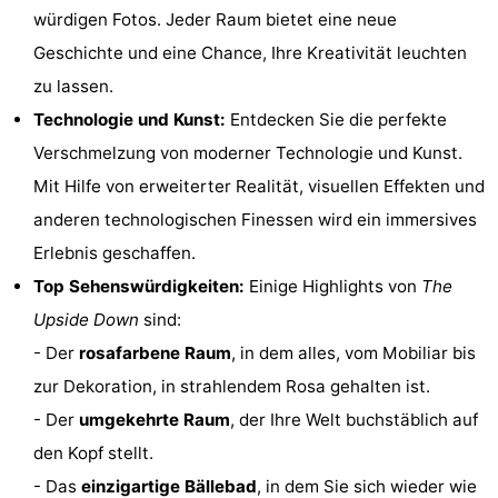
würdigen Fotos. Jeder Raum bietet eine neue
Wandern
Unterhaltung
Geschichte und eine Chance, Ihre Kreativität leuchten
Nachtleben
zu lassen.
Technologie und Kunst:
Entdecken Sie die perfekte
Essen
Verschmelzung von moderner Technologie und Kunst.
und
Einkäufen
Mit Hilfe von erweiterter Realität, visuellen Effekten und
anderen technologischen Finessen wird ein immersives
trinken
-
Erlebnis geschaffen.
Märkte
-
Top Sehenswürdigkeiten:
Einige Highlights von
The
Upside Down
sind:
Warenhäuser
Veranstaltungen
- Der
rosafarbene Raum
, in dem alles, vom Mobiliar bis
Spezial
zur Dekoration, in strahlendem Rosa gehalten ist.
- Der
umgekehrte Raum
, der Ihre Welt buchstäblich auf
Kanale
den Kopf stellt.
Coffeeshops
- Das
einzigartige Bällebad
, in dem Sie sich wieder wie