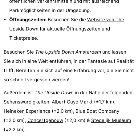
öffentlichen Verkehrsmitteln und mit ausreichend
Südholland
Praktisch
Parkmöglichkeiten in der Umgebung.
Öffnungszeiten:
Besuchen Sie die
Website von The
Forum
Upside Down
für aktuelle Öffnungszeiten und
Reisebuchshop
Ticketpreise.
Őffentliche
Besuchen Sie
The Upside Down
Amsterdam
und lassen
Sie sich in eine Welt entführen, in der Fantasie auf Realität
Verkehr
Route
trifft. Bereiten Sie sich auf eine Erfahrung vor, die Sie nicht
Hauptbahnhof
so schnell vergessen werden!
Außerdem ist
The Upside Down
in der Nähe der folgenden
Schiphol
Sehenswürdigkeiten:
Albert Cuyp Markt
(±1,7 km),
Eindhoven
Heineken Experience
(±2,0 km),
Blue Boat Company
(±2,0 km),
Concertgebouw
(±2,0 km) &
Stedelijk Museum
Parken
(±2,2 km).
Tipps