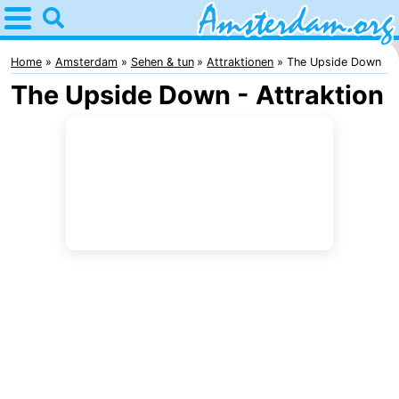
Home
Amsterdam
Home
Amsterdam
Sehen & tun
Attraktionen
The Upside Down
The Upside Down - Attraktion
Interessante
Ausflüge
Für
Kindern
Für
Junge
Kostenlos
Erwachsene
Übernachten
Appartements
Campingplätze
Ferienhäuser