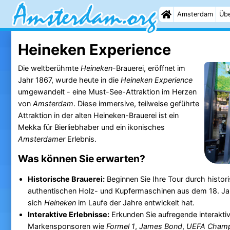
Amsterdam
Übe
Heineken Experience
Die weltberühmte
Heineken
-Brauerei, eröffnet im
Jahr 1867, wurde heute in die
Heineken Experience
umgewandelt - eine Must-See-Attraktion im Herzen
von
Amsterdam
. Diese immersive, teilweise geführte
Attraktion in der alten Heineken-Brauerei ist ein
Mekka für Bierliebhaber und ein ikonisches
Amsterdamer
Erlebnis.
Was können Sie erwarten?
Historische Brauerei:
Beginnen Sie Ihre Tour durch histor
authentischen Holz- und Kupfermaschinen aus dem 18. Jah
sich
Heineken
im Laufe der Jahre entwickelt hat.
Interaktive Erlebnisse:
Erkunden Sie aufregende interaktiv
Markensponsoren wie
Formel 1
,
James Bond
,
UEFA Champ