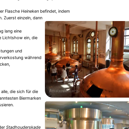
der Flasche
Heineken
befindet, indem
n. Zuerst einzeln, dann
ag lang eine
e Lichtshow ein, die
stungen und
Bierverkostung während
icken,
alle, die sich für die
kanntesten Biermarken
ssieren.
der
Stadhouderskade