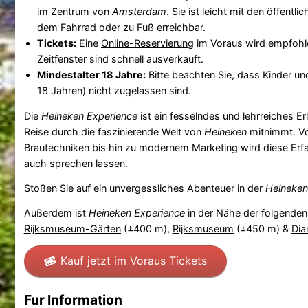
im Zentrum von
Amsterdam
. Sie ist leicht mit den öffentl
dem Fahrrad oder zu Fuß erreichbar.
Tickets:
Eine
Online-Reservierung
im Voraus wird empfohle
Zeitfenster sind schnell ausverkauft.
Mindestalter 18 Jahre:
Bitte beachten Sie, dass Kinder un
18 Jahren) nicht zugelassen sind.
Die
Heineken Experience
ist ein fesselndes und lehrreiches Erl
Reise durch die faszinierende Welt von
Heineken
mitnimmt. Vo
Brautechniken bis hin zu modernem Marketing wird diese Erfah
auch sprechen lassen.
Stoßen Sie auf ein unvergessliches Abenteuer in der
Heineken
Außerdem ist
Heineken Experience
in der Nähe der folgende
Rijksmuseum-Gärten
(±400 m),
Rijksmuseum
(±450 m) &
Di
Kauf jetzt im Voraus Tickets
Fur Information