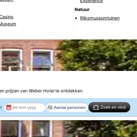
Experience
Natuur
 Casino
Rijksmuseumtuinen
 Museum
n prijzen van
Weber Hotel
te ontdekken.
en
Zoek en vind