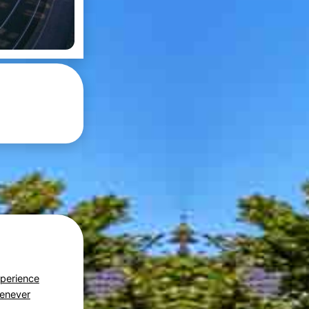
perience
Genever