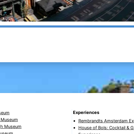
Experiences
seum
t Museum
Rembrandts Amsterdam Ex
gh Museum
House of Bols: Cocktail & 
useum