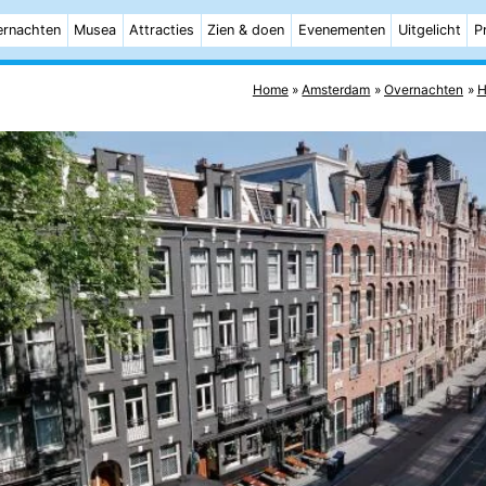
rnachten
Musea
Attracties
Zien & doen
Evenementen
Uitgelicht
P
Home
Amsterdam
Overnachten
H