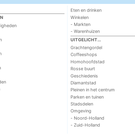
Eten en drinken
Winkelen
EN
- Markten
digheden
- Warenhuizen
n
UITGELICHT...
Grachtengordel
n
Coffeeshops
Homohoofdstad
n
Rosse buurt
Geschiedenis
den
Diamantstad
n
Pleinen in het centrum
Parken en tuinen
Stadsdelen
Omgeving
- Noord-Holland
- Zuid-Holland