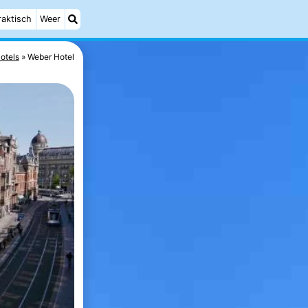
raktisch
Weer
otels
Weber Hotel