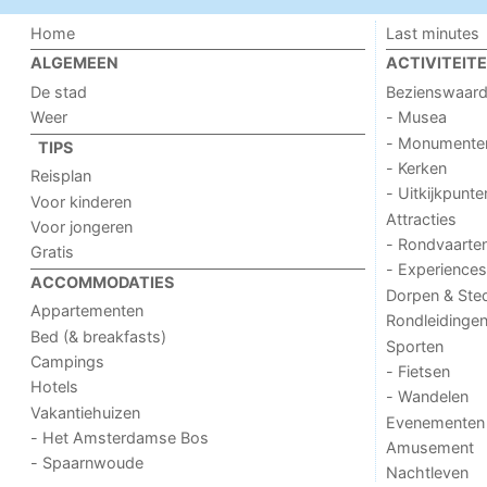
Home
Last minutes
ALGEMEEN
ACTIVITEIT
De stad
Bezienswaar
Weer
- Musea
- Monumente
TIPS
- Kerken
Reisplan
- Uitkijkpunte
Voor kinderen
Attracties
Voor jongeren
- Rondvaarte
Gratis
- Experiences
ACCOMMODATIES
Dorpen & Ste
Appartementen
Rondleidinge
Bed (& breakfasts)
Sporten
Campings
- Fietsen
Hotels
- Wandelen
Vakantiehuizen
Evenementen
- Het Amsterdamse Bos
Amusement
- Spaarnwoude
Nachtleven