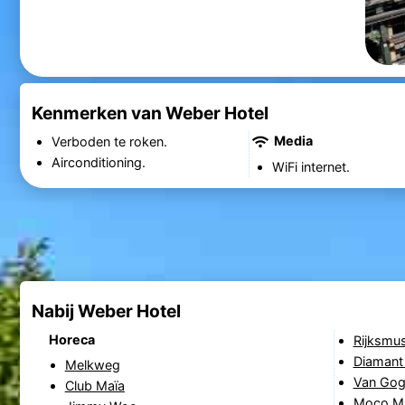
Kenmerken van Weber Hotel
Media
Verboden te roken.
Airconditioning.
WiFi internet.
Nabij Weber Hotel
Horeca
Rijksmu
Diaman
Melkweg
Van Go
Club Maïa
Moco M