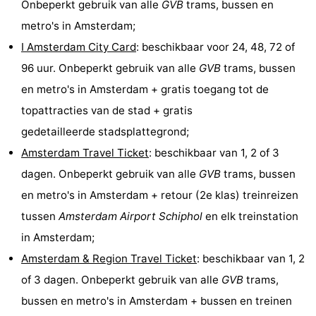
Onbeperkt gebruik van alle
GVB
trams, bussen en
Fietsen
-
metro's in Amsterdam;
I Amsterdam City Card
: beschikbaar voor 24, 48, 72 of
Wandelen
Amusement
96 uur. Onbeperkt gebruik van alle
GVB
trams, bussen
Nachtleven
en metro's in Amsterdam + gratis toegang tot de
topattracties van de stad + gratis
Eten
gedetailleerde stadsplattegrond;
en
Winkelen
Amsterdam Travel Ticket
: beschikbaar van 1, 2 of 3
dagen. Onbeperkt gebruik van alle
GVB
trams, bussen
drinken
-
en metro's in Amsterdam + retour (2e klas) treinreizen
Markten
-
tussen
Amsterdam Airport Schiphol
en elk treinstation
in Amsterdam;
Warenhuizen
Evenementen
Amsterdam & Region Travel Ticket
: beschikbaar van 1, 2
Uitgelicht
of 3 dagen. Onbeperkt gebruik van alle
GVB
trams,
bussen en metro's in Amsterdam + bussen en treinen
Grachtengordel