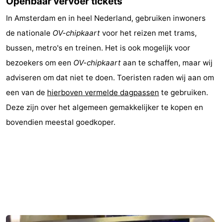
Openbaar vervoer tickets
Noord-
-
In Amsterdam en in heel Nederland, gebruiken inwoners
de nationale
OV-chipkaart
voor het reizen met trams,
Holland
Zuid-
Praktisch
bussen, metro's en treinen. Het is ook mogelijk voor
Holland
Forum
bezoekers om een
OV-chipkaart
aan te schaffen, maar wij
adviseren om dat niet te doen. Toeristen raden wij aan om
Reisboekenwinkel
een van de
hierboven vermelde dagpassen
te gebruiken.
Openbaar
Deze zijn over het algemeen gemakkelijker te kopen en
bovendien meestal goedkoper.
vervoer
Route
Centraal
Station
Schiphol
Eindhoven
-