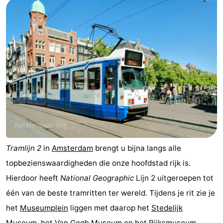
Tramlijn 2
in
Amsterdam
brengt u bijna langs alle
topbezienswaardigheden die onze hoofdstad rijk is.
Hierdoor heeft
National Geographic
Lijn 2 uitgeroepen tot
één van de beste tramritten ter wereld. Tijdens je rit zie je
het
Museumplein
liggen met daarop het
Stedelijk
Museum
, het
Van Gogh Museum
en het
Rijksmuseum
.