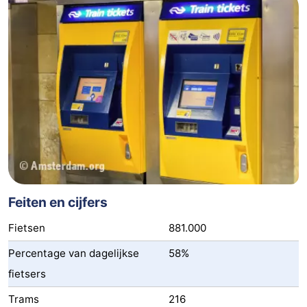
Parkeren
Tips
voor
Medische
toeristen
adressen
Weer
Contact
Feiten en cijfers
Fietsen
881.000
Percentage van dagelijkse
58%
fietsers
Trams
216