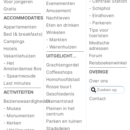
- Centraal Station
Voor jongeren
Evenementen
- Schiphol
Gratis
Amusement
- Eindhoven
ACCOMMODATIES
Nachtleven
- Parkeren
Eten en drinken
Appartementen
Tips voor
Winkelen
Bed (& breakfasts)
toeristen
- Markten
Campings
Medische
- Warenhuizen
adressen
Hotels
Forum
Vakantiehuizen
UITGELICHT...
Reisboekenwinkel
- Het
Grachtengordel
Amsterdamse Bos
OVERIGE
Coffeeshops
- Spaarnwoude
Homohoofdstad
Over ons
Last minutes
Rosse buurt
ACTIVITEITEN
Geschiedenis
Contact
Bezienswaardigheden
Diamantstad
- Musea
Pleinen in het
centrum
- Monumenten
Parken en tuinen
- Kerken
Stadsdelen