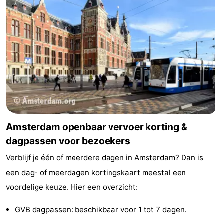
Musea
-
Monumenten
-
Kerken
-
Uitkijkpunten
Attracties
-
Rondvaarten
-
Amsterdam openbaar vervoer korting &
dagpassen voor bezoekers
Experiences
Dorpen
Verblijf je één of meerdere dagen in
Amsterdam
? Dan is
&
Rondleidingen
een dag- of meerdagen kortingskaart meestal een
voordelige keuze. Hier een overzicht:
Steden
Sporten
GVB dagpassen
: beschikbaar voor 1 tot 7 dagen.
-