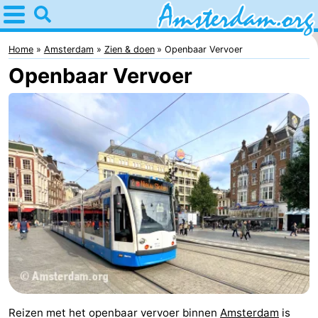
Home
Amsterdam
Home
Amsterdam
Zien & doen
Openbaar Vervoer
Openbaar Vervoer
Reisplan
Voor
kinderen
Voor
jongeren
Gratis
Overnachten
Appartementen
Bed
(&
Campings
Reizen met het openbaar vervoer binnen
Amsterdam
is