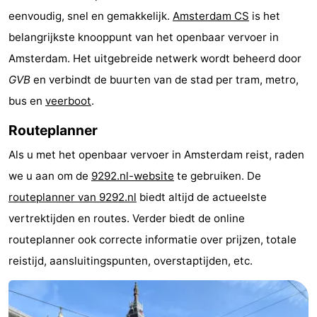
eenvoudig, snel en gemakkelijk.
Amsterdam CS
is het
breakfasts)
Hotels
belangrijkste knooppunt van het openbaar vervoer in
Vakantiehuizen
Amsterdam. Het uitgebreide netwerk wordt beheerd door
GVB
en verbindt de buurten van de stad per tram, metro,
-
bus en
veerboot
.
Het
-
Routeplanner
Amsterdamse
Spaarnwoude
Last
Als u met het openbaar vervoer in Amsterdam reist, raden
we u aan om de
9292.nl-website
te gebruiken. De
Bos
minutes
Musea
routeplanner van 9292.nl
biedt altijd de actueelste
Attracties
vertrektijden en routes. Verder biedt de online
routeplanner ook correcte informatie over prijzen, totale
Zien
reistijd, aansluitingspunten, overstaptijden, etc.
&
Bezienswaardigheden
doen
-