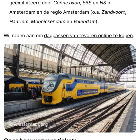
geëxploiteerd door
Connexxion
,
EBS
en
NS
in
Coffeeshops
Amsterdam en de regio Amsterdam (o.a.
Zandvoort
,
Haarlem
,
Monnickendam
en
Volendam
).
Homohoofdstad
Wij raden aan om
dagpassen van tevoren online te kopen
.
Rosse
buurt
Geschiedenis
Diamantstad
Pleinen
in
Parken
het
en
Stadsdelen
centrum
tuinen
Omgeving
-