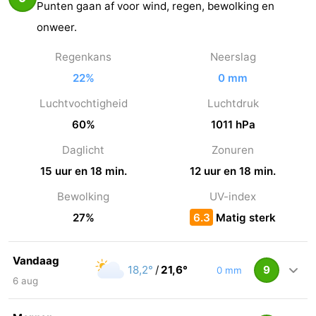
Punten gaan af voor wind, regen, bewolking en
onweer.
Regenkans
Neerslag
22%
0 mm
Luchtvochtigheid
Luchtdruk
60%
1011 hPa
Daglicht
Zonuren
15 uur en 18 min.
12 uur en 18 min.
Bewolking
UV-index
27%
6.3
Matig sterk
Vandaag
18,2°
/
21,6°
9
0 mm
6 aug