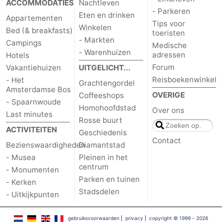
ACCOMMODATIES
Nachtleven
- Parkeren
Eten en drinken
Appartementen
Tips voor
Winkelen
Bed (& breakfasts)
toeristen
- Markten
Campings
Medische
- Warenhuizen
adressen
Hotels
Forum
Vakantiehuizen
UITGELICHT...
Reisboekenwinkel
- Het
Grachtengordel
Amsterdamse Bos
OVERIGE
Coffeeshops
- Spaarnwoude
Homohoofdstad
Over ons
Last minutes
Rosse buurt
ACTIVITEITEN
Geschiedenis
Contact
Bezienswaardigheden
Diamantstad
- Musea
Pleinen in het
centrum
- Monumenten
Parken en tuinen
- Kerken
Stadsdelen
- Uitkijkpunten
gebruiksvoorwaarden
|
privacy
|
copyright © 1999 - 2026