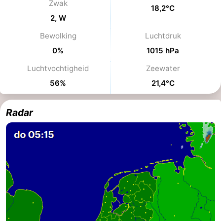
Zwak
18,2°C
Fietsen
-
2, W
Bewolking
Luchtdruk
Wandelen
Amusement
0%
1015 hPa
Nachtleven
Luchtvochtigheid
Zeewater
Eten
56%
21,4°C
en
Winkelen
Radar
drinken
-
Markten
-
Warenhuizen
Evenementen
Uitgelicht
Grachtengordel