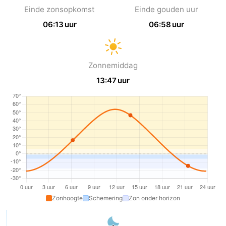
Einde zonsopkomst
Einde gouden uur
Parkeren
Tips
06:13 uur
06:58 uur
voor
Medische
toeristen
adressen
Weer
Zonnemiddag
13:47 uur
Contact
Zonhoogte
Schemering
Zon onder horizon