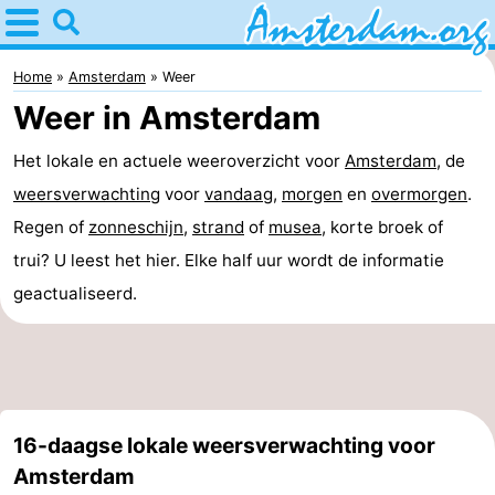
Home
Amsterdam
Home
Amsterdam
Weer
Weer in Amsterdam
Reisplan
Het lokale en actuele weeroverzicht voor
Amsterdam
, de
Voor
weersverwachting
voor
vandaag
,
morgen
en
overmorgen
.
kinderen
Voor
Regen of
zonneschijn
,
strand
of
musea
, korte broek of
trui? U leest het hier. Elke half uur wordt de informatie
jongeren
Gratis
geactualiseerd.
Overnachten
Appartementen
Bed
16-daagse lokale weersverwachting voor
(&
Campings
Amsterdam