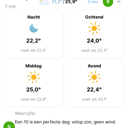
21,3°
/
25,9°
9
0 mm
5 aug
Nacht
Ochtend
22,2°
24,0°
voelt als 22,0°
voelt als 23,3°
Middag
Avond
25,0°
22,4°
voelt als 22,9°
voelt als 20,1°
Weercijfer
Een 10 is een perfecte dag: volop zon, geen wind.
9