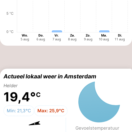
Musea
-
Monumenten
-
Kerken
-
Uitkijkpunten
Attracties
-
Rondvaarten
-
Actueel lokaal weer in Amsterdam
Helder
Experiences
Dorpen
19,4°
C
&
Rondleidingen
Min: 21,3°C
Max: 25,9°C
Steden
Sporten
-
Gevoels­temperatuur