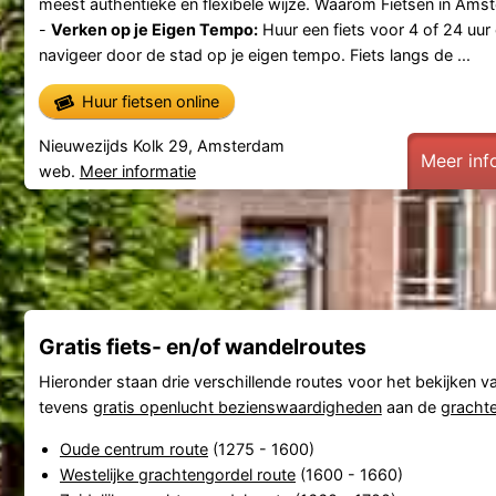
meest authentieke en flexibele wijze. Waarom Fietsen in Ams
-
Verken op je Eigen Tempo:
Huur een fiets voor 4 of 24 uur
navigeer door de stad op je eigen tempo. Fiets langs de ...
Huur fietsen online
Nieuwezijds Kolk 29, Amsterdam
Meer inf
web.
Meer informatie
Gratis fiets- en/of wandelroutes
Hieronder staan drie verschillende routes voor het bekijken 
tevens
gratis openlucht bezienswaardigheden
aan de
gracht
Oude centrum route
(1275 - 1600)
Westelijke grachtengordel route
(1600 - 1660)