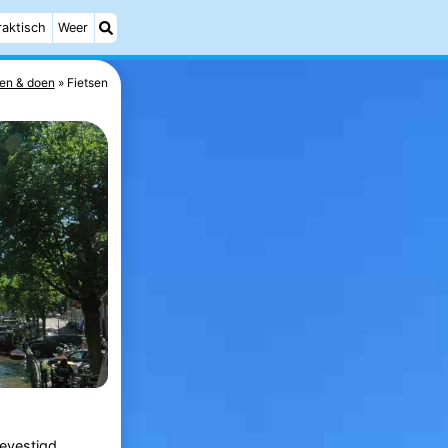
raktisch
Weer
en & doen
Fietsen
gevestigd.