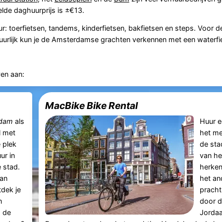
elde daghuurprijs is ±€13.
r: toerfietsen, tandems, kinderfietsen, bakfietsen en steps. Voor d
tuurlijk kun je de Amsterdamse grachten verkennen met een waterfi
ven aan:
MacBike Bike Rental
dam
als
Huur e
l met
het mee
é plek
de sta
ur in
van he
 stad.
herken
van
het an
dek je
prach
n
door d
 de
Jorda