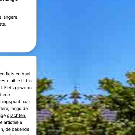
e langere
ets.
en fiets en haal
ste uit je tijd in
d. Fiets gewoon
t ene
ningspunt naar
dere, langs de
tige
grachten
,
e artistieke
an, de bekende