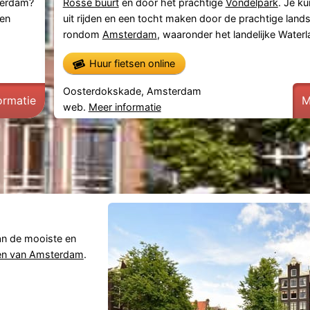
terdam?
Rosse buurt
en door het prachtige
Vondelpark
. Je k
 en
uit rijden en een tocht maken door de prachtige lan
rondom
Amsterdam
, waaronder het landelijke Waterla
Huur fietsen online
Oosterdokskade, Amsterdam
ormatie
M
web.
Meer informatie
van de mooiste en
en van Amsterdam
.