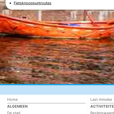
Fietsknooppuntroutes
Home
Last minutes
ALGEMEEN
ACTIVITEIT
De stad
Bezienswaar