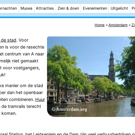
rnachten
Musea
Attracties
Zien & doen
Evenementen
Uitgelicht
P
Home
Amsterdam
Zi
 de stad
. Voor
en is voor de rasechte
et centrum van A naar
melijk niet gemaakt
kt voor voetgangers,
uk!
ijke manier om de stad
oper dan het openbaar
teiten combineren.
Huur
n de tramrails terecht
al komen.
raal Station
, het
Leidseplein
en de
Dam
zijn veel verhuurbedrijven 