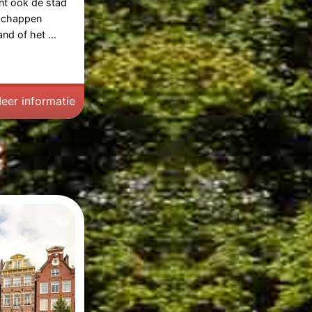
unt ook de stad
dschappen
nd of het ...
eer informatie