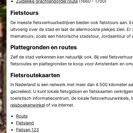
Zuidelijke grachtengordel route
(1660 - 1700)
Fietstours
De meeste fietsverhuurbedrijven bieden ook fietstours aan. Ee
uitvoerig over de stad en laat de allermooiste plekjes zien. Er 
thematours, zoals een historische stadstour, Jordaantour of 
Plattegronden en routes
Zelf de stad verkennen kan natuurlijk ook. Bij veel fietsverhuur
fietsroutes en plattegronden te koop voor Amsterdam en om
Fietsroutekaarten
In Nederland is een netwerk met meer dan 4.500 kilometer aa
gecreëerd. U kunt lokale fietsgidsen en fietskaarten verkrijgen 
toeristisch informatiecentrum, de lokale fietsverhuurwinkels, 
reisboekenwinkel
of via internet.
Route
Fietsland
Fietsen 123