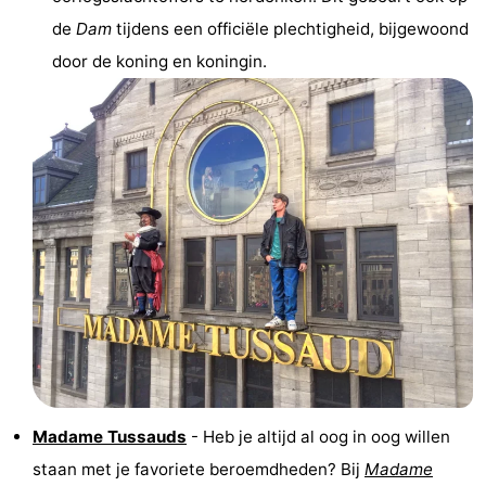
de
Dam
tijdens een officiële plechtigheid, bijgewoond
Noord-
-
door de koning en koningin.
Holland
Zuid-
Praktisch
Holland
Forum
Reisboekenwinkel
Openbaar
vervoer
Route
Centraal
Station
Schiphol
Eindhoven
Madame Tussauds
- Heb je altijd al oog in oog willen
staan met je favoriete beroemdheden? Bij
Madame
-