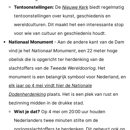
Tentoonstellingen:
De
Nieuwe Kerk
biedt regelmatig
Coffeeshops
tentoonstellingen over kunst, geschiedenis en
Homohoofdstad
wereldculturen. Dit maakt het een interessante stop
voor wie van cultuur en geschiedenis houdt.
Rosse
Nationaal Monument
- Aan de andere kant van de Dam
buurt
Geschiedenis
vind je het
Nationaal Monument
, een 22 meter hoge
obelisk die is opgericht ter herdenking van de
Diamantstad
slachtoffers van de
Tweede Wereldoorlog
. Het
Pleinen
monument is een belangrijk symbool voor Nederland, en
elk jaar op 4 mei vindt hier de
Nationale
in
Parken
Dodenherdenking
plaats. Het is een plek van rust en
het
en
Stadsdelen
bezinning midden in de drukke stad.
Wist je dat?
Op 4 mei om 20:00 uur houden
centrum
tuinen
Omgeving
Nederlanders twee minuten stilte om de
-
oorlogsslachtoffers te herdenken. Dit gebeurt ook op