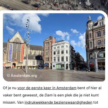
breakfasts)
Hotels
Vakantiehuizen
-
Het
-
Amsterdamse
Spaarnwoude
Last
Bos
minutes
Musea
Attracties
Zien
Of je nu
voor de eerste keer in Amsterdam
bent of hier al
&
Bezienswaardigheden
vaker bent geweest, de
Dam
is een plek die je niet kunt
missen. Van
indrukwekkende bezienswaardigheden
tot
doen
-