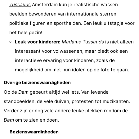
Tussauds
Amsterdam kun je realistische wassen
Parkeren
Tips
beelden bewonderen van internationale sterren,
politieke figuren en sporthelden. Een leuk uitstapje voor
voor
Medische
het hele gezin!
toeristen
adressen
Weer
Leuk voor kinderen:
Madame Tussauds
is niet alleen
interessant voor volwassenen, maar biedt ook een
Contact
interactieve ervaring voor kinderen, zoals de
mogelijkheid om met hun idolen op de foto te gaan.
Overige bezienswaardigheden
Op de
Dam
gebeurt altijd wel iets. Van levende
standbeelden, de vele duiven, protesten tot muzikanten.
Verder zijn er nog vele andere leuke plekken rondom de
Dam
om te zien en doen.
Bezienswaardigheden