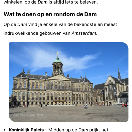
winkelen
, op de
Dam
is altijd iets te beleven.
Musea
-
Wat te doen op en rondom de Dam
Monumenten
-
Op de
Dam
vind je enkele van de bekendste en meest
indrukwekkende gebouwen van
Amsterdam
.
Kerken
-
Uitkijkpunten
Attracties
-
Rondvaarten
-
Experiences
Dorpen
&
Rondleidingen
Steden
Sporten
-
Koninklijk Paleis
- Midden op de
Dam
prijkt het