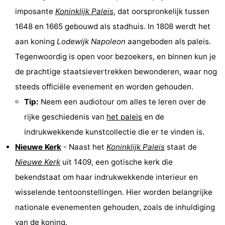
imposante
Koninklijk Paleis
, dat oorspronkelijk tussen
Fietsen
-
1648 en 1665 gebouwd als stadhuis. In 1808 werdt het
Wandelen
Amusement
aan koning
Lodewijk Napoleon
aangeboden als paleis.
Tegenwoordig is open voor bezoekers, en binnen kun je
Nachtleven
de prachtige staatsievertrekken bewonderen, waar nog
Eten
steeds officiële
evenement
en worden gehouden.
Tip:
Neem een audiotour om alles te leren over de
en
Winkelen
rijke geschiedenis van
het paleis
en de
drinken
-
indrukwekkende kunstcollectie die er te vinden is.
Nieuwe Kerk
- Naast het
Koninklijk Paleis
staat de
Markten
-
Nieuwe Kerk
uit 1409, een gotische kerk die
Warenhuizen
Evenementen
bekendstaat om haar indrukwekkende interieur en
wisselende tentoonstellingen. Hier worden belangrijke
Uitgelicht
nationale evenementen gehouden, zoals de inhuldiging
Grachtengordel
van de koning.