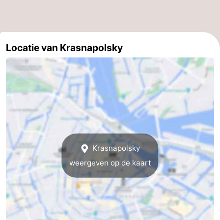
Noord-
-
Holland
Zuid-
Praktisch
Locatie van Krasnapolsky
Holland
Forum
Reisboekenwinkel
Openbaar
vervoer
Route
Krasnapolsky
Centraal
weergeven op de kaart
Station
Schiphol
Eindhoven
-