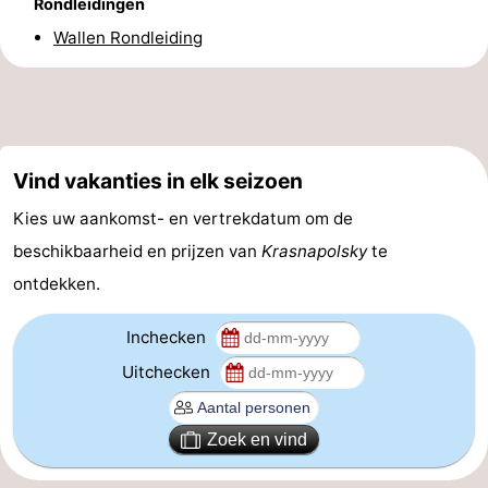
Rondleidingen
Coffeeshops
Wallen Rondleiding
Homohoofdstad
Rosse
Vind vakanties in elk seizoen
buurt
Geschiedenis
Kies uw aankomst- en vertrekdatum om de
Diamantstad
beschikbaarheid en prijzen van
Krasnapolsky
te
Pleinen
ontdekken.
in
Parken
Inchecken
Uitchecken
het
en
Stadsdelen
centrum
tuinen
Omgeving
Zoek en vind
-