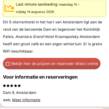
Last minute aanbieding:
maandag 10
–
breakfasts)
Hotels
vrijdag 14 augustus 2026
Vakantiehuizen
Dit 5-sterrenhotel in het hart van Amsterdam ligt aan de
-
rand van de beroemde Dam en tegenover het Koninklijk
Paleis.
Anantara Grand Hotel Krasnapolsky Amsterdam
Het
-
heeft een groot café en een eigen wintertuin. Er is gratis
Amsterdamse
Spaarnwoude
Last
WiFi beschikbaar.
Bos
minutes
Musea
Bekijk hier de prijzen
en reserveer direct online
Attracties
Voor informatie en reserveringen
Zien
Dam 9, Amsterdam
&
Bezienswaardigheden
web.
Meer informatie
doen
-