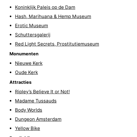
Koninklijk Paleis op de Dam
Fietsen
-
Hash, Marihuana & Hemp Museum
Wandelen
Amusement
Erotic Museum
Schuttersgalerij
Nachtleven
Red Light Secrets, Prostitutiemuseum
Eten
Monumenten
Nieuwe Kerk
en
Winkelen
Oude Kerk
drinken
-
Attracties
Markten
-
Ripley’s Believe It or Not!
Madame Tussauds
Warenhuizen
Evenementen
Body Worlds
Uitgelicht
Dungeon Amsterdam
Yellow Bike
Grachtengordel