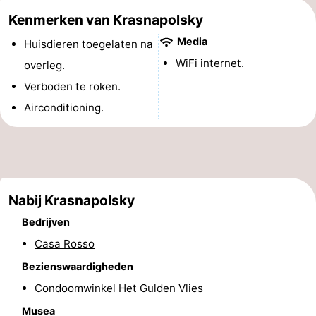
Kenmerken van Krasnapolsky
Musea
-
Media
Huisdieren toegelaten na
Monumenten
-
WiFi internet.
overleg.
Kerken
-
Verboden te roken.
Airconditioning.
Uitkijkpunten
Attracties
-
Rondvaarten
-
Nabij Krasnapolsky
Experiences
Dorpen
Bedrijven
&
Rondleidingen
Casa Rosso
Bezienswaardigheden
Steden
Sporten
Condoomwinkel Het Gulden Vlies
-
Musea