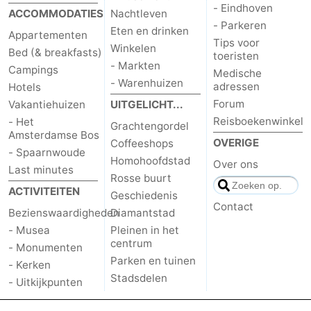
- Eindhoven
ACCOMMODATIES
Nachtleven
- Parkeren
Eten en drinken
Appartementen
Tips voor
Winkelen
Bed (& breakfasts)
toeristen
- Markten
Campings
Medische
- Warenhuizen
adressen
Hotels
Forum
Vakantiehuizen
UITGELICHT...
Reisboekenwinkel
- Het
Grachtengordel
Amsterdamse Bos
OVERIGE
Coffeeshops
- Spaarnwoude
Homohoofdstad
Over ons
Last minutes
Rosse buurt
ACTIVITEITEN
Geschiedenis
Contact
Bezienswaardigheden
Diamantstad
- Musea
Pleinen in het
centrum
- Monumenten
Parken en tuinen
- Kerken
Stadsdelen
- Uitkijkpunten