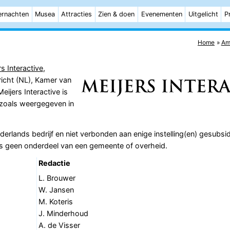
rnachten
Musea
Attracties
Zien & doen
Evenementen
Uitgelicht
P
Home
Am
rs Interactive
,
richt (NL), Kamer van
ijers Interactive is
zoals weergegeven in
ederlands bedrijf en niet verbonden aan enige instelling(en) gesubsi
is geen onderdeel van een gemeente of overheid.
Redactie
L. Brouwer
W. Jansen
M. Koteris
J. Minderhoud
A. de Visser