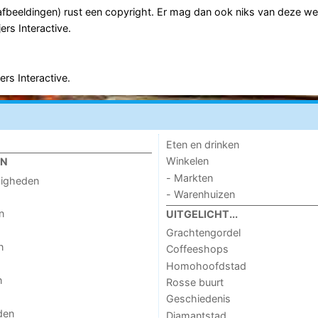
n afbeeldingen) rust een copyright. Er mag dan ook niks van deze we
rs Interactive.
rs Interactive.
Eten en drinken
Winkelen
EN
- Markten
digheden
- Warenhuizen
n
UITGELICHT...
Grachtengordel
n
Coffeeshops
Homohoofdstad
n
Rosse buurt
Geschiedenis
den
Diamantstad