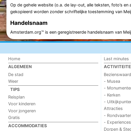
Op de gehele website (o.a. de lay-out, alle teksten, foto’s e
gekopieerd worden zonder schriftelijke toestemming van Meije
Handelsnaam
Amsterdam.org™ is een geregistreerde handelsnaam van Meije
Home
Last minutes
ALGEMEEN
ACTIVITEIT
De stad
Bezienswaar
Weer
- Musea
- Monumente
TIPS
- Kerken
Reisplan
- Uitkijkpunte
Voor kinderen
Attracties
Voor jongeren
- Rondvaarte
Gratis
- Experiences
ACCOMMODATIES
Dorpen & Ste