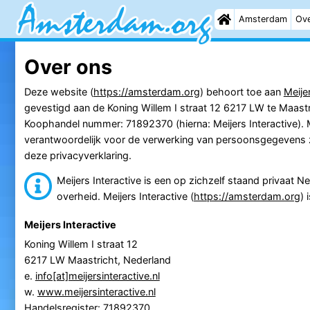
Amsterdam
Ove
Over ons
Deze website (
https://amsterdam.org
) behoort toe aan
Meije
gevestigd aan de Koning Willem I straat 12 6217 LW te Maast
Koophandel nummer: 71892370 (hierna: Meijers Interactive). Me
verantwoordelijk voor de verwerking van persoonsgegevens 
deze privacyverklaring.
Meijers Interactive is een op zichzelf staand privaat N
overheid. Meijers Interactive (
https://amsterdam.org
) 
Meijers Interactive
Koning Willem I straat 12
6217 LW Maastricht, Nederland
e.
info[at]meijersinteractive.nl
w.
www.meijersinteractive.nl
Handelsregister: 71892370