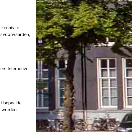
 kennis te
iksvoorwaarden,
ers Interactive
at bepaalde
ie worden