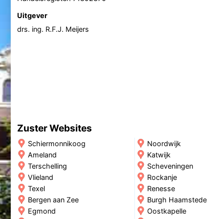
Uitgever
drs. ing. R.F.J. Meijers
Zuster Websites
Schiermonnikoog
Noordwijk
Ameland
Katwijk
Terschelling
Scheveningen
Vlieland
Rockanje
Texel
Renesse
Bergen aan Zee
Burgh Haamstede
Egmond
Oostkapelle