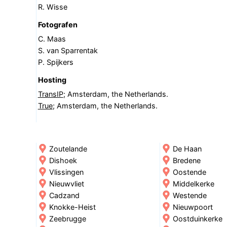
R. Wisse
Fotografen
C. Maas
S. van Sparrentak
P. Spijkers
Hosting
TransIP
; Amsterdam, the Netherlands.
True
; Amsterdam, the Netherlands.
Zoutelande
De Haan
Dishoek
Bredene
Vlissingen
Oostende
Nieuwvliet
Middelkerke
Cadzand
Westende
Knokke-Heist
Nieuwpoort
Zeebrugge
Oostduinkerke