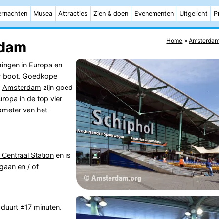
rnachten
Musea
Attracties
Zien & doen
Evenementen
Uitgelicht
P
Home
Amsterda
rdam
ingen in Europa en
per boot. Goedkope
r
Amsterdam
zijn goed
uropa in de top vier
ilometer van
het
Centraal Station
en is
gaan en / of
duurt ±17 minuten.