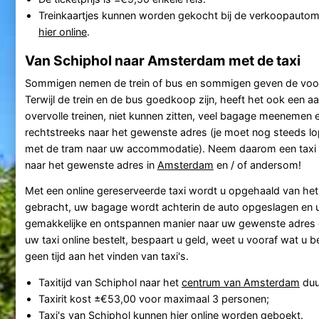
Treinkaartjes kunnen worden gekocht bij de verkoopautom
hier online
.
Van Schiphol naar Amsterdam met de taxi
Sommigen nemen de trein of bus en sommigen geven de voork
Terwijl de trein en de bus goedkoop zijn, heeft het ook een aa
overvolle treinen, niet kunnen zitten, veel bagage meenemen e
rechtstreeks naar het gewenste adres (je moet nog steeds lo
met de tram naar uw accommodatie). Neem daarom een taxi v
naar het gewenste adres in
Amsterdam
en / of andersom!
Met een online gereserveerde taxi wordt u opgehaald van het v
gebracht, uw bagage wordt achterin de auto opgeslagen en 
gemakkelijke en ontspannen manier naar uw gewenste adres
uw taxi online bestelt, bespaart u geld, weet u vooraf wat u b
geen tijd aan het vinden van taxi's.
Taxitijd van Schiphol naar het
centrum van Amsterdam
duu
Taxirit kost ±€53,00 voor maximaal 3 personen;
Taxi's van Schiphol kunnen
hier online worden geboekt
.