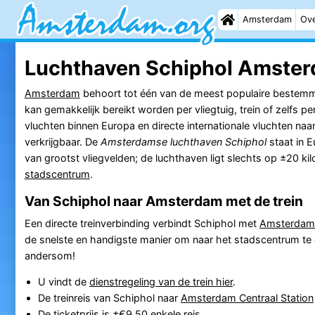
Amsterdam
Ove
Luchthaven Schiphol Amste
Amsterdam
behoort tot één van de meest populaire bestemm
kan gemakkelijk bereikt worden per vliegtuig, trein of zelfs 
vluchten binnen Europa en directe internationale vluchten naa
verkrijgbaar. De
Amsterdamse luchthaven Schiphol
staat in E
van grootst vliegvelden; de luchthaven ligt slechts op ±20 k
stadscentrum
.
Van Schiphol naar Amsterdam met de trein
Een directe treinverbinding verbindt Schiphol met
Amsterdam 
de snelste en handigste manier om naar het stadscentrum te 
andersom!
U vindt de
dienstregeling van de trein hier
.
De treinreis van Schiphol naar
Amsterdam Centraal Station
De ticketprijs is ±€9,50 enkele reis.