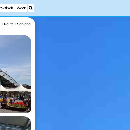
raktisch
Weer
m
Route
Schiphol