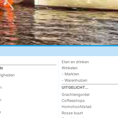
Eten en drinken
Winkelen
EN
- Markten
digheden
- Warenhuizen
n
UITGELICHT...
Grachtengordel
n
Coffeeshops
Homohoofdstad
n
Rosse buurt