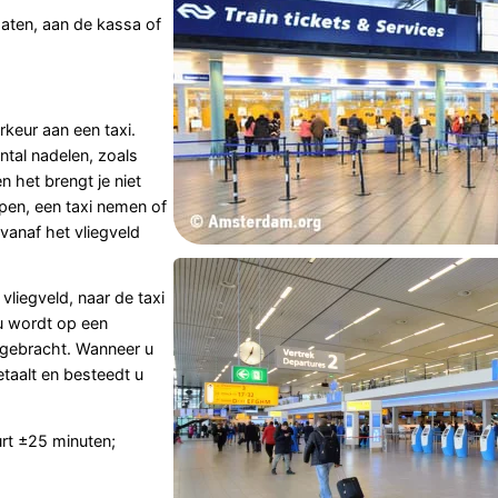
aten, aan de kassa of
eur aan een taxi.
ntal nadelen, zoals
n het brengt je niet
pen, een taxi nemen of
anaf het vliegveld
liegveld, naar de taxi
u wordt op een
 gebracht. Wanneer u
etaalt en besteedt u
rt ±25 minuten;