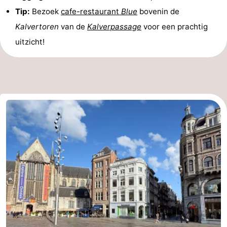
Tip:
Bezoek
cafe-restaurant
Blue
bovenin de
Musea
-
Kalvertoren
van de
Kalverpassage
voor een prachtig
Monumenten
-
uitzicht!
Kerken
-
Uitkijkpunten
Attracties
-
Rondvaarten
-
Experiences
Dorpen
&
Rondleidingen
Steden
Sporten
-