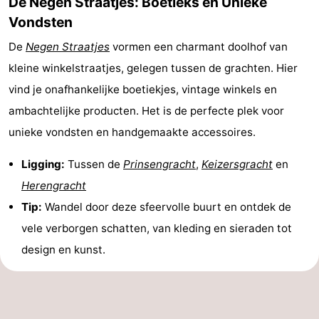
De Negen Straatjes: Boetieks en Unieke
Vondsten
Coffeeshops
De
Negen Straatjes
vormen een charmant doolhof van
Homohoofdstad
kleine winkelstraatjes, gelegen tussen de grachten. Hier
Rosse
vind je onafhankelijke boetiekjes, vintage winkels en
ambachtelijke producten. Het is de perfecte plek voor
buurt
Geschiedenis
unieke vondsten en handgemaakte accessoires.
Diamantstad
Ligging:
Tussen de
Prinsengracht
,
Keizersgracht
en
Pleinen
Herengracht
Tip:
Wandel door deze sfeervolle buurt en ontdek de
in
Parken
vele verborgen schatten, van kleding en sieraden tot
het
en
Stadsdelen
design en kunst.
centrum
tuinen
Omgeving
-