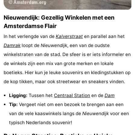
Fietsen
-
Nieuwendijk: Gezellig Winkelen met een
Wandelen
Amusement
Amsterdamse Flair
Nachtleven
In het verlengde van de
Kalverstraat
en parallel aan het
Damrak
loopt de
Nieuwendijk
, een van de oudste
Eten
winkelstraten van de stad. De sfeer is er iets informeler en
en
Winkelen
de winkels zijn een mix van grote merken en lokale
boetieks. Hier kun je leuke souvenirs en kledingstukken op
drinken
-
de kop tikken, maar ook streetwear en sneakers vinden.
Markten
-
Ligging:
Tussen het
Centraal Station
en de
Dam
Warenhuizen
Evenementen
Tip:
Vergeet niet om een bezoek te brengen aan een
van de vele kaaswinkels langs de
Nieuwendijk
voor een
Uitgelicht
typisch Nederlands souvenir!
Grachtengordel