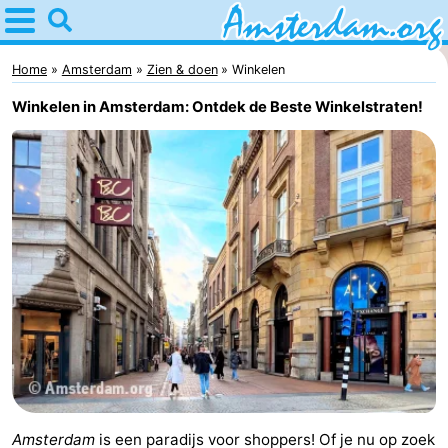
Home
Amsterdam
Home
Amsterdam
Zien & doen
Winkelen
Winkelen in Amsterdam: Ontdek de Beste Winkelstraten!
Reisplan
Voor
kinderen
Voor
jongeren
Gratis
Overnachten
Appartementen
Bed
(&
Campings
Amsterdam
is een paradijs voor shoppers! Of je nu op zoek