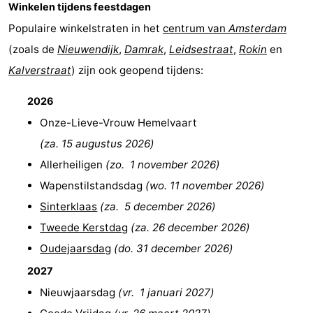
Winkelen tijdens feestdagen
Populaire winkelstraten in het
centrum van
Amsterdam
(zoals de
Nieuwendijk
,
Damrak
,
Leidsestraat
,
Rokin
en
Kalverstraat
) zijn ook geopend tijdens:
2026
Onze-Lieve-Vrouw Hemelvaart
(
za. 15 augustus 2026
)
Allerheiligen
(
zo. 1 november 2026
)
Wapenstilstandsdag
(
wo. 11 november 2026
)
Sinterklaas
(
za. 5 december 2026
)
Tweede Kerstdag
(
za. 26 december 2026
)
Oudejaarsdag
(
do. 31 december 2026
)
2027
Nieuwjaarsdag
(
vr. 1 januari 2027
)