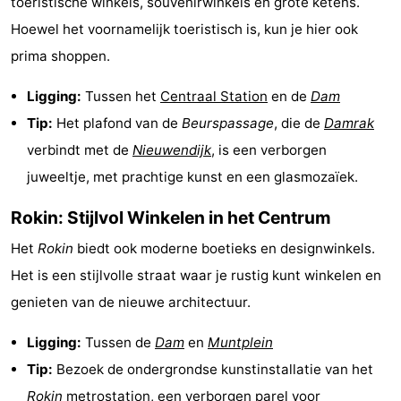
toeristische winkels, souvenirwinkels en grote ketens.
Hoewel het voornamelijk toeristisch is, kun je hier ook
Parkeren
Tips
prima shoppen.
voor
Medische
Ligging:
Tussen het
Centraal Station
en de
Dam
toeristen
adressen
Weer
Tip:
Het plafond van de
Beurspassage
, die de
Damrak
verbindt met de
Nieuwendijk
, is een verborgen
Contact
juweeltje, met prachtige kunst en een glasmozaïek.
Rokin: Stijlvol Winkelen in het Centrum
Het
Rokin
biedt ook moderne boetieks en designwinkels.
Het is een stijlvolle straat waar je rustig kunt winkelen en
genieten van de nieuwe architectuur.
Ligging:
Tussen de
Dam
en
Muntplein
Tip:
Bezoek de ondergrondse kunstinstallatie van het
Rokin
metrostation, een verborgen parel voor