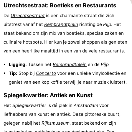
Utrechtsestraat: Boetieks en Restaurants
De
Utrechtsestraat
is een charmante straat die zich
uitstrekt vanaf het
Rembrandtplein
richting de
Pijp
. Het
staat bekend om zijn mix van boetieks, speciaalzaken en
culinaire hotspots. Hier kun je zowel shoppen als genieten
van een heerlijke maaltijd in een van de vele restaurants.
Ligging:
Tussen het
Rembrandtplein
en de
Pijp
Tip:
Stop bij
Concerto
voor een unieke vinylcollectie en
geniet van een kop koffie terwijl je naar muziek luistert.
Spiegelkwartier: Antiek en Kunst
Het
Spiegelkwartier
is dé plek in
Amsterdam
voor
liefhebbers van kunst en antiek. Deze pittoreske buurt,
gelegen nabij het
Rijksmuseum
, staat bekend om zijn
kunstgaleries, antiekwinkels en designboetieks. Een