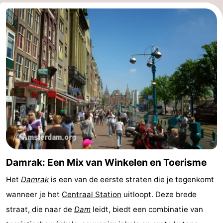
Noord-
-
Holland
Zuid-
Praktisch
Holland
Forum
Reisboekenwinkel
Openbaar
vervoer
Route
Centraal
Damrak: Een Mix van Winkelen en Toerisme
Station
Schiphol
Het
Damrak
is een van de eerste straten die je tegenkomt
wanneer je het
Centraal Station
uitloopt. Deze brede
Eindhoven
straat, die naar de
Dam
leidt, biedt een combinatie van
-