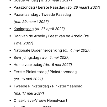
Goede Vrijdag
(
vr. 26 maart 2027
)
Paaszondag / Eerste Paasdag
(
zo. 28 maart 2027
)
Paasmaandag / Tweede Paasdag
(
ma. 29 maart 2027
)
Koningsdag
(
di. 27 april 2027
)
Dag van de Arbeid / Feest van de Arbeid
(
za.
1 mei 2027
)
Nationale Dodenherdenking
(
di. 4 mei 2027
)
Bevrijdingsdag
(
wo. 5 mei 2027
)
Hemelvaartsdag
(
do. 6 mei 2027
)
Eerste Pinksterdag / Pinksterzondag
(
zo. 16 mei 2027
)
Tweede Pinksterdag / Pinkstermaandag
(
ma. 17 mei 2027
)
Onze-Lieve-Vrouw Hemelvaart