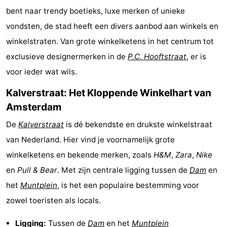
bent naar trendy boetieks, luxe merken of unieke
breakfasts)
Hotels
vondsten, de stad heeft een divers aanbod aan winkels en
Vakantiehuizen
winkelstraten. Van grote winkelketens in het centrum tot
exclusieve designermerken in de
P.C. Hooftstraat
, er is
-
voor ieder wat wils.
Het
-
Kalverstraat: Het Kloppende Winkelhart van
Amsterdamse
Spaarnwoude
Last
Amsterdam
De
Kalverstraat
is dé bekendste en drukste winkelstraat
Bos
minutes
Musea
van Nederland. Hier vind je voornamelijk grote
Attracties
winkelketens en bekende merken, zoals
H&M
,
Zara
,
Nike
en
Pull & Bear
. Met zijn centrale ligging tussen de
Dam
en
Zien
het
Muntplein
, is het een populaire bestemming voor
&
Bezienswaardigheden
zowel toeristen als locals.
doen
-
Ligging:
Tussen de
Dam
en het
Muntplein