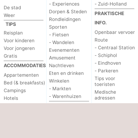
- Experiences
- Zuid-Holland
De stad
Dorpen & Steden
PRAKTISCHE
Weer
Rondleidingen
INFO.
TIPS
Sporten
Openbaar vervoer
Reisplan
- Fietsen
Route
Voor kinderen
- Wandelen
- Centraal Station
Voor jongeren
Evenementen
- Schiphol
Gratis
Amusement
- Eindhoven
ACCOMMODATIES
Nachtleven
- Parkeren
Eten en drinken
Appartementen
Tips voor
Winkelen
Bed (& breakfasts)
toeristen
- Markten
Campings
Medische
- Warenhuizen
adressen
Hotels
Forum
Vakantiehuizen
UITGELICHT...
Reisboekenwinkel
- Het
Grachtengordel
Amsterdamse Bos
OVERIGE
Coffeeshops
- Spaarnwoude
Homohoofdstad
Over ons
Last minutes