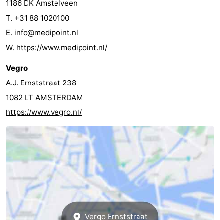
1186 DK Amstelveen
Coffeeshops
T. +31 88 1020100
E. info@medipoint.nl
Homohoofdstad
W.
https://www.medipoint.nl/
Rosse
Vegro
buurt
Geschiedenis
A.J. Ernststraat 238
1082 LT AMSTERDAM
Diamantstad
https://www.vegro.nl/
Pleinen
in
Parken
het
en
Stadsdelen
centrum
tuinen
Omgeving
-
Vergo Ernststraat