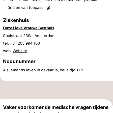
Musea
-
(indien van toepassing)
Monumenten
-
Ziekenhuis
Onze Lieve Vrouwe Gasthuis
Kerken
-
Spuistraat 239a, Amsterdam
Uitkijkpunten
Attracties
tel. +31 205 994 100
web.
Website
-
Noodnummer
Rondvaarten
-
Als iemands leven in gevaar is, bel altijd 112!
Experiences
Dorpen
&
Rondleidingen
Steden
Sporten
Vaker voorkomende medische vragen tijdens
-