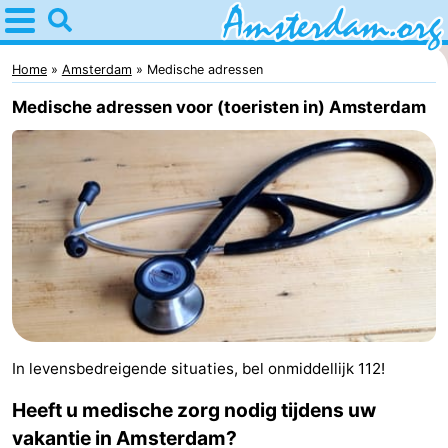
Home
Amsterdam
Home
Amsterdam
Medische adressen
Medische adressen voor (toeristen in) Amsterdam
Reisplan
Voor
kinderen
Voor
jongeren
Gratis
Overnachten
Appartementen
In levensbedreigende situaties, bel onmiddellijk 112!
Bed
Heeft u medische zorg nodig tijdens uw
(&
Campings
vakantie in Amsterdam?