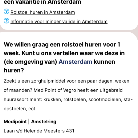
een vakantie in Amsterdam
Fietsen
-
Rolstoel huren in Amsterdam
Informatie voor minder valide in Amsterdam
Wandelen
Amusement
Nachtleven
We willen graag een rolstoel huren voor 1
Eten
week. Kunt u ons vertellen waar we deze in
(de omgeving van)
Amsterdam
kunnen
en
Winkelen
huren?
drinken
-
Zoekt u een zorghulpmiddel voor een paar dagen, weken
of maanden? MediPoint of Vegro heeft een uitgebreid
Markten
-
huurassortiment: krukken, rolstoelen, scootmobielen, sta-
Warenhuizen
Evenementen
opstoelen, ect.
Uitgelicht
Medipoint | Amstelring
Laan v/d Helende Meesters 431
Grachtengordel