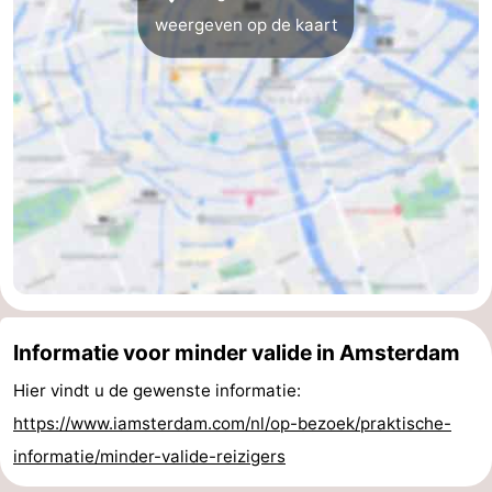
weergeven op de kaart
Noord-
-
Holland
Zuid-
Praktisch
Holland
Forum
Reisboekenwinkel
Openbaar
vervoer
Route
Centraal
Informatie voor minder valide in Amsterdam
Station
Schiphol
Hier vindt u de gewenste informatie:
https://www.iamsterdam.com/nl/op-bezoek/praktische-
Eindhoven
informatie/minder-valide-reizigers
-