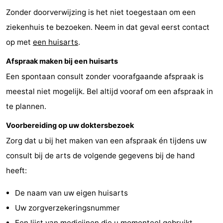
Zonder doorverwijzing is het niet toegestaan om een
breakfasts)
Hotels
ziekenhuis te bezoeken. Neem in dat geval eerst contact
Vakantiehuizen
op met
een huisarts
.
-
Afspraak maken bij een huisarts
Een spontaan consult zonder voorafgaande afspraak is
Het
-
meestal niet mogelijk. Bel altijd vooraf om een afspraak in
Amsterdamse
Spaarnwoude
Last
te plannen.
Bos
minutes
Musea
Voorbereiding op uw doktersbezoek
Zorg dat u bij het maken van een afspraak én tijdens uw
Attracties
consult bij de arts de volgende gegevens bij de hand
Zien
heeft:
&
Bezienswaardigheden
De naam van uw eigen huisarts
Uw zorgverzekeringsnummer
doen
-
Een lijst van medicijnen die u momenteel gebruikt