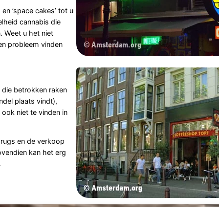
en ’space cakes’ tot u
elheid cannabis die
. Weet u het niet
een probleem vinden
die betrokken raken
del plaats vindt),
ook niet te vinden in
drugs en de verkoop
Bovendien kan het erg
.