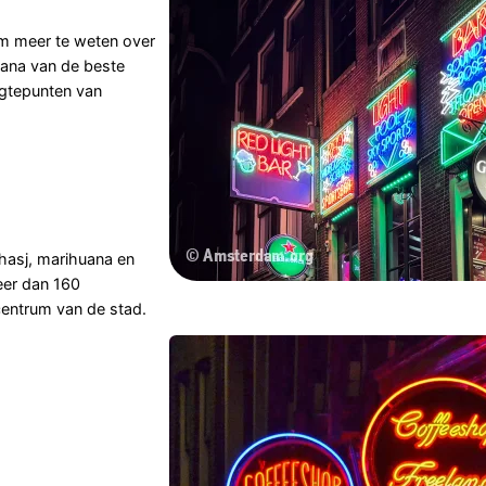
om meer te weten over
uana van de beste
ogtepunten van
 hasj, marihuana en
eer dan 160
centrum van de stad.