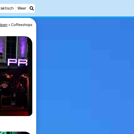
raktisch
Weer
 doen
Coffeeshops