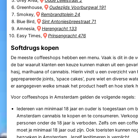
Grey Area,
Oude Leliestraat 2
Greenhouse,
Oudezijds Voorburgwal 191
Smokey,
Rembrandtplein 24
Blue Bird,
Sint Antoniesbreestraat 71
Amnesia,
Herengracht 133
Easy Times,
Prinsengracht 476
Softdrugs kopen
De meeste coffeeshops hebben een menu. Vaak is dit in de 
de bar waaruit klanten een keuze kunnen maken uit een gevar
hasj, marihuana of cannabis. Hierin vindt u een overzicht van
geprepareerde joints, ’space cakes’, pure wiet en diverse wate
er aangegeven welke smaak het product heeft en hoe sterk he
Voor coffeeshops in Amsterdam gelden de volgende regels:
Iedereen van minimaal 18 jaar en ouder is toegestaan om b
Amsterdam cannabis te kopen en te consumeren. Verkoop
personen onder de 18 jaar is verboden. Zelfs om een coff
moet je minimaal 18 jaar oud zijn. Ook toeristen kunnen n
bezoeken in Amsterdam. Jezelf legitimeren is verplicht.