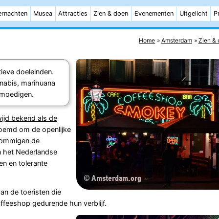
rnachten
Musea
Attracties
Zien & doen
Evenementen
Uitgelicht
P
Home
Amsterdam
Zien &
ieve doeleinden.
nnabis, marihuana
 moedigen.
ijd bekend als de
roemd om de openlijke
 sommigen de
an het Nederlandse
en en tolerante
n de toeristen die
feeshop gedurende hun verblijf.