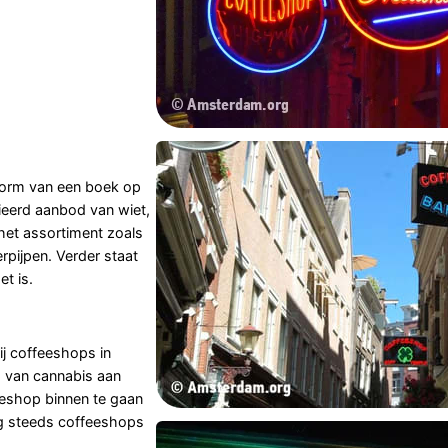
vorm van een boek op
ieerd aanbod van wiet,
 het assortiment zoals
rpijpen. Verder staat
t is.
ij coffeeshops in
 van cannabis aan
eeshop binnen te gaan
og steeds coffeeshops