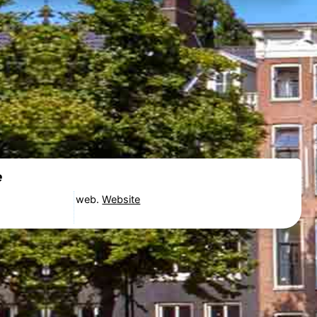
e
web.
Website
m