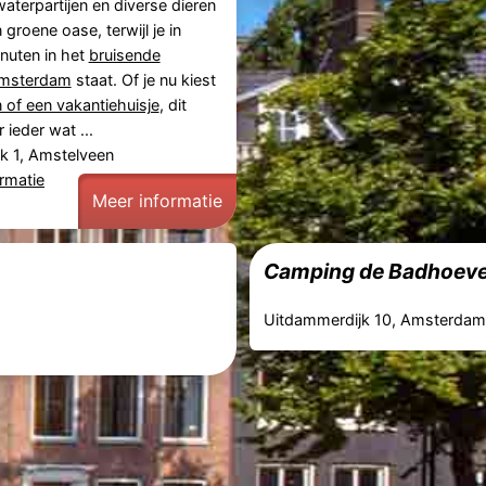
terpartijen en diverse dieren
en groene oase, terwijl je in
nuten in het
bruisende
Amsterdam
staat. Of je nu kiest
of een vakantiehuisje
, dit
 ieder wat ...
jk 1, Amstelveen
rmatie
Meer informatie
Camping de Badhoev
Uitdammerdijk 10, Amsterda