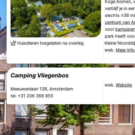
hoge bomen, wa
verblijf je in e
slechts ±38 mi
centrum van 
voor
kamperen 
park heeft voor
Huisdieren toegelaten na overleg.
Kleine Noorddi
web.
Meer info
Camping Vliegenbos
web.
Website
Meeuwenlaan 138, Amsterdam
tel. +31 206 368 855