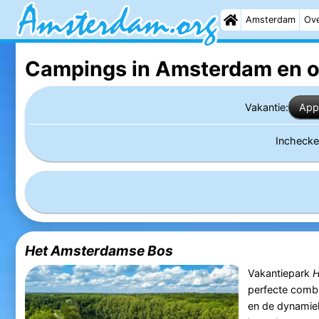
Amsterdam
Ove
Campings in Amsterdam
en 
Vakantie:
App
Incheck
Het Amsterdamse Bos
Vakantiepark
H
perfecte combi
en de dynamie