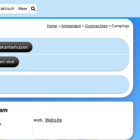
raktisch
Weer
Home
Amsterdam
Overnachten
Campings
akantiehuizen
en vind
dam
web.
Website
m