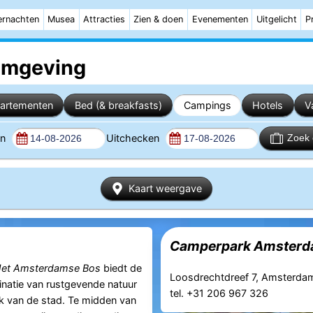
rnachten
Musea
Attracties
Zien & doen
Evenementen
Uitgelicht
P
omgeving
artementen
Bed (& breakfasts)
Campings
Hotels
V
en
Uitchecken
Zoek 
Kaart weergave
Camperpark Amster
et
Amsterdamse Bos
biedt de
Loosdrechtdreef 7, Amsterda
natie van rustgevende natuur
tel. +31 206 967 326
k van de stad. Te midden van