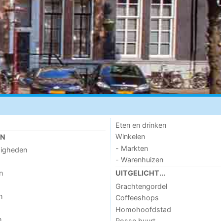
Eten en drinken
Winkelen
EN
- Markten
digheden
- Warenhuizen
n
UITGELICHT...
Grachtengordel
n
Coffeeshops
Homohoofdstad
n
Rosse buurt