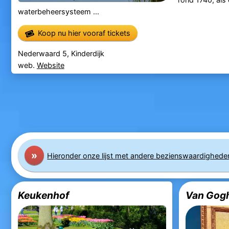
waterbeheersysteem ...
Koop nu hier vooraf tickets
Nederwaard 5, Kinderdijk
web.
Website
»
Hier
onder
onze lijst met andere bezienswaardighede
Keukenhof
Van Gog