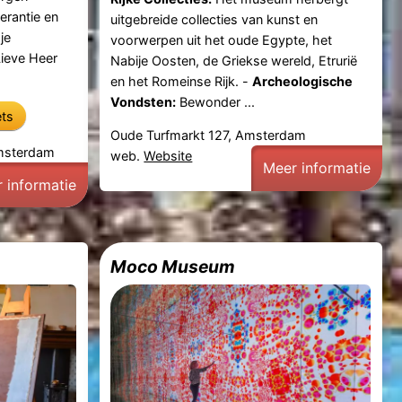
erantie en
uitgebreide collecties van kunst en
je
voorwerpen uit het oude Egypte, het
ieve Heer
Nabije Oosten, de Griekse wereld, Etrurië
en het Romeinse Rijk. -
Archeologische
Vondsten:
Bewonder ...
ets
Oude Turfmarkt 127, Amsterdam
Amsterdam
web.
Website
Meer informatie
 informatie
Moco Museum