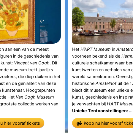
on aan een van de meest
Het
H’ART Museum
in
Amster
 figuren in de geschiedenis van
voorheen bekend als de
Herm
 kunst:
Vincent van Gogh
. Dit
culturele schatkamer waar b
mde museum trekt jaarlijks
kunstwerken en verhalen van o
zoekers, die diep duiken in het
wereld samenkomen. Gevestig
st en de genialiteit van deze
historische
Amstelhof
uit de 1
ke kunstenaar. Hoogtepunten
biedt dit museum een unieke e
ctie Het
Van Gogh Museum
kunst, geschiedenis en inspira
grootste collectie werken van
je verwachten bij
H’ART Muse
Unieke Tentoonstellingen: ...
u hier vooraf tickets
Koop nu hier vooraf tick