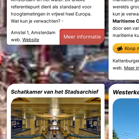
referentiepunt dient als standaard voor
werelds groo
hoogtemetingen in vrijwel heel Europa.
kun je verw
Wat kun je verwachten? -
Maritieme C
door een van
Amstel 1, Amsterdam
maritieme ku
Meer informatie
web.
Website
Koop n
Kattenburge
web.
Meer i
Schatkamer van het Stadsarchief
Westerk