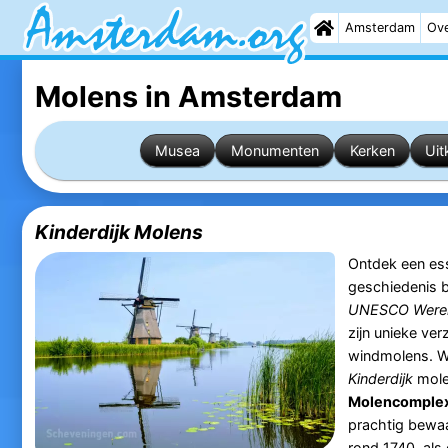
Amsterdam
Ove
Molens in Amsterdam
Musea
Monumenten
Kerken
Uit
Kinderdijk Molens
Ontdek een ess
geschiedenis b
UNESCO Wereld
zijn unieke ve
windmolens. Wa
Kinderdijk
mole
Molencomplex
prachtig bewa
rond 1740, als