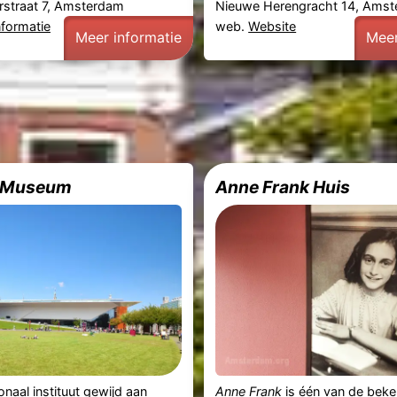
rstraat 7, Amsterdam
Nieuwe Herengracht 14, Ams
nformatie
web.
Website
Meer informatie
Meer
k Museum
Anne Frank Huis
onaal instituut gewijd aan
Anne Frank
is één van de bek