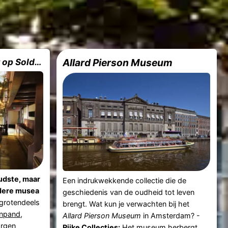
Museum Ons Lieve Heer op Solder
Allard Pierson Museum
udste, maar
Een indrukwekkende collectie die de
ndere musea
geschiedenis van de oudheid tot leven
 grotendeels
brengt. Wat kun je verwachten bij het
enpand
,
Allard Pierson Museum
in Amsterdam? -
orgen
Rijke Collecties:
Het museum herbergt