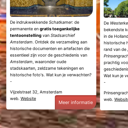
De indrukwekkende
Schatkamer
: de
De
Westerke
permanente en
gratis toegankelijke
bekendste k
tentoonstelling
van
Stadsarchief
in de Hollan
Amsterdam
. Ontdek de verzameling aan
historische
historische documenten en artefacten die
rand van de
essentieel zijn voor de geschiedenis van
Prinsengrac
Amsterdam
, waaronder oude
prachtig voo
stadskaarten, zeldzame tekeningen en
geschiedenis
historische foto's. Wat kun je verwachten?
Wat kun je v
-
-
Vijzelstraat 32, Amsterdam
Prinsengrac
web.
Website
web.
Websit
Meer informatie