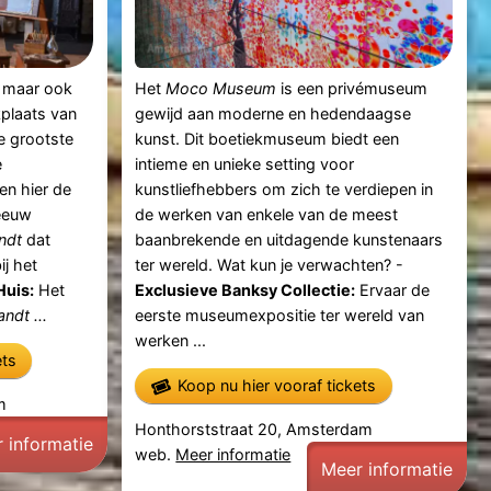
, maar ook
Het
Moco Museum
is een privémuseum
plaats van
gewijd aan moderne en hedendaagse
e grootste
kunst. Dit boetiekmuseum biedt een
e
intieme en unieke setting voor
en hier de
kunstliefhebbers om zich te verdiepen in
 eeuw
de werken van enkele van de meest
ndt
dat
baanbrekende en uitdagende kunstenaars
ij het
ter wereld. Wat kun je verwachten? -
Huis:
Het
Exclusieve Banksy Collectie:
Ervaar de
ndt ...
eerste museumexpositie ter wereld van
werken ...
ets
Koop nu hier vooraf tickets
m
Honthorststraat 20, Amsterdam
 informatie
web.
Meer informatie
Meer informatie