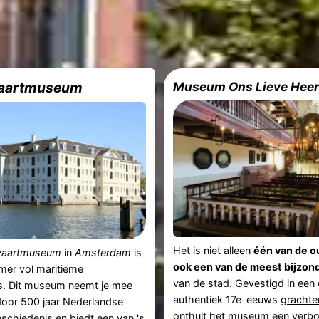
aartmuseum
Het is niet alleen
één van de o
vaartmuseum
in
Amsterdam
is
ook een van de meest bijzo
mer vol maritieme
van de stad. Gevestigd in een
s. Dit museum neemt je mee
authentiek 17e-eeuws
gracht
door 500 jaar Nederlandse
onthult het museum een verb
schiedenis en biedt een van 's