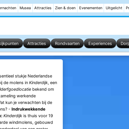
rnachten
Musea
Attracties
Zien & doen
Evenementen
Uitgelicht
P
kijkpunten
Attracties
Rondvaarten
Experiences
Dor
entieel stukje Nederlandse
ij de molens in
Kinderdijk
, een
erfgoedlocatie
bekend om
rzameling werkende
t kun je verwachten bij de
ns? -
Indrukwekkende
:
Kinderdijk
is thuis voor 19
arde windmolens, gebouwd
 onderdeel van een groter