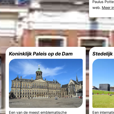
Paulus Potte
web.
Meer i
Koninklijk Paleis op de Dam
Stedelij
Een van de meest emblematische
Een internati