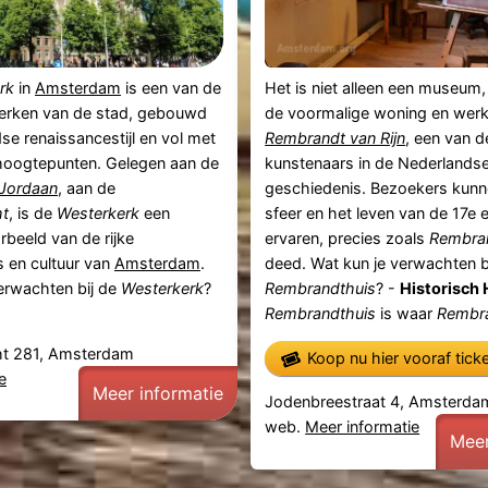
rk
in
Amsterdam
is een van de
Het is niet alleen een museum
erken van de stad, gebouwd
de voormalige woning en werk
dse renaissancestijl en vol met
Rembrandt van Rijn
, een van d
 hoogtepunten. Gelegen aan de
kunstenaars in de Nederlands
Jordaan
, aan de
geschiedenis. Bezoekers kunn
ht
, is de
Westerkerk
een
sfeer en het leven van de 17e
rbeeld van de rijke
ervaren, precies zoals
Rembra
 en cultuur van
Amsterdam
.
deed. Wat kun je verwachten b
erwachten bij de
Westerkerk
?
Rembrandthuis
? -
Historisch 
Rembrandthuis
is waar
Rembra
ht 281, Amsterdam
Koop nu hier vooraf tick
e
Meer informatie
Jodenbreestraat 4, Amsterda
web.
Meer informatie
Meer