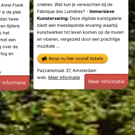
creëren. Wat kun je verwachten bij de
t
Anne Frank
Fabrique des Lumières? -
Immersieve
3
is de plek
Kunstervaring:
Deze digitale kunstgalerie
 dan twee
biedt een meeslepende ervaring waarbij
en tijdens
kunstwerken tot leven komen op de muren
s het
en vloeren, vergezeld door een prachtige
met een
muzikale ...
g over de
rlog en
Koop nu hier vooraf tickets
Pazzanistraat 37, Amsterdam
m
web.
Meer informatie
Meer informatie
 informatie