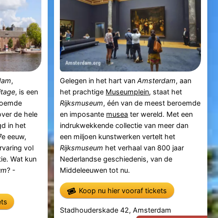
dam
,
Gelegen in het hart van
Amsterdam
, aan
itage
, is een
het prachtige
Museumplein
, staat het
eroemde
Rijksmuseum
, één van de meest beroemde
ver de hele
en imposante
musea
ter wereld. Met een
d in het
indrukwekkende collectie van meer dan
7e eeuw,
een miljoen kunstwerken vertelt het
rvaring vol
Rijksmuseum
het verhaal van 800 jaar
tie. Wat kun
Nederlandse geschiedenis, van de
um
? -
Middeleeuwen tot nu.
Koop nu hier vooraf tickets
ets
Stadhouderskade 42, Amsterdam