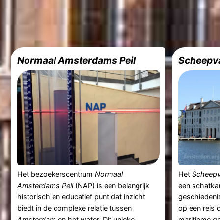
Normaal Amsterdams Peil
Scheepv
Het bezoekerscentrum
Normaal
Het
Scheep
Amsterdams
Peil
(NAP) is een belangrijk
een schatka
historisch en educatief punt dat inzicht
geschiedeni
biedt in de complexe relatie tussen
op een reis 
Amsterdam
en het water. Dit unieke
maritieme ge