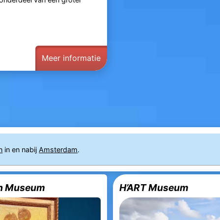
Meer informatie
n
in en nabij
Amsterdam
.
h Museum
H’ART Museum