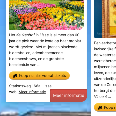
Het
Keukenhof
in
Lisse
is al meer dan 60
jaar dé plek waar de lente op haar mooist
Een eerbeto
wordt gevierd. Met miljoenen bloeiende
invloedrijke
bloembollen, adembenemende
de westerse
bloemenshows, en de grootste
wereldberoe
beeldentuin van ...
miljoenen be
leven, de kun
Koop nu hier vooraf tickets
uitzonderlij
van de Colle
Stationsweg 166a, Lisse
herbergt de 
web.
Meer informatie
Meer informatie
Vincent ...
Koop n