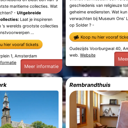
geschiedenis van religieuze tol
tste maritieme collecties. Wat
geheime erediensten. Wat kun 
achten? -
Uitgebreide
verwachten bij Museum Ons' L
ollecties:
Laat je inspireren
op Solder ? -
 's werelds grootste collecties
nstvoorwerpen ...
Koop nu hier vooraf tick
u hier vooraf tickets
Oudezijds Voorburgwal 40, 
web.
Website
rplein 1, Amsterdam
Meer
nformatie
Meer informatie
erk
Rembrandthuis