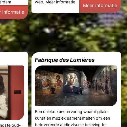
terdam
web.
Meer informatie
Meer informatie
 informatie
Fabrique des Lumières
Een unieke kunstervaring waar digitale
kunst en muziek samensmelten om een
betoverende audiovisuele beleving te
endste oud-