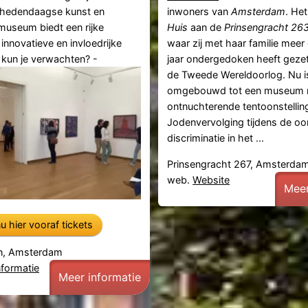
hedendaagse kunst en
inwoners van
Amsterdam
. He
museum biedt een rijke
Huis
aan de
Prinsengracht 26
 innovatieve en invloedrijke
waar zij met haar familie meer
 kun je verwachten? -
jaar ondergedoken heeft gezet
de Tweede Wereldoorlog. Nu i
omgebouwd tot een museum 
ontnuchterende tentoonstellin
Jodenvervolging tijdens de oo
discriminatie in het ...
Prinsengracht 267, Amsterda
web.
Website
Meer
u hier vooraf tickets
n, Amsterdam
nformatie
Meer informatie