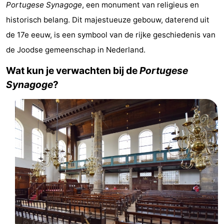
Portugese Synagoge
, een monument van religieus en
breakfasts)
Hotels
historisch belang. Dit majestueuze gebouw, daterend uit
de 17e eeuw, is een symbool van de rijke geschiedenis van
Vakantiehuizen
de Joodse gemeenschap in Nederland.
-
Wat kun je verwachten bij de
Portugese
Het
-
Synagoge
?
Amsterdamse
Spaarnwoude
Last
Bos
minutes
Musea
Attracties
Zien
&
Bezienswaardigheden
doen
-