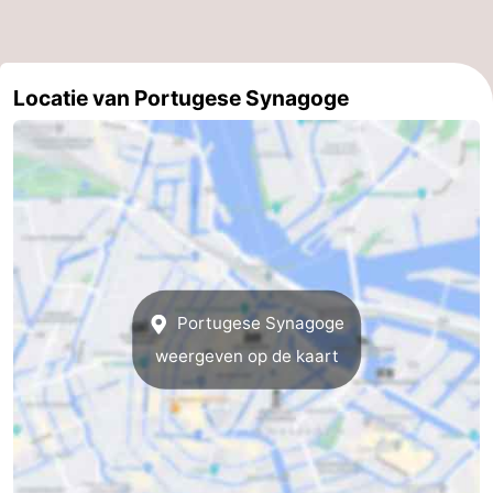
Parkeren
Tips
voor
Medische
Locatie van Portugese Synagoge
toeristen
adressen
Weer
Contact
Portugese Synagoge
weergeven op de kaart