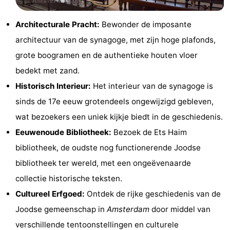
Musea
-
Architecturale Pracht:
Bewonder de imposante
Monumenten
-
architectuur van de synagoge, met zijn hoge plafonds,
grote boogramen en de authentieke houten vloer
Kerken
-
bedekt met zand.
Uitkijkpunten
Attracties
Historisch Interieur:
Het interieur van de synagoge is
sinds de 17e eeuw grotendeels ongewijzigd gebleven,
-
wat bezoekers een uniek kijkje biedt in de geschiedenis.
Rondvaarten
-
Eeuwenoude Bibliotheek:
Bezoek de Ets Haim
bibliotheek, de oudste nog functionerende Joodse
Experiences
Dorpen
bibliotheek ter wereld, met een ongeëvenaarde
&
Rondleidingen
collectie historische teksten.
Cultureel Erfgoed:
Ontdek de rijke geschiedenis van de
Steden
Sporten
Joodse gemeenschap in
Amsterdam
door middel van
-
verschillende tentoonstellingen en culturele