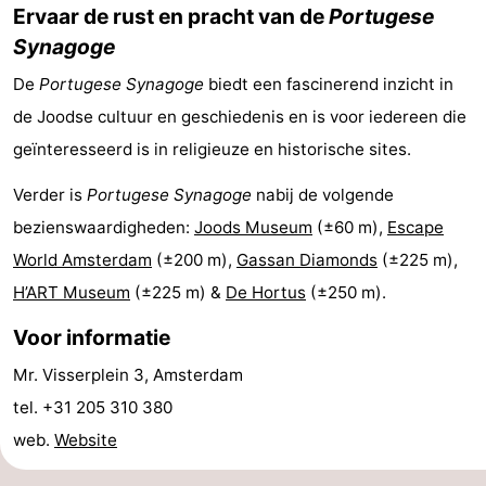
Ervaar de rust en pracht van de
Portugese
Noord-
-
Synagoge
De
Holland
Zuid-
Praktisch
Portugese Synagoge
biedt een fascinerend inzicht in
de Joodse cultuur en geschiedenis en is voor iedereen die
Holland
Forum
geïnteresseerd is in religieuze en historische sites.
Reisboekenwinkel
Verder is
Portugese Synagoge
nabij de volgende
bezienswaardigheden:
Joods Museum
(±60 m),
Escape
Openbaar
World Amsterdam
(±200 m),
Gassan Diamonds
(±225 m),
vervoer
Route
H’ART Museum
(±225 m) &
De Hortus
(±250 m).
Centraal
Voor informatie
Mr. Visserplein 3, Amsterdam
Station
Schiphol
tel. +31 205 310 380
Eindhoven
web.
Website
-