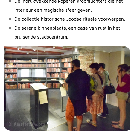
De indrukwekkende koperen kroonluchters die het
Coffeeshops
interieur een magische sfeer geven.
De collectie historische Joodse rituele voorwerpen.
Homohoofdstad
De serene binnenplaats, een oase van rust in het
Rosse
bruisende stadscentrum.
buurt
Geschiedenis
Diamantstad
Pleinen
in
Parken
het
en
Stadsdelen
centrum
tuinen
Omgeving
-