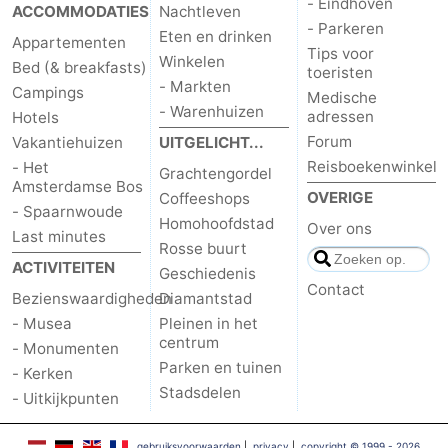
- Eindhoven
ACCOMMODATIES
Nachtleven
- Parkeren
Eten en drinken
Appartementen
Tips voor
Winkelen
Bed (& breakfasts)
toeristen
- Markten
Campings
Medische
- Warenhuizen
adressen
Hotels
Forum
Vakantiehuizen
UITGELICHT...
Reisboekenwinkel
- Het
Grachtengordel
Amsterdamse Bos
OVERIGE
Coffeeshops
- Spaarnwoude
Homohoofdstad
Over ons
Last minutes
Rosse buurt
ACTIVITEITEN
Geschiedenis
Contact
Bezienswaardigheden
Diamantstad
- Musea
Pleinen in het
centrum
- Monumenten
Parken en tuinen
- Kerken
Stadsdelen
- Uitkijkpunten
gebruiksvoorwaarden
|
privacy
|
copyright © 1999 - 2026