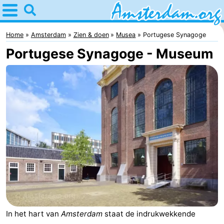
Home
Amsterdam
Home
Amsterdam
Zien & doen
Musea
Portugese Synagoge
Portugese Synagoge - Museum
Reisplan
Voor
kinderen
Voor
jongeren
Gratis
Overnachten
Appartementen
Bed
In het hart van
Amsterdam
staat de indrukwekkende
(&
Campings