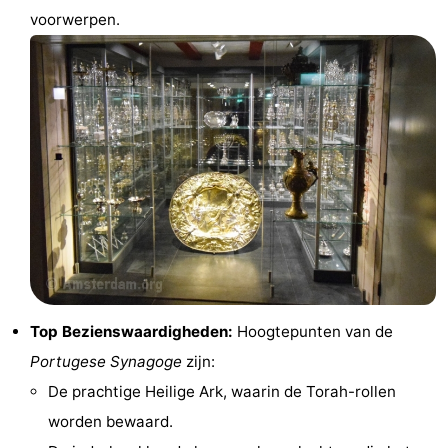
voorwerpen.
Fietsen
-
Wandelen
Amusement
Nachtleven
Eten
en
Winkelen
drinken
-
Markten
-
Top Bezienswaardigheden:
Hoogtepunten van de
Warenhuizen
Evenementen
Portugese Synagoge
zijn:
Uitgelicht
De prachtige Heilige Ark, waarin de Torah-rollen
worden bewaard.
Grachtengordel