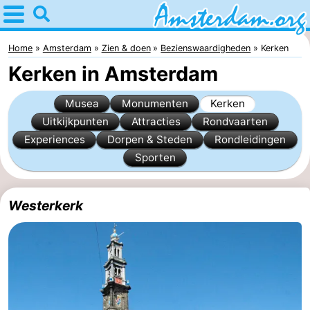
Home
Amsterdam
Home
Amsterdam
Zien & doen
Bezienswaardigheden
Kerken
Kerken in Amsterdam
Reisplan
Musea
Monumenten
Kerken
Voor
Uitkijkpunten
Attracties
Rondvaarten
Experiences
Dorpen & Steden
Rondleidingen
kinderen
Voor
Sporten
jongeren
Gratis
Overnachten
Westerkerk
Appartementen
Bed
(&
Campings