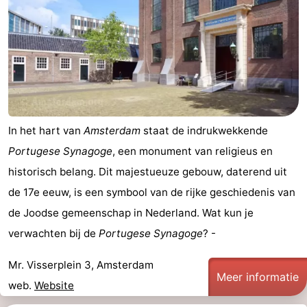
Coffeeshops
Homohoofdstad
Rosse
buurt
Geschiedenis
In het hart van
Amsterdam
staat de indrukwekkende
Diamantstad
Portugese Synagoge
, een monument van religieus en
historisch belang. Dit majestueuze gebouw, daterend uit
Pleinen
de 17e eeuw, is een symbool van de rijke geschiedenis van
in
Parken
de Joodse gemeenschap in Nederland. Wat kun je
verwachten bij de
Portugese Synagoge
? -
het
en
Stadsdelen
Mr. Visserplein 3, Amsterdam
centrum
tuinen
Omgeving
Meer informatie
web.
Website
-