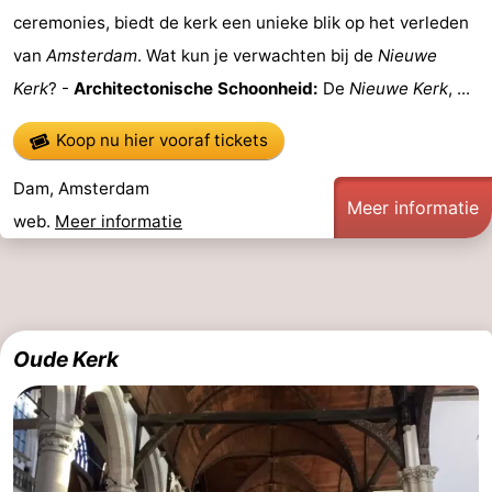
ceremonies, biedt de kerk een unieke blik op het verleden
Parkeren
Tips
van
Amsterdam
. Wat kun je verwachten bij de
Nieuwe
voor
Medische
Kerk
? -
Architectonische Schoonheid:
De
Nieuwe Kerk
, ...
toeristen
adressen
Weer
Koop nu hier vooraf tickets
Contact
Dam, Amsterdam
Meer informatie
web.
Meer informatie
Oude Kerk