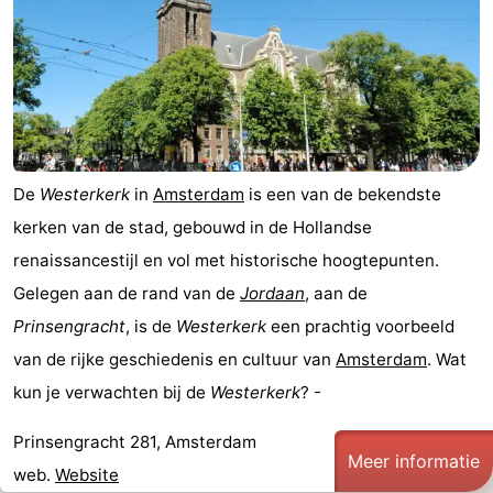
breakfasts)
Hotels
Vakantiehuizen
-
Het
-
De
Westerkerk
in
Amsterdam
is een van de bekendste
Amsterdamse
Spaarnwoude
Last
kerken van de stad, gebouwd in de Hollandse
renaissancestijl en vol met historische hoogtepunten.
Bos
minutes
Musea
Gelegen aan de rand van de
Jordaan
, aan de
Attracties
Prinsengracht
, is de
Westerkerk
een prachtig voorbeeld
van de rijke geschiedenis en cultuur van
Amsterdam
. Wat
Zien
kun je verwachten bij de
Westerkerk
? -
&
Bezienswaardigheden
Prinsengracht 281, Amsterdam
Meer informatie
doen
-
web.
Website