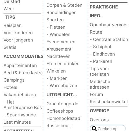
De stad
Dorpen & Steden
PRAKTISCHE
Weer
Rondleidingen
INFO.
TIPS
Sporten
Openbaar vervoer
Reisplan
- Fietsen
Route
Voor kinderen
- Wandelen
- Centraal Station
Voor jongeren
Evenementen
- Schiphol
Gratis
Amusement
- Eindhoven
ACCOMMODATIES
Nachtleven
- Parkeren
Eten en drinken
Appartementen
Tips voor
Winkelen
Bed (& breakfasts)
toeristen
- Markten
Campings
Medische
- Warenhuizen
adressen
Hotels
Forum
Vakantiehuizen
UITGELICHT...
Reisboekenwinkel
- Het
Grachtengordel
Amsterdamse Bos
OVERIGE
Coffeeshops
- Spaarnwoude
Homohoofdstad
Over ons
Last minutes
Rosse buurt