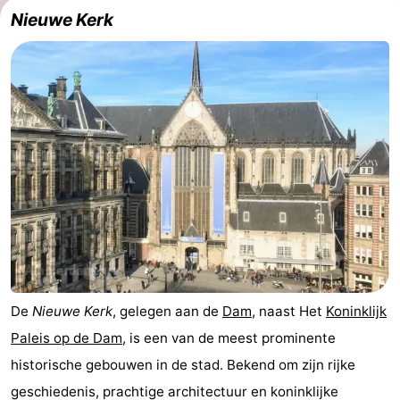
Nieuwe Kerk
Noord-
-
Holland
Zuid-
Praktisch
Holland
Forum
Reisboekenwinkel
Openbaar
vervoer
Route
Centraal
Station
Schiphol
De
Nieuwe Kerk
, gelegen aan de
Dam
, naast Het
Koninklijk
Paleis op de Dam
, is een van de meest prominente
Eindhoven
historische gebouwen in de stad. Bekend om zijn rijke
-
geschiedenis, prachtige architectuur en koninklijke