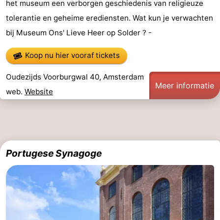
het museum een verborgen geschiedenis van religieuze
Fietsen
-
tolerantie en geheime erediensten. Wat kun je verwachten
bij Museum Ons' Lieve Heer op Solder ? -
Wandelen
Amusement
Koop nu hier vooraf tickets
Nachtleven
Oudezijds Voorburgwal 40, Amsterdam
Eten
Meer informatie
web.
Website
en
Winkelen
drinken
-
Markten
-
Portugese Synagoge
Warenhuizen
Evenementen
Uitgelicht
Grachtengordel