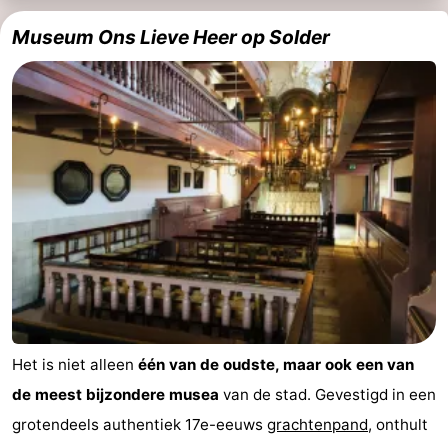
Musea
-
Museum Ons Lieve Heer op Solder
Monumenten
-
Kerken
-
Uitkijkpunten
Attracties
-
Rondvaarten
-
Experiences
Dorpen
&
Rondleidingen
Het is niet alleen
één van de oudste, maar ook een van
Steden
Sporten
de meest bijzondere musea
van de stad. Gevestigd in een
grotendeels authentiek 17e-eeuws
grachtenpand
, onthult
-