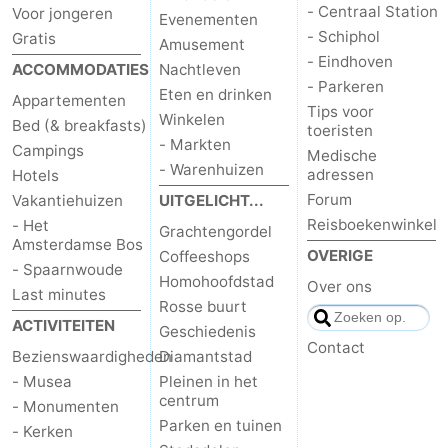
- Centraal Station
Voor jongeren
Evenementen
- Schiphol
Gratis
Amusement
- Eindhoven
ACCOMMODATIES
Nachtleven
- Parkeren
Eten en drinken
Appartementen
Tips voor
Winkelen
Bed (& breakfasts)
toeristen
- Markten
Campings
Medische
- Warenhuizen
adressen
Hotels
Forum
Vakantiehuizen
UITGELICHT...
Reisboekenwinkel
- Het
Grachtengordel
Amsterdamse Bos
OVERIGE
Coffeeshops
- Spaarnwoude
Homohoofdstad
Over ons
Last minutes
Rosse buurt
ACTIVITEITEN
Geschiedenis
Contact
Bezienswaardigheden
Diamantstad
- Musea
Pleinen in het
centrum
- Monumenten
Parken en tuinen
- Kerken