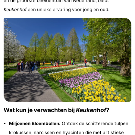
en de grootste beeldentuin van Nederland, biedt
Musea
-
Keukenhof
een unieke ervaring voor jong en oud.
Monumenten
-
Kerken
-
Uitkijkpunten
Attracties
-
Rondvaarten
-
Experiences
Dorpen
&
Rondleidingen
Wat kun je verwachten bij
Keukenhof
?
Steden
Sporten
Miljoenen Bloembollen:
Ontdek de schitterende tulpen,
-
krokussen, narcissen en hyacinten die met artistieke