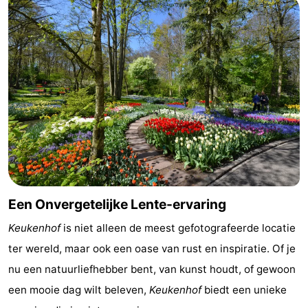
Parkeren
Tips
voor
Medische
toeristen
adressen
Weer
Contact
Een Onvergetelijke Lente-ervaring
Keukenhof
is niet alleen de meest gefotografeerde locatie
ter wereld, maar ook een oase van rust en inspiratie. Of je
nu een natuurliefhebber bent, van kunst houdt, of gewoon
een mooie dag wilt beleven,
Keukenhof
biedt een unieke