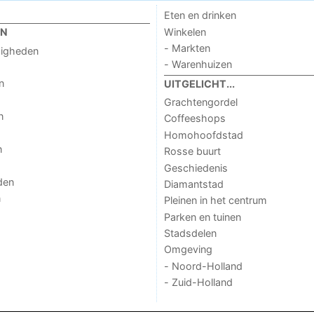
Eten en drinken
Winkelen
EN
- Markten
digheden
- Warenhuizen
n
UITGELICHT...
Grachtengordel
n
Coffeeshops
Homohoofdstad
n
Rosse buurt
Geschiedenis
den
Diamantstad
n
Pleinen in het centrum
Parken en tuinen
Stadsdelen
Omgeving
- Noord-Holland
- Zuid-Holland