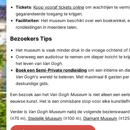
Tickets
:
Koop vooraf tickets online
om wachtrijen te vermi
gegarandeerde toegang te krijgen.
Faciliteiten
: Het museum beschikt over een boekwinkel, e
rondleidingen in meerdere talen.
Bezoekers Tips
Het museum is vaak minder druk in de vroege ochtend of 
Overweeg een audiotour te nemen om dieper inzicht te krij
het leven van
Van Gogh
.
Boek een Semi-Private rondleiding
om een intieme en di
Van Gogh
's wereld te beleven. Met maximaal 8 gasten per 
deskundige gids.
Een bezoek aan het
Van Gogh Museum
is niet alleen een ee
eeuwse kunst. Het is een onmisbare stop voor elke kunstlief
Verder is
Van Gogh Museum
nabij de volgende bezienswaar
(±70 m),
Stedelijk Museum
(±100 m),
Diamant Museum
(±125