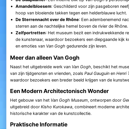
Amandelbloesem
: Geschilderd voor zijn pasgeboren neef
hoop van bloeiende takken tegen een helderblauwe lucht.
De Sterrennacht over de Rhône
: Een adembenemend nach
sterren aan de nachtelijke hemel boven de rivier de Rhône.
Zelfportretten
: Het museum bezit een indrukwekkende ree
de kunstenaar, waardoor bezoekers een diepgaande kijk kr
en emoties van
Van Gogh
gedurende zijn leven.
Meer dan alleen Van Gogh
Naast het uitgebreide werk van
Van Gogh
, beschikt het mus
van zijn tijdgenoten en vrienden, zoals
Paul Gauguin
en
Henri 
waardoor bezoekers een breder beeld krijgen van de kunstwe
Een Modern Architectonisch Wonder
Het gebouw van het
Van Gogh Museum
, ontworpen door
Ger
uitgebreid door
Kisho Kurokawa
, combineert moderne archite
historische karakter van de kunstcollectie.
Praktische Informatie