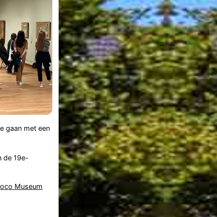
 te gaan met een
n de 19e-
oco Museum