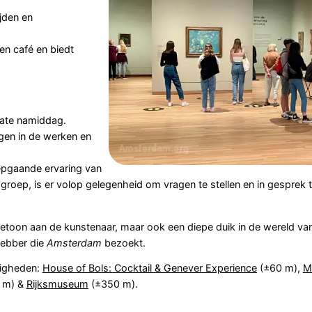
jden en
en café en biedt
late namiddag.
gen in de werken en
epgaande ervaring van
groep, is er volop gelegenheid om vragen te stellen en in gesprek
rbetoon aan de kunstenaar, maar ook een diepe duik in de wereld va
hebber die
Amsterdam
bezoekt.
digheden:
House of Bols: Cocktail & Genever Experience
(±60 m),
M
 m) &
Rijksmuseum
(±350 m).