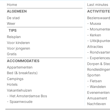
Home
Last minutes
ALGEMEEN
ACTIVITEIT
De stad
Bezienswaar
Weer
- Musea
- Monumente
TIPS
- Kerken
Reisplan
- Uitkijkpunte
Voor kinderen
Attracties
Voor jongeren
- Rondvaarte
Gratis
- Experiences
ACCOMMODATIES
Dorpen & Ste
Appartementen
Rondleidinge
Bed (& breakfasts)
Sporten
Campings
- Fietsen
Hotels
- Wandelen
Vakantiehuizen
Evenementen
- Het Amsterdamse Bos
Amusement
- Spaarnwoude
Nachtleven