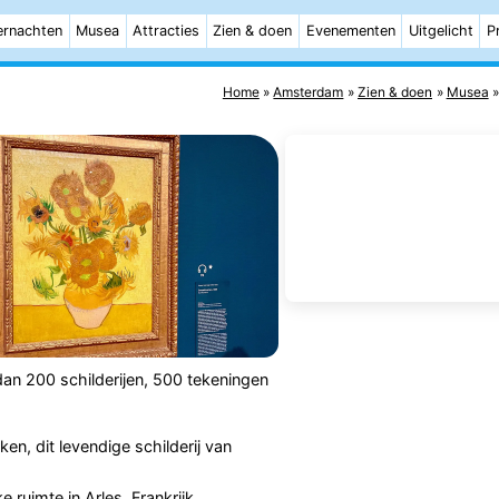
rnachten
Musea
Attracties
Zien & doen
Evenementen
Uitgelicht
P
Home
Amsterdam
Zien & doen
Musea
an 200 schilderijen, 500 tekeningen
en, dit levendige schilderij van
ke ruimte in Arles, Frankrijk.