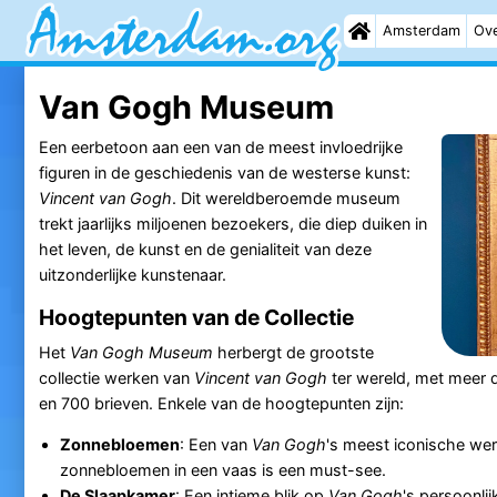
Amsterdam
Ove
Van Gogh Museum
Een eerbetoon aan een van de meest invloedrijke
figuren in de geschiedenis van de westerse kunst:
Vincent van Gogh
. Dit wereldberoemde museum
trekt jaarlijks miljoenen bezoekers, die diep duiken in
het leven, de kunst en de genialiteit van deze
uitzonderlijke kunstenaar.
Hoogtepunten van de Collectie
Het
Van Gogh Museum
herbergt de grootste
collectie werken van
Vincent van Gogh
ter wereld, met meer d
en 700 brieven. Enkele van de hoogtepunten zijn:
Zonnebloemen
: Een van
Van Gogh
's meest iconische werk
zonnebloemen in een vaas is een must-see.
De Slaapkamer
: Een intieme blik op
Van Gogh
's persoonlij