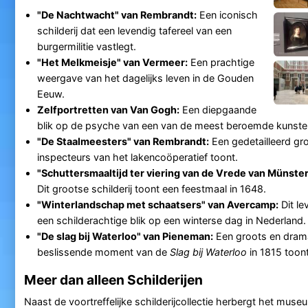
"De Nachtwacht" van Rembrandt:
Een iconisch
schilderij dat een levendig tafereel van een
burgermilitie vastlegt.
"Het Melkmeisje" van Vermeer:
Een prachtige
weergave van het dagelijks leven in de Gouden
Eeuw.
Zelfportretten van Van Gogh:
Een diepgaande
blik op de psyche van een van de meest beroemde kunste
"De Staalmeesters" van Rembrandt:
Een gedetailleerd gr
inspecteurs van het lakencoöperatief toont.
"Schuttersmaaltijd ter viering van de Vrede van Münster
Dit grootse schilderij toont een feestmaal in 1648.
"Winterlandschap met schaatsers" van Avercamp:
Dit le
een schilderachtige blik op een winterse dag in Nederland.
"De slag bij Waterloo" van Pieneman:
Een groots en drama
beslissende moment van de
Slag bij Waterloo
in 1815 toont
Meer dan alleen Schilderijen
Naast de voortreffelijke schilderijcollectie herbergt het mus