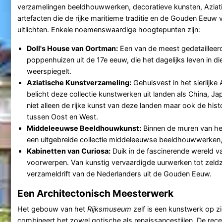
verzamelingen beeldhouwwerken, decoratieve kunsten, Aziati
artefacten die de rijke maritieme traditie en de Gouden Eeuw
uitlichten. Enkele noemenswaardige hoogtepunten zijn:
Doll's House van Oortman:
Een van de meest gedetailleer
poppenhuizen uit de 17e eeuw, die het dagelijks leven in di
weerspiegelt.
Aziatische Kunstverzameling:
Gehuisvest in het sierlijke 
belicht deze collectie kunstwerken uit landen als China, Ja
niet alleen de rijke kunst van deze landen maar ook de histo
tussen Oost en West.
Middeleeuwse Beeldhouwkunst:
Binnen de muren van h
een uitgebreide collectie middeleeuwse beeldhouwwerken
Kabinetten van Curiosa:
Duik in de fascinerende wereld 
voorwerpen. Van kunstig vervaardigde uurwerken tot zeld
verzameldrift van de Nederlanders uit de Gouden Eeuw.
Een Architectonisch Meesterwerk
Het gebouw van het
Rijksmuseum
zelf is een kunstwerk op 
combineert het zowel gotische als renaissancestijlen. De rece