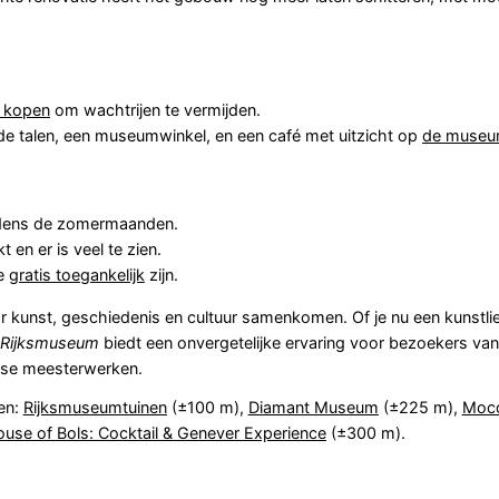
e kopen
om wachtrijen te vermijden.
nde talen, een museumwinkel, en een café met uitzicht op
de museu
ijdens de zomermaanden.
en er is veel te zien.
ie
gratis toegankelijk
zijn.
aar kunst, geschiedenis en cultuur samenkomen. Of je nu een kunstli
Rijksmuseum
biedt een onvergetelijke ervaring voor bezoekers van a
ndse meesterwerken.
en:
Rijksmuseumtuinen
(±100 m),
Diamant Museum
(±225 m),
Moc
use of Bols: Cocktail & Genever Experience
(±300 m).