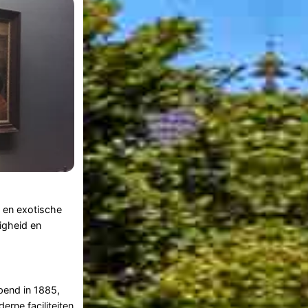
 en exotische
igheid en
end in 1885,
rne faciliteiten