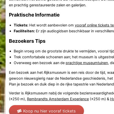
en prachtig gerestaureerde zalen en galerijen.
Praktische Informatie
Tickets:
Het wordt aanbevolen om
vooraf online tickets t
Faciliteiten:
Er zijn audiogidsen beschikbaar in verschille
Bezoekers Tips
Begin vroeg om de grootste drukte te vermijden, vooral t
Trek comfortabele schoenen aan; het museum is uitgestrekt 
Overweeg een bezoek aan de
prachtige museumtuinen
, d
Een bezoek aan het
Rijksmuseum
is een reis door de tijd, w
gewoon nieuwsgierig naar de Nederlandse geschiedenis, het
Plan je bezoek en duik diep in de rijke tapestrie van Nederla
Verder is
Rijksmuseum
nabij de volgende bezienswaardighed
(±250 m),
Rembrandts Amsterdam Experience
(±250 m) &
Ho
Koop nu hier vooraf tickets