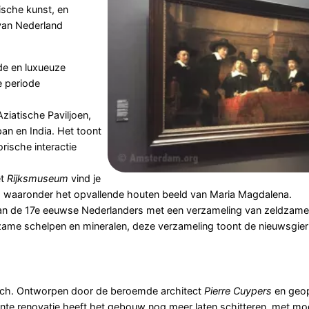
sche kunst, en
 van Nederland
de en luxueuze
e periode
Aziatische Paviljoen,
pan en India. Het toont
rische interactie
et
Rijksmuseum
vind je
, waaronder het opvallende houten beeld van Maria Magdalena.
van de 17e eeuwse Nederlanders met een verzameling van zeldzame
zame schelpen en mineralen, deze verzameling toont de nieuwsgier
zich. Ontworpen door de beroemde architect
Pierre Cuypers
en geop
nte renovatie heeft het gebouw nog meer laten schitteren, met mode