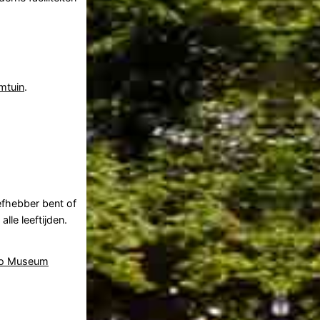
mtuin
.
efhebber bent of
lle leeftijden.
o Museum