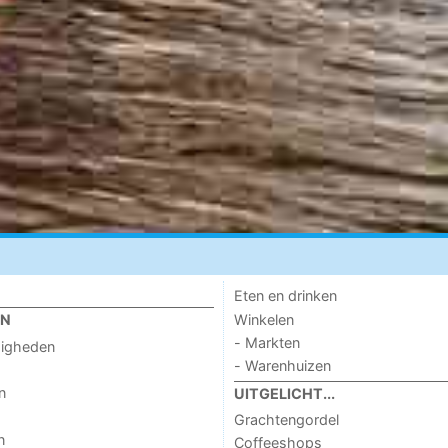
Eten en drinken
Winkelen
EN
- Markten
digheden
- Warenhuizen
n
UITGELICHT...
Grachtengordel
n
Coffeeshops