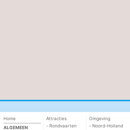
Home
Attracties
Omgeving
- Rondvaarten
- Noord-Holland
ALGEMEEN