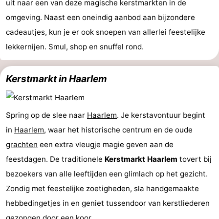
uit naar een van deze magische kerstmarkten in de
Noord-
-
omgeving. Naast een oneindig aanbod aan bijzondere
cadeautjes, kun je er ook snoepen van allerlei feestelijke
Holland
Zuid-
Praktisch
lekkernijen. Smul, shop en snuffel rond.
Holland
Forum
Kerstmarkt in Haarlem
Reisboekenwinkel
Openbaar
Spring op de slee naar
Haarlem
. Je kerstavontuur begint
vervoer
Route
in
Haarlem
, waar het historische centrum en de oude
grachten
een extra vleugje magie geven aan de
Centraal
feestdagen. De traditionele
Kerstmarkt Haarlem
tovert bij
Station
Schiphol
bezoekers van alle leeftijden een glimlach op het gezicht.
Zondig met feestelijke zoetigheden, sla handgemaakte
Eindhoven
hebbedingetjes in en geniet tussendoor van kerstliederen
-
gezongen door een koor.