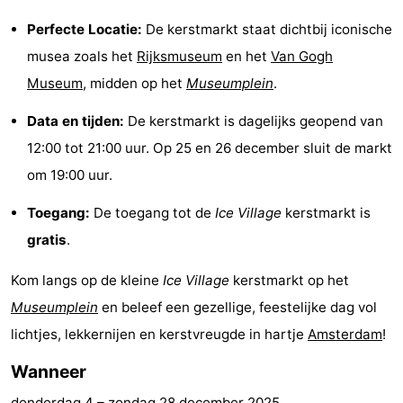
Fietsen
-
Perfecte Locatie:
De kerstmarkt staat dichtbij iconische
musea zoals het
Rijksmuseum
en het
Van Gogh
Wandelen
Amusement
Museum
, midden op het
Museumplein
.
Nachtleven
Data en tijden:
De kerstmarkt is dagelijks geopend van
Eten
12:00 tot 21:00 uur. Op 25 en 26 december sluit de markt
om 19:00 uur.
en
Winkelen
Toegang:
De toegang tot de
Ice Village
kerstmarkt is
drinken
-
gratis
.
Markten
-
Kom langs op de kleine
Ice Village
kerstmarkt op het
Museumplein
en beleef een gezellige, feestelijke dag vol
Warenhuizen
Evenementen
lichtjes, lekkernijen en kerstvreugde in hartje
Amsterdam
!
Uitgelicht
Wanneer
Grachtengordel
donderdag 4
–
zondag 28 december 2025
.