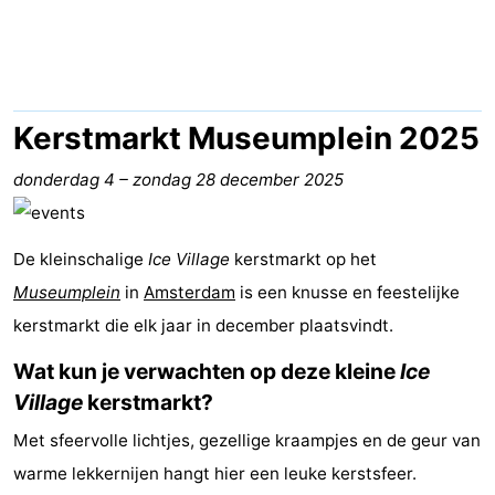
breakfasts)
Hotels
Vakantiehuizen
-
Kerstmarkt Museumplein 2025
Het
-
donderdag 4
–
zondag 28 december 2025
Amsterdamse
Spaarnwoude
Last
De kleinschalige
Ice Village
kerstmarkt op het
Bos
minutes
Musea
Museumplein
in
Amsterdam
is een knusse en feestelijke
kerstmarkt die elk jaar in december plaatsvindt.
Attracties
Wat kun je verwachten op deze kleine
Ice
Zien
Village
kerstmarkt?
&
Bezienswaardigheden
Met sfeervolle lichtjes, gezellige kraampjes en de geur van
warme lekkernijen hangt hier een leuke kerstsfeer.
doen
-