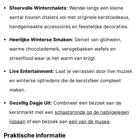
Sfeervolle Winterchalets:
Wandel langs een kleine
Musea
-
aantal houten chalets vol met originele kerstcadeaus,
Monumenten
-
handgemaakte accessoires en feestelijke decoraties.
Kerken
-
Heerlijke Winterse Smaken:
Geniet van glühwein,
warme chocolademelk, versgebakken wafels en
Uitkijkpunten
Attracties
streetfood waar je het warm van krijgt.
-
Live Entertainment:
Laat je verrassen door live muziek
Rondvaarten
-
en winterse optredens die de kerstsfeer compleet
maken.
Experiences
Dorpen
Gezellig Dagje Uit:
Combineer een bezoek aan de
&
Rondleidingen
kerstmarkt met een
schaatsronde op de nabijgelegen
Steden
Sporten
ijsbaan
of een bezoek aan
een van de musea
.
-
Praktische informatie