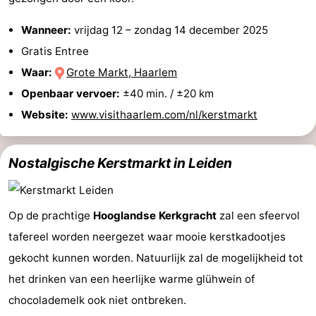
Parkeren
Tips
Wanneer:
vrijdag 12
–
zondag 14 december 2025
Gratis Entree
voor
Medische
Waar:
Grote Markt, Haarlem
toeristen
adressen
Weer
Openbaar vervoer:
±40 min. / ±20 km
Website:
www.visithaarlem.com/nl/kerstmarkt
Contact
Nostalgische Kerstmarkt in Leiden
Op de prachtige
Hooglandse Kerkgracht
zal een sfeervol
tafereel worden neergezet waar mooie kerstkadootjes
gekocht kunnen worden. Natuurlijk zal de mogelijkheid tot
het drinken van een heerlijke warme glühwein of
chocolademelk ook niet ontbreken.