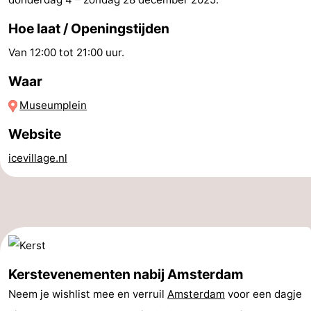
Coffeeshops
Hoe laat / Openingstijden
Van 12:00 tot 21:00 uur.
Homohoofdstad
Waar
Rosse
Museumplein
buurt
Geschiedenis
Website
Diamantstad
icevillage.nl
Pleinen
in
Parken
het
en
Stadsdelen
centrum
tuinen
Omgeving
Kerstevenementen nabij Amsterdam
Neem je wishlist mee en verruil
Amsterdam
voor een dagje
-