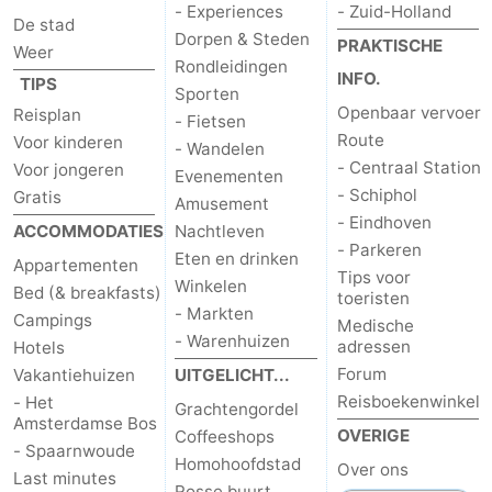
- Experiences
- Zuid-Holland
De stad
Dorpen & Steden
PRAKTISCHE
Weer
Rondleidingen
INFO.
TIPS
Sporten
Openbaar vervoer
Reisplan
- Fietsen
Route
Voor kinderen
- Wandelen
- Centraal Station
Voor jongeren
Evenementen
- Schiphol
Gratis
Amusement
- Eindhoven
ACCOMMODATIES
Nachtleven
- Parkeren
Eten en drinken
Appartementen
Tips voor
Winkelen
Bed (& breakfasts)
toeristen
- Markten
Campings
Medische
- Warenhuizen
adressen
Hotels
Forum
Vakantiehuizen
UITGELICHT...
Reisboekenwinkel
- Het
Grachtengordel
Amsterdamse Bos
OVERIGE
Coffeeshops
- Spaarnwoude
Homohoofdstad
Over ons
Last minutes
Rosse buurt