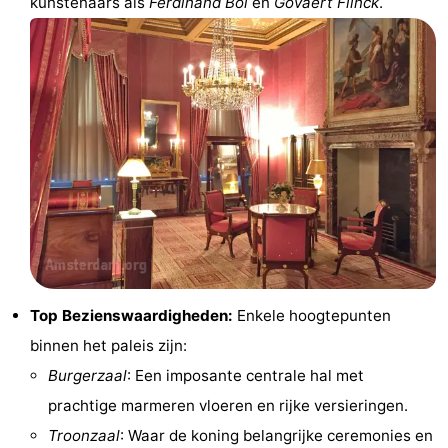
kunstenaars als
Ferdinand Bol
en
Govaert Flinck
.
Coffeeshops
Homohoofdstad
Rosse
buurt
Geschiedenis
Diamantstad
Pleinen
in
Parken
Top Bezienswaardigheden:
Enkele hoogtepunten
binnen het paleis zijn:
het
en
Stadsdelen
Burgerzaal
: Een imposante centrale hal met
centrum
tuinen
Omgeving
prachtige marmeren vloeren en rijke versieringen.
Troonzaal
: Waar de koning belangrijke ceremonies en
-