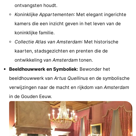
ontvangsten houdt.
Noord-
-
Koninklijke Appartementen
: Met elegant ingerichte
kamers die een inzicht geven in het leven van de
Holland
Zuid-
Praktisch
koninklijke familie.
Holland
Forum
Collectie Atlas van Amsterdam
: Met historische
kaarten, stadsgezichten en prenten die de
Reisboekenwinkel
ontwikkeling van
Amsterdam
tonen.
Openbaar
Beeldhouwwerk en Symboliek:
Bewonder het
beeldhouwwerk van
Artus Quellinus
en de symbolische
vervoer
Route
verwijzingen naar de macht en rijkdom van
Amsterdam
Centraal
in de Gouden Eeuw.
Station
Schiphol
Eindhoven
-