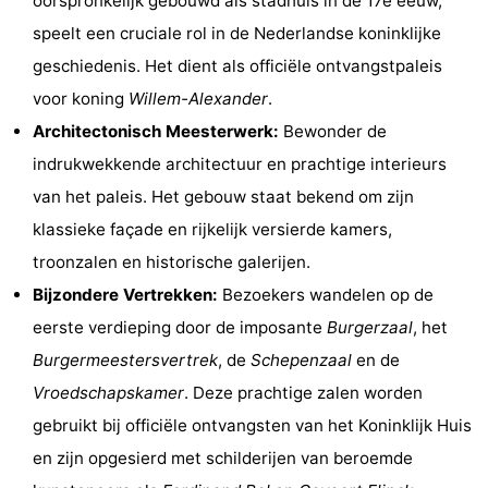
oorspronkelijk gebouwd als stadhuis in de 17e eeuw,
Fietsen
-
speelt een cruciale rol in de Nederlandse koninklijke
geschiedenis. Het dient als officiële ontvangstpaleis
Wandelen
Amusement
voor koning
Willem-Alexander
.
Nachtleven
Architectonisch Meesterwerk:
Bewonder de
indrukwekkende architectuur en prachtige interieurs
Eten
van het paleis. Het gebouw staat bekend om zijn
en
Winkelen
klassieke façade en rijkelijk versierde kamers,
troonzalen en historische galerijen.
drinken
-
Bijzondere Vertrekken:
Bezoekers wandelen op de
Markten
-
eerste verdieping door de imposante
Burgerzaal
, het
Burgermeestersvertrek
, de
Schepenzaal
en de
Warenhuizen
Evenementen
Vroedschapskamer
. Deze prachtige zalen worden
Uitgelicht
gebruikt bij officiële ontvangsten van het Koninklijk Huis
en zijn opgesierd met schilderijen van beroemde
Grachtengordel