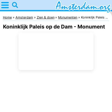
Home
Amsterdam
Home
Amsterdam
Zien & doen
Monumenten
Koninklijk Paleis ...
Koninklijk Paleis op de Dam - Monument
Reisplan
Voor
kinderen
Voor
jongeren
Gratis
Overnachten
Appartementen
Bed
(&
Campings