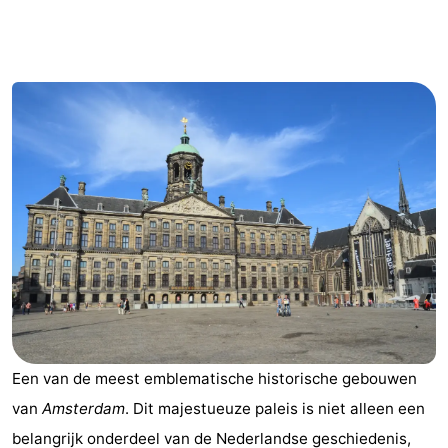
breakfasts)
Hotels
Vakantiehuizen
-
Het
-
Amsterdamse
Spaarnwoude
Last
Bos
minutes
Musea
Attracties
Zien
Een van de meest emblematische historische gebouwen
&
Bezienswaardigheden
van
Amsterdam
. Dit majestueuze paleis is niet alleen een
doen
-
belangrijk onderdeel van de Nederlandse geschiedenis,