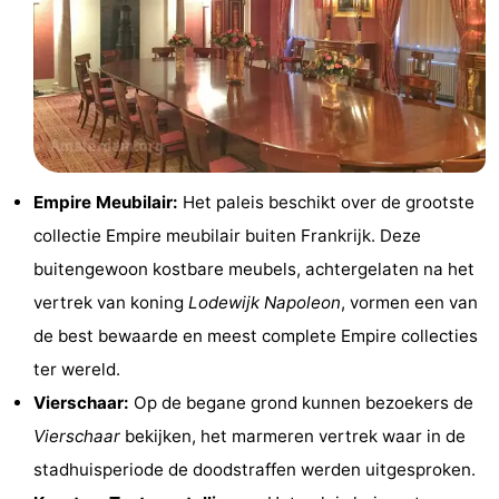
Parkeren
Tips
voor
Medische
toeristen
adressen
Weer
Contact
Empire Meubilair:
Het paleis beschikt over de grootste
collectie Empire meubilair buiten Frankrijk. Deze
buitengewoon kostbare meubels, achtergelaten na het
vertrek van koning
Lodewijk Napoleon
, vormen een van
de best bewaarde en meest complete Empire collecties
ter wereld.
Vierschaar:
Op de begane grond kunnen bezoekers de
Vierschaar
bekijken, het marmeren vertrek waar in de
stadhuisperiode de doodstraffen werden uitgesproken.