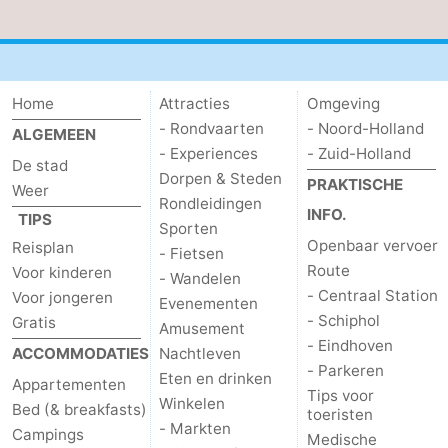
Home
Attracties
Omgeving
- Rondvaarten
- Noord-Holland
ALGEMEEN
- Experiences
- Zuid-Holland
De stad
Dorpen & Steden
PRAKTISCHE
Weer
Rondleidingen
INFO.
TIPS
Sporten
Openbaar vervoer
Reisplan
- Fietsen
Route
Voor kinderen
- Wandelen
- Centraal Station
Voor jongeren
Evenementen
- Schiphol
Gratis
Amusement
- Eindhoven
ACCOMMODATIES
Nachtleven
- Parkeren
Eten en drinken
Appartementen
Tips voor
Winkelen
Bed (& breakfasts)
toeristen
- Markten
Campings
Medische