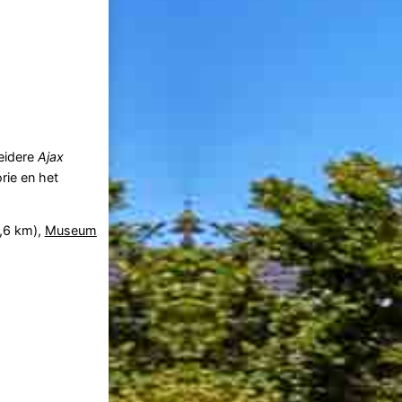
reidere
Ajax
rie en het
,6 km),
Museum