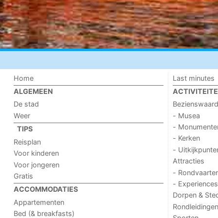
Home
Last minutes
ALGEMEEN
ACTIVITEIT
De stad
Bezienswaar
Weer
- Musea
- Monumente
TIPS
- Kerken
Reisplan
- Uitkijkpunte
Voor kinderen
Attracties
Voor jongeren
- Rondvaarte
Gratis
- Experiences
ACCOMMODATIES
Dorpen & Ste
Appartementen
Rondleidinge
Bed (& breakfasts)
Sporten