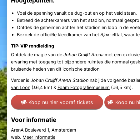
Hoogtepunten:
Voel de spanning vanuit de dug-out en op het veld staan.
Betreed de achterkamers van het stadion, normaal gespro
Ontdek de geheimen achter het stadion en loop in de voet
Bezoek de officiële kleedkamer van het
Ajax
-elftal, waar
TIP: VIP rondleiding
Ontdek de magie van de
Johan Cruijff Arena
met een exclusie
ervaring met toegang tot bijzondere ruimtes die normaal geslot
bruisende heden van dit iconische stadion.
Verder is
Johan Cruijff ArenA Stadion
nabij de volgende bezi
van Loon
(±6,4 km) &
Foam Fotografiemuseum
(±6,5 km).
Koop nu hier vooraf tickets
Koop nu hi
Voor informatie
ArenA Boulevard 1, Amsterdam
web.
Meer informatie