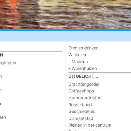
Eten en drinken
Winkelen
EN
- Markten
digheden
- Warenhuizen
n
UITGELICHT...
Grachtengordel
n
Coffeeshops
Homohoofdstad
n
Rosse buurt
Geschiedenis
den
Diamantstad
n
Pleinen in het centrum