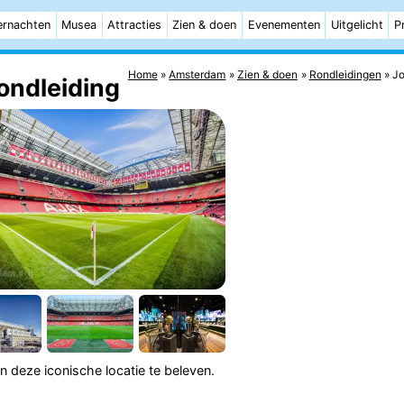
rnachten
Musea
Attracties
Zien & doen
Evenementen
Uitgelicht
P
Home
Amsterdam
Zien & doen
Rondleidingen
Jo
ondleiding
n deze iconische locatie te beleven.