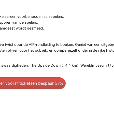
ken alleen voorbehouden aan spelers.
sporen van de spelers.
 teamgeest wordt gesmeed.
ve twist door de
VIP-rondleiding te boeken
. Geniet van een uitgeb
en blijven voor het publiek, en dompel jezelf onder in de rijke histo
enswaardigheden:
The Upside Down
(±4,4 km),
Wereldmuseum
(±5
er vooraf tickets
en bespaar 37%