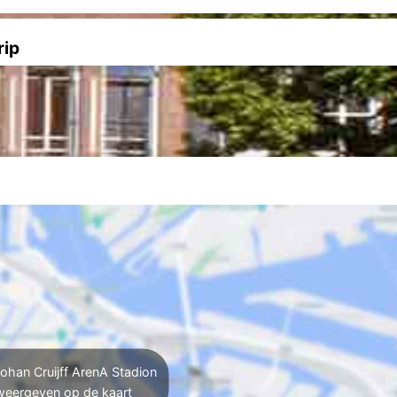
rip
ohan Cruijff ArenA Stadion
weergeven op de kaart