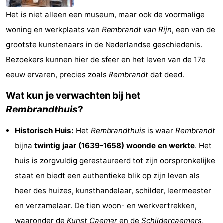
Musea
-
Het is niet alleen een museum, maar ook de voormalige
woning en werkplaats van
Rembrandt van Rijn
, een van de
Monumenten
-
grootste kunstenaars in de Nederlandse geschiedenis.
Kerken
-
Bezoekers kunnen hier de sfeer en het leven van de 17e
eeuw ervaren, precies zoals
Rembrandt
dat deed.
Uitkijkpunten
Attracties
Wat kun je verwachten bij het
-
Rembrandthuis
?
Rondvaarten
-
Historisch Huis:
Het
Rembrandthuis
is waar
Rembrandt
bijna
twintig jaar (1639-1658) woonde en werkte
. Het
Experiences
Dorpen
huis is zorgvuldig gerestaureerd tot zijn oorspronkelijke
&
Rondleidingen
staat en biedt een authentieke blik op zijn leven als
heer des huizes, kunsthandelaar, schilder, leermeester
Steden
Sporten
en verzamelaar. De tien woon- en werkvertrekken,
-
waaronder de
Kunst Caemer
en de
Schildercaemers
,