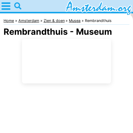
Home
Amsterdam
Home
Amsterdam
Zien & doen
Musea
Rembrandthuis
Rembrandthuis - Museum
Reisplan
Voor
kinderen
Voor
jongeren
Gratis
Overnachten
Appartementen
Bed
(&
Campings