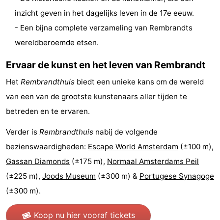
inzicht geven in het dagelijks leven in de 17e eeuw.
Coffeeshops
- Een bijna complete verzameling van Rembrandts
Homohoofdstad
wereldberoemde etsen.
Rosse
Ervaar de kunst en het leven van Rembrandt
buurt
Geschiedenis
Het
Rembrandthuis
biedt een unieke kans om de wereld
van een van de grootste kunstenaars aller tijden te
Diamantstad
betreden en te ervaren.
Pleinen
Verder is
Rembrandthuis
nabij de volgende
bezienswaardigheden:
Escape World Amsterdam
(±100 m),
in
Parken
Gassan Diamonds
(±175 m),
Normaal Amsterdams Peil
het
en
Stadsdelen
(±225 m),
Joods Museum
(±300 m) &
Portugese Synagoge
(±300 m).
centrum
tuinen
Omgeving
-
Koop nu hier vooraf tickets