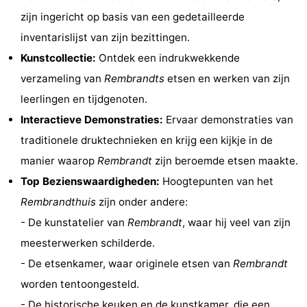
zijn ingericht op basis van een gedetailleerde
Fietsen
-
inventarislijst van zijn bezittingen.
Wandelen
Amusement
Kunstcollectie:
Ontdek een indrukwekkende
verzameling van
Rembrandts
etsen en werken van zijn
Nachtleven
leerlingen en tijdgenoten.
Eten
Interactieve Demonstraties:
Ervaar demonstraties van
traditionele druktechnieken en krijg een kijkje in de
en
Winkelen
manier waarop
Rembrandt
zijn beroemde etsen maakte.
drinken
-
Top Bezienswaardigheden:
Hoogtepunten van het
Rembrandthuis
zijn onder andere:
Markten
-
- De kunstatelier van
Rembrandt
, waar hij veel van zijn
Warenhuizen
Evenementen
meesterwerken schilderde.
- De etsenkamer, waar originele etsen van
Rembrandt
Uitgelicht
worden tentoongesteld.
Grachtengordel
- De historische keuken en de kunstkamer, die een