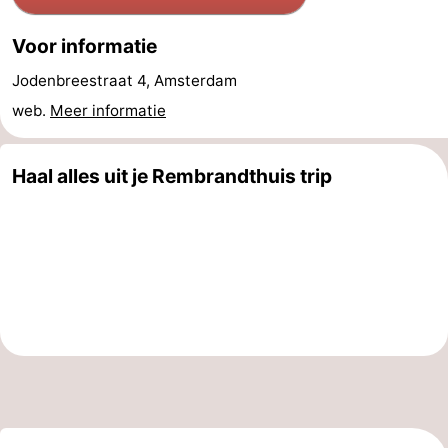
Noord-
-
Voor informatie
Holland
Zuid-
Praktisch
Jodenbreestraat 4, Amsterdam
web.
Meer informatie
Holland
Forum
Reisboekenwinkel
Haal alles uit je Rembrandthuis trip
Openbaar
vervoer
Route
Centraal
Station
Schiphol
Eindhoven
-