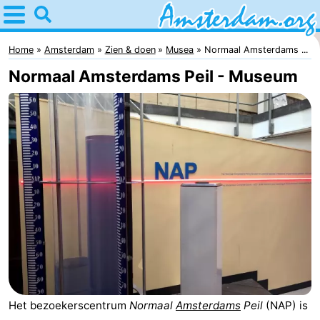
Home
Amsterdam
Home
Amsterdam
Zien & doen
Musea
Normaal Amsterdams ...
Normaal Amsterdams Peil - Museum
Reisplan
Voor
kinderen
Voor
jongeren
Gratis
Overnachten
Appartementen
Bed
Het bezoekerscentrum
Normaal
Amsterdams
Peil
(NAP) is
(&
Campings