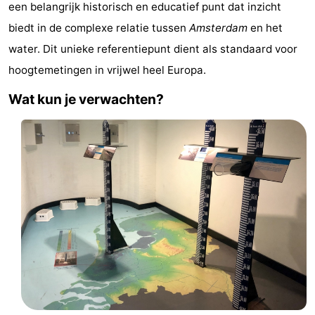
een belangrijk historisch en educatief punt dat inzicht
breakfasts)
Hotels
biedt in de complexe relatie tussen
Amsterdam
en het
water. Dit unieke referentiepunt dient als standaard voor
Vakantiehuizen
hoogtemetingen in vrijwel heel Europa.
-
Wat kun je verwachten?
Het
-
Amsterdamse
Spaarnwoude
Last
Bos
minutes
Musea
Attracties
Zien
&
Bezienswaardigheden
doen
-