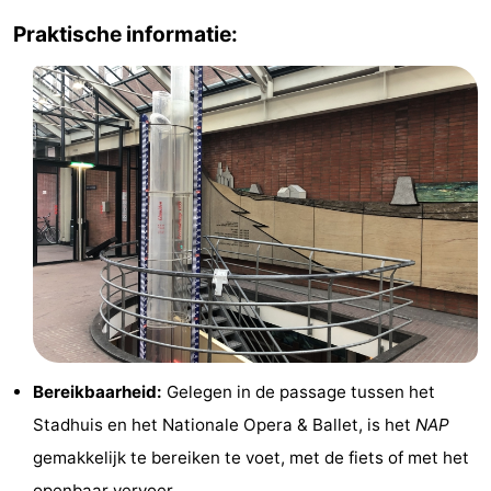
Praktische informatie:
Noord-
-
Holland
Zuid-
Praktisch
Holland
Forum
Reisboekenwinkel
Openbaar
vervoer
Route
Centraal
Station
Schiphol
Bereikbaarheid:
Gelegen in de passage tussen het
Stadhuis en het Nationale Opera & Ballet, is het
NAP
Eindhoven
gemakkelijk te bereiken te voet, met de fiets of met het
-
openbaar vervoer
.