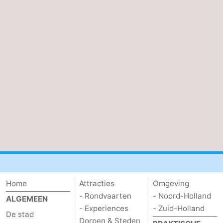
Home
Attracties
Omgeving
- Rondvaarten
- Noord-Holland
ALGEMEEN
- Experiences
- Zuid-Holland
De stad
Dorpen & Steden