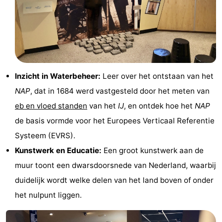
Fietsen
-
Wandelen
Amusement
Nachtleven
Inzicht in Waterbeheer:
Leer over het ontstaan van het
Eten
NAP
, dat in 1684 werd vastgesteld door het meten van
en
Winkelen
eb en vloed standen
van het
IJ
, en ontdek hoe het
NAP
de basis vormde voor het Europees Verticaal Referentie
drinken
-
Systeem (EVRS).
Markten
-
Kunstwerk en Educatie:
Een groot kunstwerk aan de
muur toont een dwarsdoorsnede van Nederland, waarbij
Warenhuizen
Evenementen
duidelijk wordt welke delen van het land boven of onder
Uitgelicht
het nulpunt liggen.
Grachtengordel