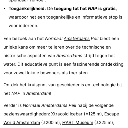
Toegankelijkheid:
De
toegang tot het
NAP
is gratis
,
Parkeren
Tips
waardoor het een toegankelijke en informatieve stop is
voor
Medische
voor iedereen.
toeristen
adressen
Weer
Een bezoek aan het
Normaal
Amsterdams
Peil
biedt een
unieke kans om meer te leren over de technische en
Contact
historische aspecten van
Amsterdams
strijd tegen het
water. Dit educatieve punt is een fascinerende ontdekking
voor zowel lokale bewoners als toeristen.
Ontdek het kruispunt van geschiedenis en technologie bij
het
NAP
in
Amsterdam
!
Verder is
Normaal Amsterdams Peil
nabij de volgende
bezienswaardigheden:
Xtracold Icebar
(±125 m),
Escape
World Amsterdam
(±200 m),
H’ART Museum
(±225 m),