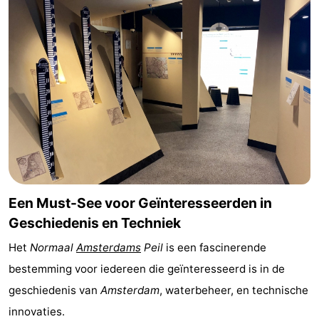
Coffeeshops
Homohoofdstad
Rosse
buurt
Geschiedenis
Diamantstad
Pleinen
Een Must-See voor Geïnteresseerden in
in
Parken
Geschiedenis en Techniek
het
en
Stadsdelen
Het
Normaal
Amsterdams
Peil
is een fascinerende
bestemming voor iedereen die geïnteresseerd is in de
centrum
tuinen
Omgeving
geschiedenis van
Amsterdam
, waterbeheer, en technische
-
innovaties.