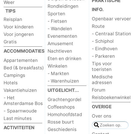
PRAKTISCHE
Weer
Rondleidingen
INFO.
TIPS
Sporten
Openbaar vervoer
Reisplan
- Fietsen
Route
Voor kinderen
- Wandelen
- Centraal Station
Voor jongeren
Evenementen
- Schiphol
Gratis
Amusement
- Eindhoven
ACCOMMODATIES
Nachtleven
- Parkeren
Eten en drinken
Appartementen
Tips voor
Winkelen
Bed (& breakfasts)
toeristen
- Markten
Campings
Medische
- Warenhuizen
adressen
Hotels
Forum
Vakantiehuizen
UITGELICHT...
Reisboekenwinkel
- Het
Grachtengordel
Amsterdamse Bos
OVERIGE
Coffeeshops
- Spaarnwoude
Homohoofdstad
Over ons
Last minutes
Rosse buurt
ACTIVITEITEN
Geschiedenis