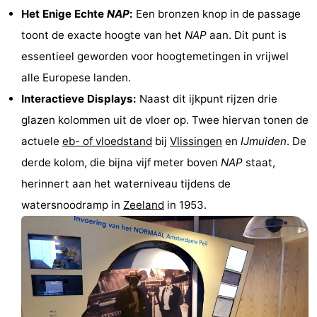
Het Enige Echte
NAP
:
Een bronzen knop in de passage
Musea
-
toont de exacte hoogte van het
NAP
aan. Dit punt is
Monumenten
-
essentieel geworden voor hoogtemetingen in vrijwel
alle Europese landen.
Kerken
-
Interactieve Displays:
Naast dit ijkpunt rijzen drie
Uitkijkpunten
Attracties
glazen kolommen uit de vloer op. Twee hiervan tonen de
actuele
eb- of vloedstand
bij
Vlissingen
en
IJmuiden
. De
-
derde kolom, die bijna vijf meter boven
NAP
staat,
Rondvaarten
-
herinnert aan het waterniveau tijdens de
watersnoodramp in
Zeeland
in 1953.
Experiences
Dorpen
&
Rondleidingen
Steden
Sporten
-