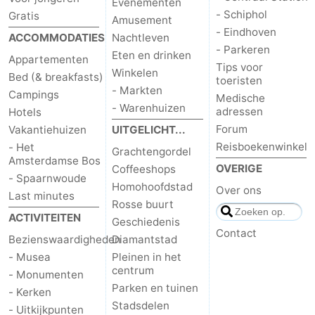
Evenementen
- Schiphol
Gratis
Amusement
- Eindhoven
ACCOMMODATIES
Nachtleven
- Parkeren
Eten en drinken
Appartementen
Tips voor
Winkelen
Bed (& breakfasts)
toeristen
- Markten
Campings
Medische
- Warenhuizen
adressen
Hotels
Forum
Vakantiehuizen
UITGELICHT...
Reisboekenwinkel
- Het
Grachtengordel
Amsterdamse Bos
OVERIGE
Coffeeshops
- Spaarnwoude
Homohoofdstad
Over ons
Last minutes
Rosse buurt
ACTIVITEITEN
Geschiedenis
Contact
Bezienswaardigheden
Diamantstad
- Musea
Pleinen in het
centrum
- Monumenten
Parken en tuinen
- Kerken
Stadsdelen
- Uitkijkpunten