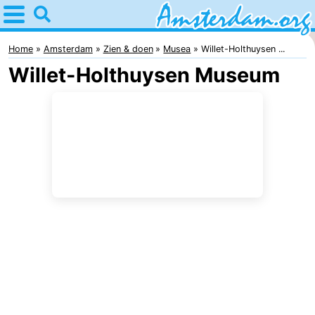
Home
Amsterdam
Home
Amsterdam
Zien & doen
Musea
Willet-Holthuysen ...
Willet-Holthuysen Museum
Reisplan
Voor
kinderen
Voor
jongeren
Gratis
Overnachten
Appartementen
Bed
(&
Campings