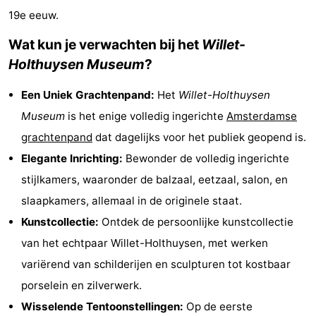
19e eeuw.
Musea
-
Wat kun je verwachten bij het
Willet-
Monumenten
-
Holthuysen Museum
?
Kerken
-
Een Uniek Grachtenpand:
Het
Willet-Holthuysen
Uitkijkpunten
Attracties
Museum
is het enige volledig ingerichte
Amsterdamse
grachtenpand
dat dagelijks voor het publiek geopend is.
-
Elegante Inrichting:
Bewonder de volledig ingerichte
Rondvaarten
-
stijlkamers, waaronder de balzaal, eetzaal, salon, en
slaapkamers, allemaal in de originele staat.
Experiences
Dorpen
Kunstcollectie:
Ontdek de persoonlijke kunstcollectie
&
Rondleidingen
van het echtpaar Willet-Holthuysen, met werken
variërend van schilderijen en sculpturen tot kostbaar
Steden
Sporten
porselein en zilverwerk.
-
Wisselende Tentoonstellingen:
Op de eerste