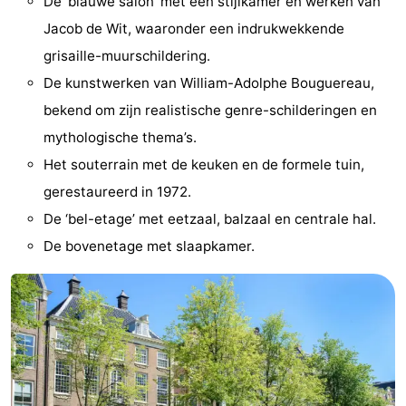
De 'blauwe salon' met een stijlkamer en werken van
Coffeeshops
Jacob de Wit, waaronder een indrukwekkende
grisaille-muurschildering.
Homohoofdstad
De kunstwerken van William-Adolphe Bouguereau,
Rosse
bekend om zijn realistische genre-schilderingen en
mythologische thema’s.
buurt
Geschiedenis
Het souterrain met de keuken en de formele tuin,
Diamantstad
gerestaureerd in 1972.
De ‘bel-etage’ met eetzaal, balzaal en centrale hal.
Pleinen
De bovenetage met slaapkamer.
in
Parken
het
en
Stadsdelen
centrum
tuinen
Omgeving
-