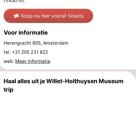
(±450 m).
Parkeren
Tips
Koop nu hier vooraf tickets
voor
Medische
Voor informatie
toeristen
adressen
Weer
Herengracht 605, Amsterdam
Contact
tel. +31 205 231 822
web.
Meer informatie
Haal alles uit je Willet-Holthuysen Museum
trip