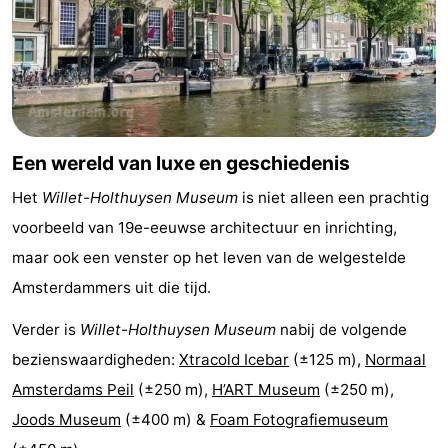
Noord-
-
Holland
Zuid-
Praktisch
Holland
Forum
Een wereld van luxe en geschiedenis
Reisboekenwinkel
Het
Willet-Holthuysen Museum
is niet alleen een prachtig
Openbaar
voorbeeld van 19e-eeuwse architectuur en inrichting,
maar ook een venster op het leven van de welgestelde
vervoer
Route
Amsterdammers uit die tijd.
Centraal
Verder is
Willet-Holthuysen Museum
nabij de volgende
Station
Schiphol
bezienswaardigheden:
Xtracold Icebar
(±125 m),
Normaal
Amsterdams Peil
(±250 m),
H’ART Museum
(±250 m),
Eindhoven
Joods Museum
(±400 m) &
Foam Fotografiemuseum
-