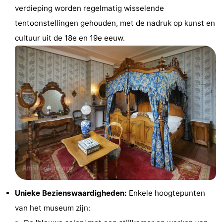
verdieping worden regelmatig wisselende
Fietsen
-
tentoonstellingen gehouden, met de nadruk op kunst en
Wandelen
Amusement
cultuur uit de 18e en 19e eeuw.
Nachtleven
Eten
en
Winkelen
drinken
-
Markten
-
Warenhuizen
Evenementen
Uitgelicht
Unieke Bezienswaardigheden:
Enkele hoogtepunten
van het museum zijn:
Grachtengordel