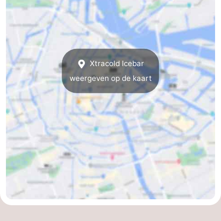
Parkeren
Tips
voor
Medische
toeristen
adressen
Weer
Xtracold Icebar
weergeven op de kaart
Contact