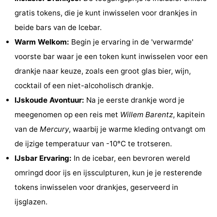
gratis tokens, die je kunt inwisselen voor drankjes in
Fietsen
-
beide bars van de Icebar.
Wandelen
Amusement
Warm Welkom:
Begin je ervaring in de 'verwarmde'
voorste bar waar je een token kunt inwisselen voor een
Nachtleven
drankje naar keuze, zoals een groot glas bier, wijn,
Eten
cocktail of een niet-alcoholisch drankje.
IJskoude Avontuur:
Na je eerste drankje word je
en
Winkelen
meegenomen op een reis met
Willem Barentz
, kapitein
drinken
-
van de
Mercury
, waarbij je warme kleding ontvangt om
de ijzige temperatuur van -10°C te trotseren.
Markten
-
IJsbar Ervaring:
In de icebar, een bevroren wereld
Warenhuizen
Evenementen
omringd door ijs en ijssculpturen, kun je je resterende
tokens inwisselen voor drankjes, geserveerd in
Uitgelicht
ijsglazen.
Grachtengordel