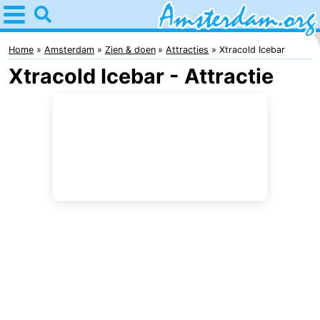
Home
Amsterdam
Home
Amsterdam
Zien & doen
Attracties
Xtracold Icebar
Xtracold Icebar - Attractie
Reisplan
Voor
kinderen
Voor
jongeren
Gratis
Overnachten
Appartementen
Bed
(&
Campings