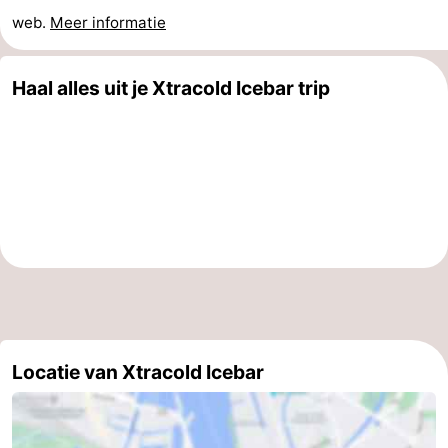
web.
Meer informatie
Noord-
-
Holland
Zuid-
Praktisch
Haal alles uit je Xtracold Icebar trip
Holland
Forum
Reisboekenwinkel
Openbaar
vervoer
Route
Centraal
Station
Schiphol
Locatie van Xtracold Icebar
Eindhoven
-