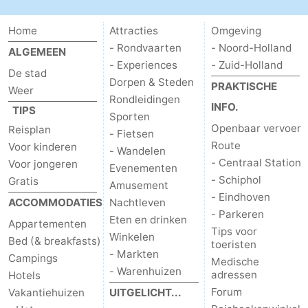
Home
Attracties
Omgeving
- Rondvaarten
- Noord-Holland
ALGEMEEN
- Experiences
- Zuid-Holland
De stad
Dorpen & Steden
PRAKTISCHE
Weer
Rondleidingen
INFO.
TIPS
Sporten
Openbaar vervoer
Reisplan
- Fietsen
Route
Voor kinderen
- Wandelen
- Centraal Station
Voor jongeren
Evenementen
- Schiphol
Gratis
Amusement
- Eindhoven
ACCOMMODATIES
Nachtleven
- Parkeren
Eten en drinken
Appartementen
Tips voor
Winkelen
Bed (& breakfasts)
toeristen
- Markten
Campings
Medische
- Warenhuizen
adressen
Hotels
Forum
Vakantiehuizen
UITGELICHT...