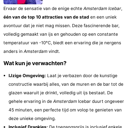
Musea
-
Ervaar de sensatie van de enige echte
Amsterdam Icebar
,
één van de top 10 attracties van de stad
en een uniek
Monumenten
-
avontuur dat je niet mag missen. Deze fascinerende bar,
Kerken
-
volledig gemaakt van ijs en gehouden op een constante
temperatuur van -10°C, biedt een ervaring die je nergens
Uitkijkpunten
Attracties
anders in
Amsterdam
vindt.
-
Wat kun je verwachten?
Rondvaarten
-
IJzige Omgeving:
Laat je verbazen door de kunstige
constructie waarbij alles, van de muren en de bar tot de
Experiences
Dorpen
glazen waaruit je drinkt, volledig uit ijs bestaat. De
&
Rondleidingen
gehele ervaring in de
Amsterdam
Icebar duurt ongeveer
45 minuten, een perfecte tijd om volop te genieten van
Steden
Sporten
deze unieke omgeving.
-
Inclusief Drankjes:
De toegangsprijs is inclusief enkele