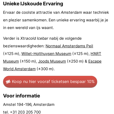
Unieke IJskoude Ervaring
Coffeeshops
Ervaar de coolste attractie van
Amsterdam
waar techniek
Homohoofdstad
en plezier samenkomen. Een unieke ervaring waarbij je je
in een wereld van ijs waant.
Rosse
Verder is
Xtracold Icebar
nabij de volgende
buurt
Geschiedenis
bezienswaardigheden:
Normaal Amsterdams Peil
(±125 m),
Willet-Holthuysen Museum
(±125 m),
H’ART
Diamantstad
Museum
(±150 m),
Joods Museum
(±250 m) &
Escape
Pleinen
World Amsterdam
(±300 m).
in
Parken
Koop nu hier vooraf tickets
en bespaar 10%
het
en
Stadsdelen
Voor informatie
centrum
tuinen
Omgeving
Amstel 194-196, Amsterdam
-
tel. +31 203 205 700