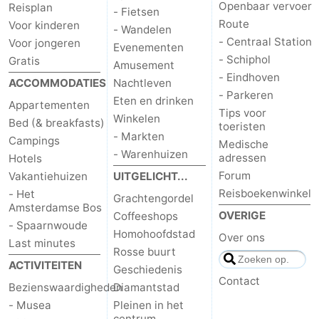
Openbaar vervoer
Reisplan
- Fietsen
Route
Voor kinderen
- Wandelen
- Centraal Station
Voor jongeren
Evenementen
- Schiphol
Gratis
Amusement
- Eindhoven
ACCOMMODATIES
Nachtleven
- Parkeren
Eten en drinken
Appartementen
Tips voor
Winkelen
Bed (& breakfasts)
toeristen
- Markten
Campings
Medische
- Warenhuizen
adressen
Hotels
Forum
Vakantiehuizen
UITGELICHT...
Reisboekenwinkel
- Het
Grachtengordel
Amsterdamse Bos
OVERIGE
Coffeeshops
- Spaarnwoude
Homohoofdstad
Over ons
Last minutes
Rosse buurt
ACTIVITEITEN
Geschiedenis
Contact
Bezienswaardigheden
Diamantstad
- Musea
Pleinen in het
centrum