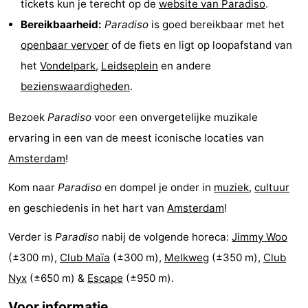
tickets kun je terecht op de
website van Paradiso
.
Fietsen
-
Bereikbaarheid:
Paradiso
is goed bereikbaar met het
openbaar vervoer
of de fiets en ligt op loopafstand van
Wandelen
Amusement
het
Vondelpark
,
Leidseplein
en andere
Nachtleven
bezienswaardigheden
.
Eten
Bezoek
Paradiso
voor een onvergetelijke muzikale
ervaring in een van de meest iconische locaties van
en
Winkelen
Amsterdam
!
drinken
-
Kom naar
Paradiso
en dompel je onder in
muziek
,
cultuur
Markten
-
en geschiedenis in het hart van
Amsterdam
!
Warenhuizen
Evenementen
Verder is
Paradiso
nabij de volgende horeca:
Jimmy Woo
(±300 m),
Club Maïa
(±300 m),
Melkweg
(±350 m),
Club
Uitgelicht
Nyx
(±650 m) &
Escape
(±950 m).
Grachtengordel
Voor informatie