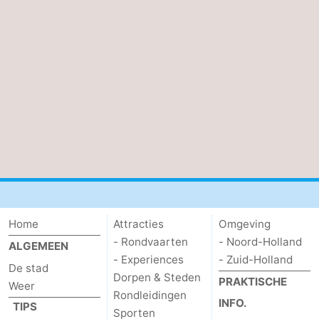
Parkeren
Tips
voor
Medische
toeristen
adressen
Weer
Contact
Home
Attracties
Omgeving
- Rondvaarten
- Noord-Holland
ALGEMEEN
- Experiences
- Zuid-Holland
De stad
Dorpen & Steden
PRAKTISCHE
Weer
Rondleidingen
INFO.
TIPS
Sporten