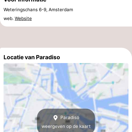
Coffeeshops
Weteringschans 6-9, Amsterdam
web.
Website
Homohoofdstad
Rosse
buurt
Geschiedenis
Locatie van Paradiso
Diamantstad
Pleinen
in
Parken
het
en
Stadsdelen
centrum
tuinen
Omgeving
Paradiso
weergeven op de kaart
-