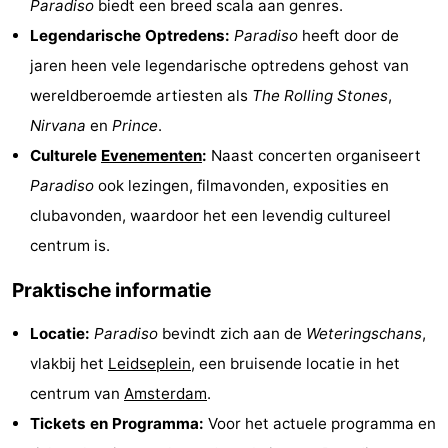
Paradiso
biedt een breed scala aan genres.
Musea
-
Legendarische Optredens:
Paradiso
heeft door de
jaren heen vele legendarische optredens gehost van
Monumenten
-
wereldberoemde artiesten als
The Rolling Stones
,
Kerken
-
Nirvana
en
Prince
.
Culturele
Evenementen
:
Naast concerten organiseert
Uitkijkpunten
Attracties
Paradiso
ook lezingen, filmavonden, exposities en
-
clubavonden, waardoor het een levendig cultureel
centrum is.
Rondvaarten
-
Praktische informatie
Experiences
Dorpen
Locatie:
Paradiso
bevindt zich aan de
Weteringschans
,
&
Rondleidingen
vlakbij het
Leidseplein
, een bruisende locatie in het
Steden
Sporten
centrum van
Amsterdam
.
Tickets en Programma:
Voor het actuele programma en
-