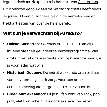
legendarisch muziekpodium in het hart van
Amsterdam
.
breakfasts)
Hotels
Dit iconische gebouw aan de
Weteringschans
heeft sinds
de jaren ‘60 een bijzondere plek in de muziekscene en
Vakantiehuizen
trekt artiesten van over de hele wereld.
-
Wat kun je verwachten bij
Paradiso
?
Het
-
Unieke Concerten:
Paradiso
staat bekend om zijn
Amsterdamse
Spaarnwoude
Last
intieme sfeer en gevarieerde muziekprogramma. Van
grote internationale artiesten tot opkomende bands, er
Bos
minutes
Musea
is voor ieder wat wils.
Attracties
Historisch Gebouw:
De indrukwekkende architectuur
van de voormalige kerk zorgt voor een unieke
Zien
concertbeleving die nergens anders te vinden is.
&
Bezienswaardigheden
Breed Muziekaanbod:
Of je nu fan bent van rock, pop,
jazz, elektronische muziek of klassieke concerten,
doen
-