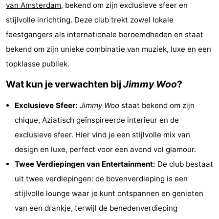
van Amsterdam
, bekend om zijn exclusieve sfeer en
breakfasts)
Hotels
stijlvolle inrichting. Deze club trekt zowel lokale
Vakantiehuizen
feestgangers als internationale beroemdheden en staat
bekend om zijn unieke combinatie van muziek, luxe en een
-
topklasse publiek.
Het
-
Wat kun je verwachten bij
Jimmy Woo
?
Amsterdamse
Spaarnwoude
Last
Exclusieve Sfeer:
Jimmy Woo
staat bekend om zijn
chique, Aziatisch geïnspireerde interieur en de
Bos
minutes
Musea
exclusieve sfeer. Hier vind je een stijlvolle mix van
Attracties
design en luxe, perfect voor een avond vol glamour.
Twee Verdiepingen van Entertainment:
De club bestaat
Zien
uit twee verdiepingen: de bovenverdieping is een
&
Bezienswaardigheden
stijlvolle lounge waar je kunt ontspannen en genieten
van een drankje, terwijl de benedenverdieping
doen
-