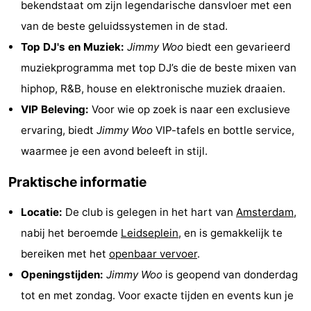
bekendstaat om zijn legendarische dansvloer met een
Musea
-
van de beste geluidssystemen in de stad.
Top DJ's en Muziek:
Jimmy Woo
biedt een gevarieerd
Monumenten
-
muziekprogramma met top DJ’s die de beste mixen van
Kerken
-
hiphop, R&B, house en elektronische muziek draaien.
VIP Beleving:
Voor wie op zoek is naar een exclusieve
Uitkijkpunten
Attracties
ervaring, biedt
Jimmy Woo
VIP-tafels en bottle service,
-
waarmee je een avond beleeft in stijl.
Rondvaarten
-
Praktische informatie
Experiences
Dorpen
Locatie:
De club is gelegen in het hart van
Amsterdam
,
nabij het beroemde
Leidseplein
, en is gemakkelijk te
&
Rondleidingen
bereiken met het
openbaar vervoer
.
Steden
Sporten
Openingstijden:
Jimmy Woo
is geopend van donderdag
tot en met zondag. Voor exacte tijden en events kun je
-