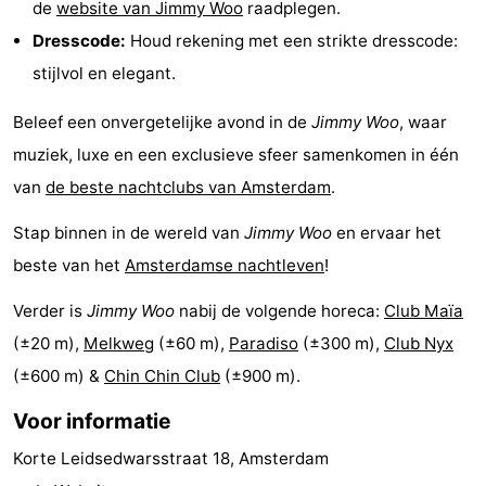
de
website van Jimmy Woo
raadplegen.
Fietsen
-
Dresscode:
Houd rekening met een strikte dresscode:
stijlvol en elegant.
Wandelen
Amusement
Beleef een onvergetelijke avond in de
Jimmy Woo
, waar
Nachtleven
muziek, luxe en een exclusieve sfeer samenkomen in één
Eten
van
de beste nachtclubs van Amsterdam
.
en
Winkelen
Stap binnen in de wereld van
Jimmy Woo
en ervaar het
beste van het
Amsterdamse nachtleven
!
drinken
-
Verder is
Jimmy Woo
nabij de volgende horeca:
Club Maïa
Markten
-
(±20 m),
Melkweg
(±60 m),
Paradiso
(±300 m),
Club Nyx
Warenhuizen
Evenementen
(±600 m) &
Chin Chin Club
(±900 m).
Voor informatie
Uitgelicht
Korte Leidsedwarsstraat 18, Amsterdam
Grachtengordel