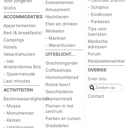
- Centraal Station
Voor jongeren
Evenementen
- Schiphol
Gratis
Amusement
- Eindhoven
ACCOMMODATIES
Nachtleven
- Parkeren
Eten en drinken
Appartementen
Tips voor
Winkelen
Bed (& breakfasts)
toeristen
- Markten
Campings
Medische
- Warenhuizen
adressen
Hotels
Forum
Vakantiehuizen
UITGELICHT...
Reisboekenwinkel
- Het
Grachtengordel
Amsterdamse Bos
OVERIGE
Coffeeshops
- Spaarnwoude
Homohoofdstad
Over ons
Last minutes
Rosse buurt
ACTIVITEITEN
Geschiedenis
Contact
Bezienswaardigheden
Diamantstad
- Musea
Pleinen in het
centrum
- Monumenten
Parken en tuinen
- Kerken
Stadsdelen
- Uitkijkpunten