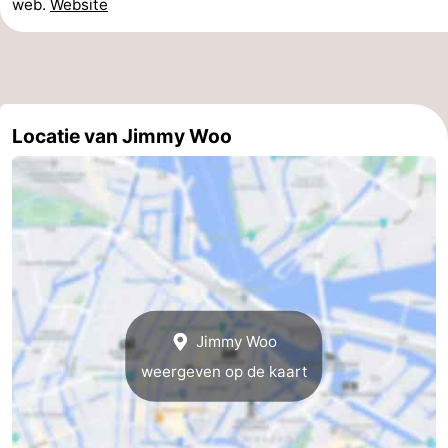
web.
Website
Coffeeshops
Homohoofdstad
Rosse
Locatie van Jimmy Woo
buurt
Geschiedenis
Diamantstad
Pleinen
in
Parken
Jimmy Woo
het
en
Stadsdelen
weergeven op de kaart
centrum
tuinen
Omgeving
-