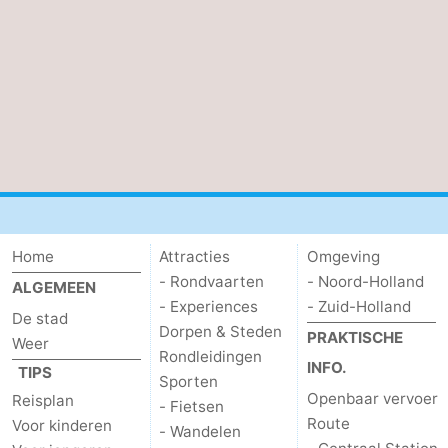
Parkeren
Tips
voor
Medische
toeristen
adressen
Weer
Contact
Home
Attracties
Omgeving
- Rondvaarten
- Noord-Holland
ALGEMEEN
- Experiences
- Zuid-Holland
De stad
Dorpen & Steden
PRAKTISCHE
Weer
Rondleidingen
INFO.
TIPS
Sporten
Openbaar vervoer
Reisplan
- Fietsen
Route
Voor kinderen
- Wandelen