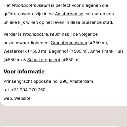
Het
Woonbootmuseum
is perfect voor diegenen die
Noord-
-
geïnteresseerd zijn in de
Amsterdamse
cultuur en een
Holland
Zuid-
Praktisch
unieke kijk willen op het leven in deze bruisende stad.
Verder is
Woonbootmuseum
nabij de volgende
Holland
Forum
bezienswaardigheden:
Grachtenmuseum
(±350 m),
Reisboekenwinkel
Westerkerk
(±500 m),
Begijnhof
(±500 m),
Anne Frank Huis
(±550 m) &
Schuttersgalerij
(±650 m).
Openbaar
Voor informatie
vervoer
Route
Prinsengracht opposite no. 296, Amsterdam
Centraal
tel. +31 204 270 750
web.
Website
Station
Schiphol
Eindhoven
-