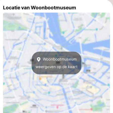
Locatie van Woonbootmuseum
Parkeren
Tips
voor
Medische
toeristen
adressen
Weer
Contact
Woonbootmuseum
weergeven op de kaart