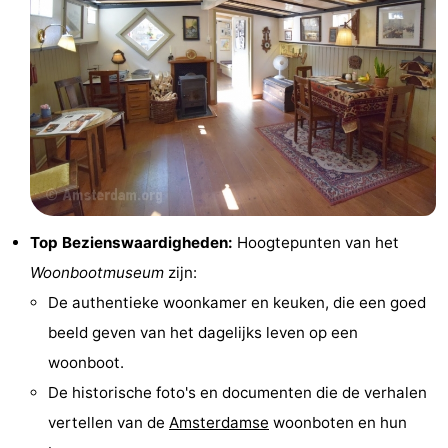
Fietsen
-
Wandelen
Amusement
Nachtleven
Eten
en
Winkelen
Top Bezienswaardigheden:
Hoogtepunten van het
drinken
-
Woonbootmuseum
zijn:
Markten
-
De authentieke woonkamer en keuken, die een goed
beeld geven van het dagelijks leven op een
Warenhuizen
Evenementen
woonboot.
Uitgelicht
De historische foto's en documenten die de verhalen
vertellen van de
Amsterdamse
woonboten en hun
Grachtengordel