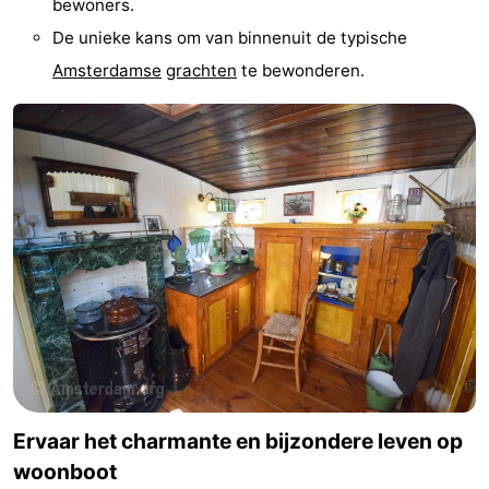
bewoners.
Coffeeshops
De unieke kans om van binnenuit de typische
Amsterdamse
grachten
te bewonderen.
Homohoofdstad
Rosse
buurt
Geschiedenis
Diamantstad
Pleinen
in
Parken
het
en
Stadsdelen
centrum
tuinen
Omgeving
Ervaar het charmante en bijzondere leven op
woonboot
-