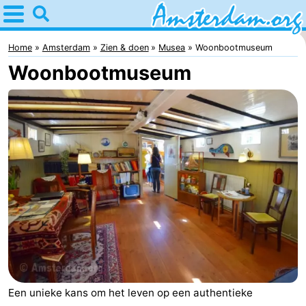
Home
Amsterdam
Home
Amsterdam
Zien & doen
Musea
Woonbootmuseum
Woonbootmuseum
Reisplan
Voor
kinderen
Voor
jongeren
Gratis
Overnachten
Appartementen
Bed
(&
Campings
Een unieke kans om het leven op een authentieke