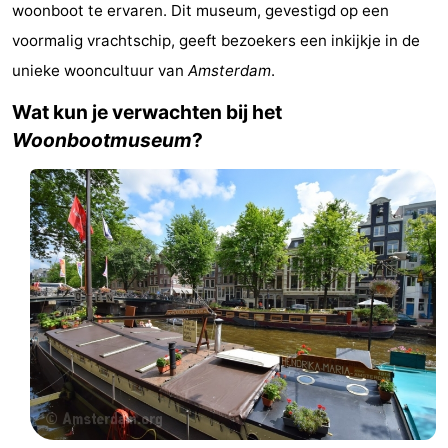
woonboot te ervaren. Dit museum, gevestigd op een
breakfasts)
Hotels
voormalig vrachtschip, geeft bezoekers een inkijkje in de
Vakantiehuizen
unieke wooncultuur van
Amsterdam
.
Wat kun je verwachten bij het
-
Woonbootmuseum
?
Het
-
Amsterdamse
Spaarnwoude
Last
Bos
minutes
Musea
Attracties
Zien
&
Bezienswaardigheden
doen
-