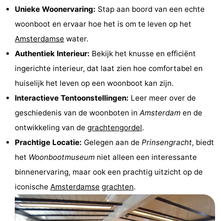
Unieke Woonervaring:
Stap aan boord van een echte
Musea
-
woonboot en ervaar hoe het is om te leven op het
Monumenten
-
Amsterdamse
water.
Authentiek Interieur:
Bekijk het knusse en efficiënt
Kerken
-
ingerichte interieur, dat laat zien hoe comfortabel en
Uitkijkpunten
Attracties
huiselijk het leven op een woonboot kan zijn.
Interactieve Tentoonstellingen:
Leer meer over de
-
geschiedenis van de woonboten in
Amsterdam
en de
Rondvaarten
-
ontwikkeling van de
grachtengordel
.
Prachtige Locatie:
Gelegen aan de
Prinsengracht
, biedt
Experiences
Dorpen
het
Woonbootmuseum
niet alleen een interessante
&
Rondleidingen
binnenervaring, maar ook een prachtig uitzicht op de
iconische
Amsterdamse
grachten
.
Steden
Sporten
-