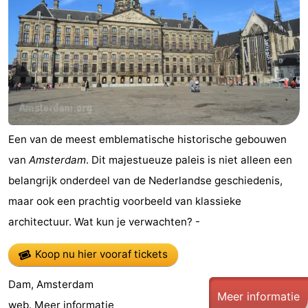
Parkeren
Tips
voor
Medische
toeristen
adressen
Weer
Contact
Een van de meest emblematische historische gebouwen
van
Amsterdam
. Dit majestueuze paleis is niet alleen een
belangrijk onderdeel van de Nederlandse geschiedenis,
maar ook een prachtig voorbeeld van klassieke
architectuur. Wat kun je verwachten? -
Koop nu hier vooraf tickets
Dam, Amsterdam
Meer informatie
web.
Meer informatie