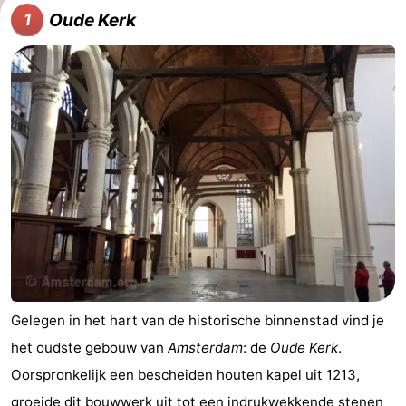
Oude Kerk
1
breakfasts)
Hotels
Vakantiehuizen
-
Het
-
Amsterdamse
Spaarnwoude
Last
Bos
minutes
Musea
Attracties
Zien
Gelegen in het hart van de historische binnenstad vind je
het oudste gebouw van
Amsterdam
: de
Oude Kerk
.
&
Bezienswaardigheden
Oorspronkelijk een bescheiden houten kapel uit 1213,
doen
-
groeide dit bouwwerk uit tot een indrukwekkende stenen