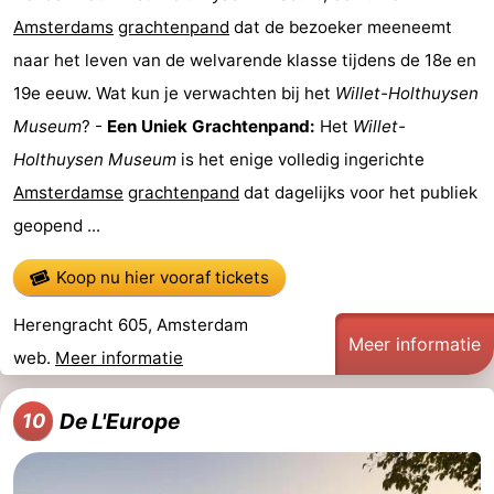
Amsterdams
grachtenpand
dat de bezoeker meeneemt
naar het leven van de welvarende klasse tijdens de 18e en
19e eeuw. Wat kun je verwachten bij het
Willet-Holthuysen
Museum
? -
Een Uniek Grachtenpand:
Het
Willet-
Holthuysen Museum
is het enige volledig ingerichte
Amsterdamse
grachtenpand
dat dagelijks voor het publiek
geopend ...
Koop nu hier vooraf tickets
Herengracht 605, Amsterdam
Meer informatie
web.
Meer informatie
De L'Europe
10