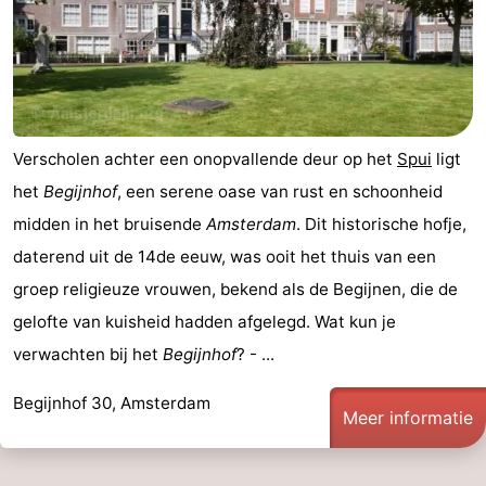
Fietsen
-
Wandelen
Amusement
Nachtleven
Verscholen achter een onopvallende deur op het
Spui
ligt
Eten
het
Begijnhof
, een serene oase van rust en schoonheid
midden in het bruisende
Amsterdam
. Dit historische hofje,
en
Winkelen
daterend uit de 14de eeuw, was ooit het thuis van een
drinken
-
groep religieuze vrouwen, bekend als de Begijnen, die de
gelofte van kuisheid hadden afgelegd. Wat kun je
Markten
-
verwachten bij het
Begijnhof
? - ...
Warenhuizen
Evenementen
Begijnhof 30, Amsterdam
Meer informatie
Uitgelicht
Grachtengordel