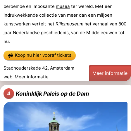
beroemde en imposante
musea
ter wereld. Met een
Noord-
-
indrukwekkende collectie van meer dan een miljoen
Holland
Zuid-
Praktisch
kunstwerken vertelt het
Rijksmuseum
het verhaal van 800
jaar Nederlandse geschiedenis, van de Middeleeuwen tot
Holland
Forum
nu.
Reisboekenwinkel
Koop nu hier vooraf tickets
Openbaar
Stadhouderskade 42, Amsterdam
Meer informatie
vervoer
Route
web.
Meer informatie
Centraal
Koninklijk Paleis op de Dam
4
Station
Schiphol
Eindhoven
-