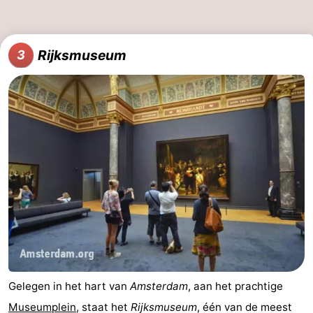
Coffeeshops
Homohoofdstad
Rijksmuseum
3
Rosse
buurt
Geschiedenis
Diamantstad
Pleinen
in
Parken
het
en
Stadsdelen
centrum
tuinen
Omgeving
Gelegen in het hart van
Amsterdam
, aan het prachtige
-
Museumplein
, staat het
Rijksmuseum
, één van de meest