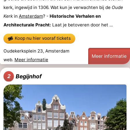
kerk, ingewijd in 1306. Wat kun je verwachten bij de
Oude
Musea
-
Kerk
in
Amsterdam
? -
Historische Verhalen en
Monumenten
-
Architecturale Pracht:
Laat je betoveren door het ...
Kerken
-
Koop nu hier vooraf tickets
Uitkijkpunten
Attracties
Oudekerksplein 23, Amsterdam
Meer informatie
web.
Meer informatie
-
Rondvaarten
-
Begijnhof
2
Experiences
Dorpen
&
Rondleidingen
Steden
Sporten
-