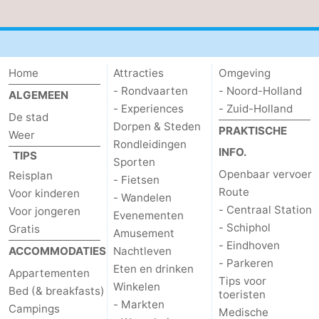
Home
Attracties
Omgeving
- Rondvaarten
- Noord-Holland
ALGEMEEN
- Experiences
- Zuid-Holland
De stad
Dorpen & Steden
PRAKTISCHE
Weer
Rondleidingen
INFO.
TIPS
Sporten
Openbaar vervoer
Reisplan
- Fietsen
Route
Voor kinderen
- Wandelen
- Centraal Station
Voor jongeren
Evenementen
- Schiphol
Gratis
Amusement
- Eindhoven
ACCOMMODATIES
Nachtleven
- Parkeren
Eten en drinken
Appartementen
Tips voor
Winkelen
Bed (& breakfasts)
toeristen
- Markten
Campings
Medische