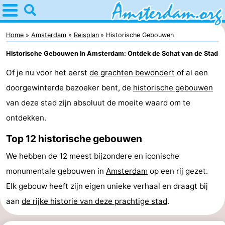
Home
Amsterdam
Home
Amsterdam
Reisplan
Historische Gebouwen
Historische Gebouwen in Amsterdam: Ontdek de Schat van de Stad
Reisplan
Of je nu voor het eerst
de grachten bewondert
of al een
Voor
doorgewinterde bezoeker bent, de
historische gebouwen
kinderen
Voor
van deze stad zijn absoluut de moeite waard om te
ontdekken.
jongeren
Gratis
Top 12 historische gebouwen
Overnachten
We hebben de 12 meest bijzondere en iconische
Appartementen
monumentale gebouwen in
Amsterdam
op een rij gezet.
Elk gebouw heeft zijn eigen unieke verhaal en draagt bij
Bed
aan
de rijke historie van deze prachtige stad
.
(&
Campings