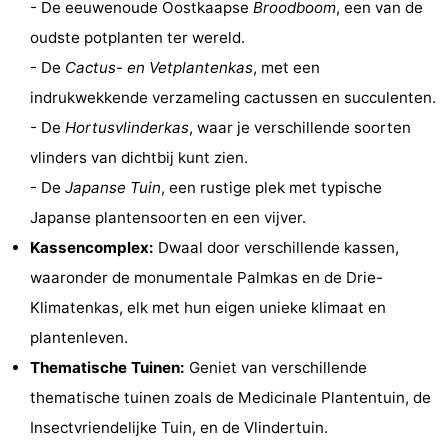
- De eeuwenoude Oostkaapse
Broodboom
, een van de
Musea
-
oudste potplanten ter wereld.
- De
Cactus- en Vetplantenkas
, met een
Monumenten
-
indrukwekkende verzameling cactussen en succulenten.
Kerken
-
- De
Hortusvlinderkas
, waar je verschillende soorten
vlinders van dichtbij kunt zien.
Uitkijkpunten
Attracties
- De
Japanse Tuin
, een rustige plek met typische
-
Japanse plantensoorten en een vijver.
Kassencomplex:
Dwaal door verschillende kassen,
Rondvaarten
-
waaronder de monumentale Palmkas en de Drie-
Experiences
Dorpen
Klimatenkas, elk met hun eigen unieke klimaat en
plantenleven.
&
Rondleidingen
Thematische Tuinen:
Geniet van verschillende
Steden
Sporten
thematische tuinen zoals de Medicinale Plantentuin, de
Insectvriendelijke Tuin, en de Vlindertuin.
-