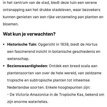
in het centrum van de stad, biedt deze tuin een serene
breakfasts)
Hotels
ontsnapping aan het drukke stadsleven, waar bezoekers
Vakantiehuizen
kunnen genieten van een rijke verzameling aan planten en
bloemen.
-
Wat kun je verwachten?
Het
-
Historische Tuin:
Opgericht in 1638, biedt de
Hortus
Amsterdamse
Spaarnwoude
Last
een fascinerend inzicht in botanische geschiedenis en
wetenschap.
Bos
minutes
Musea
Bezienswaardigheden:
Ontdek een breed scala aan
Attracties
plantensoorten van over de hele wereld, van zeldzame
tropische en subtropische planten tot inheemse
Zien
Nederlandse soorten. Enkele hoogtepunten zijn:
&
Bezienswaardigheden
- De
Victoria Amazonica
in de Tropische Kas, bekend om
zijn enorme waterlelies.
doen
-