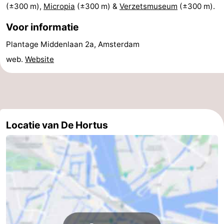
(±300 m),
Micropia
(±300 m) &
Verzetsmuseum
(±300 m).
Coffeeshops
Voor informatie
Homohoofdstad
Plantage Middenlaan 2a, Amsterdam
web.
Website
Rosse
buurt
Geschiedenis
Diamantstad
Locatie van De Hortus
Pleinen
in
Parken
het
en
Stadsdelen
centrum
tuinen
Omgeving
-