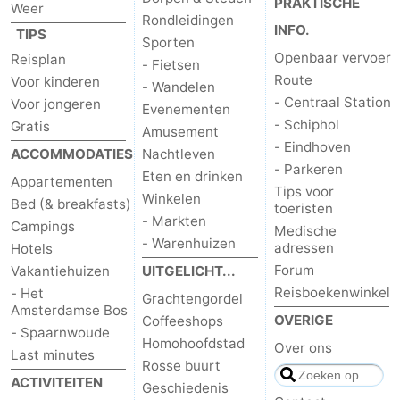
PRAKTISCHE
Weer
Rondleidingen
INFO.
TIPS
Sporten
Openbaar vervoer
Reisplan
- Fietsen
Route
Voor kinderen
- Wandelen
- Centraal Station
Voor jongeren
Evenementen
- Schiphol
Gratis
Amusement
- Eindhoven
ACCOMMODATIES
Nachtleven
- Parkeren
Eten en drinken
Appartementen
Tips voor
Winkelen
Bed (& breakfasts)
toeristen
- Markten
Campings
Medische
- Warenhuizen
adressen
Hotels
Forum
Vakantiehuizen
UITGELICHT...
Reisboekenwinkel
- Het
Grachtengordel
Amsterdamse Bos
OVERIGE
Coffeeshops
- Spaarnwoude
Homohoofdstad
Over ons
Last minutes
Rosse buurt
ACTIVITEITEN
Geschiedenis