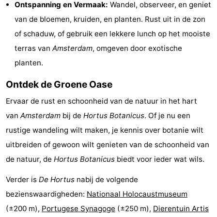
Ontspanning en Vermaak:
Wandel, observeer, en geniet
Fietsen
-
van de bloemen, kruiden, en planten. Rust uit in de zon
of schaduw, of gebruik een lekkere lunch op het mooiste
Wandelen
Amusement
terras van
Amsterdam
, omgeven door exotische
Nachtleven
planten.
Eten
Ontdek de Groene Oase
en
Winkelen
Ervaar de rust en schoonheid van de natuur in het hart
van
Amsterdam
bij de
Hortus Botanicus
. Of je nu een
drinken
-
rustige wandeling wilt maken, je kennis over botanie wilt
Markten
-
uitbreiden of gewoon wilt genieten van de schoonheid van
de natuur, de
Hortus Botanicus
biedt voor ieder wat wils.
Warenhuizen
Evenementen
Verder is
De Hortus
nabij de volgende
Uitgelicht
bezienswaardigheden:
Nationaal Holocaustmuseum
(±200 m),
Portugese Synagoge
(±250 m),
Dierentuin Artis
Grachtengordel