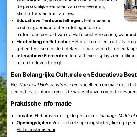
de persoonlijke verhalen van overlevenden,
slachtoffers en hun families.
Educatieve Tentoonstellingen:
Het museum
biedt uitgebreide tentoonstellingen die de
historische context van de Holocaust verkennen, waaronde
Herdenking en Reflectie:
Het museum dient ook als een pl
gebeurtenissen en de betekenis ervan voor de hedendaag
Interactieve Elementen:
Interactieve displays en multime
feiten tot leven brengt.
Een Belangrijke Culturele en Educatieve Be
Het
Nationaal Holocaustmuseum
speelt een cruciale rol in 
generaties te informeren en te waarschuwen over de gevaren v
Praktische informatie
Locatie:
Het museum is gelegen aan de
Plantage Middenl
Openingstijden:
Voor actuele openingstijden, ticketprijzen 
Holocaustmuseum
.