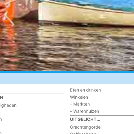
Eten en drinken
Winkelen
EN
- Markten
digheden
- Warenhuizen
n
UITGELICHT...
Grachtengordel
n