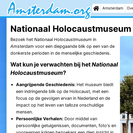
Amsterdam
Ove
Nationaal Holocaustmuseum
Bezoek het
Nationaal Holocaustmuseum
in
Amsterdam
voor een diepgaande blik op een van de
donkerste perioden in de menselijke geschiedenis.
Wat kun je verwachten bij het
Nationaal
Holocaustmuseum
?
Aangrijpende Geschiedenis:
Het museum biedt
een indringende blik op de Holocaust, met een
focus op de gevolgen ervan in Nederland en de
impact op het leven van talloze onschuldige
mensen.
Persoonlijke Verhalen:
Door middel van
persoonlijke getuigenissen, documenten, foto's en
voorwerpen krijgen bezoekers een diep inzicht in