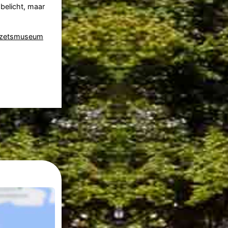
 belicht, maar
rzetsmuseum