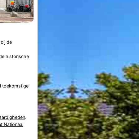
bij de
de historische
el toekomstige
aardigheden
.
et Nationaal