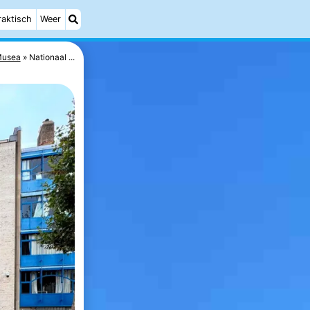
raktisch
Weer
usea
Nationaal ...