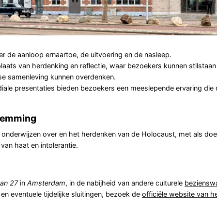
r de aanloop ernaartoe, de uitvoering en de nasleep.
aats van herdenking en reflectie, waar bezoekers kunnen stilstaan 
se samenleving kunnen overdenken.
diale presentaties bieden bezoekers een meeslepende ervaring die 
stemming
het onderwijzen over en het herdenken van de Holocaust, met als do
an haat en intolerantie.
aan 27
in
Amsterdam
, in de nabijheid van andere culturele
beziensw
en eventuele tijdelijke sluitingen, bezoek de
officiële website van h