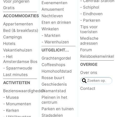
- Centraal Station
Voor jongeren
Evenementen
- Schiphol
Gratis
Amusement
- Eindhoven
ACCOMMODATIES
Nachtleven
- Parkeren
Eten en drinken
Appartementen
Tips voor
Winkelen
Bed (& breakfasts)
toeristen
- Markten
Campings
Medische
- Warenhuizen
adressen
Hotels
Forum
Vakantiehuizen
UITGELICHT...
Reisboekenwinkel
- Het
Grachtengordel
Amsterdamse Bos
OVERIGE
Coffeeshops
- Spaarnwoude
Homohoofdstad
Over ons
Last minutes
Rosse buurt
ACTIVITEITEN
Geschiedenis
Contact
Bezienswaardigheden
Diamantstad
- Musea
Pleinen in het
centrum
- Monumenten
Parken en tuinen
- Kerken
Stadsdelen
- Uitkijkpunten