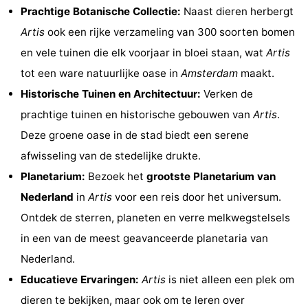
Prachtige Botanische Collectie:
Naast dieren herbergt
Coffeeshops
Artis
ook een rijke verzameling van 300 soorten bomen
Homohoofdstad
en vele tuinen die elk voorjaar in bloei staan, wat
Artis
tot een ware natuurlijke oase in
Amsterdam
maakt.
Rosse
Historische Tuinen en Architectuur:
Verken de
buurt
Geschiedenis
prachtige tuinen en historische gebouwen van
Artis
.
Deze groene oase in de stad biedt een serene
Diamantstad
afwisseling van de stedelijke drukte.
Pleinen
Planetarium:
Bezoek het
grootste Planetarium van
Nederland
in
Artis
voor een reis door het universum.
in
Parken
Ontdek de sterren, planeten en verre melkwegstelsels
het
en
Stadsdelen
in een van de meest geavanceerde planetaria van
Nederland.
centrum
tuinen
Omgeving
Educatieve Ervaringen:
Artis
is niet alleen een plek om
-
dieren te bekijken, maar ook om te leren over