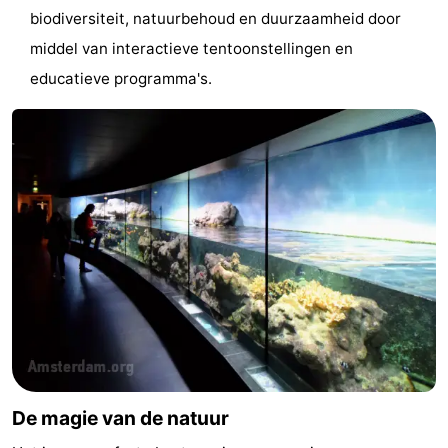
biodiversiteit, natuurbehoud en duurzaamheid door
Noord-
-
middel van interactieve tentoonstellingen en
Holland
Zuid-
Praktisch
educatieve programma's.
Holland
Forum
Reisboekenwinkel
Openbaar
vervoer
Route
Centraal
Station
Schiphol
Eindhoven
De magie van de natuur
-