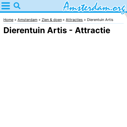
Home
Amsterdam
Home
Amsterdam
Zien & doen
Attracties
Dierentuin Artis
Dierentuin Artis - Attractie
Reisplan
Voor
kinderen
Voor
jongeren
Gratis
Overnachten
Appartementen
Bed
(&
Campings