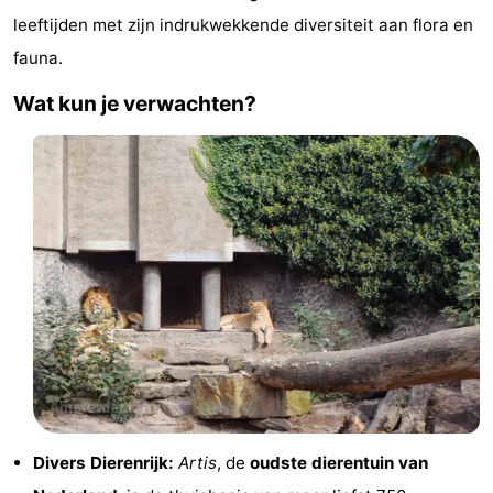
leeftijden met zijn indrukwekkende diversiteit aan flora en
Musea
-
fauna.
Monumenten
-
Wat kun je verwachten?
Kerken
-
Uitkijkpunten
Attracties
-
Rondvaarten
-
Experiences
Dorpen
&
Rondleidingen
Steden
Sporten
Divers Dierenrijk:
Artis
, de
oudste dierentuin van
-