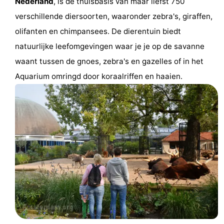
Nederland
, is de thuisbasis van maar liefst 750
Fietsen
-
verschillende diersoorten, waaronder zebra's, giraffen,
olifanten en chimpansees. De dierentuin biedt
Wandelen
Amusement
natuurlijke leefomgevingen waar je je op de savanne
Nachtleven
waant tussen de gnoes, zebra's en gazelles of in het
Aquarium omringd door koraalriffen en haaien.
Eten
en
Winkelen
drinken
-
Markten
-
Warenhuizen
Evenementen
Uitgelicht
Grachtengordel