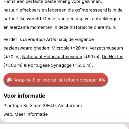
Het is een perfecte bestemming voor gezinnen,
natuurliefhebbers en iedereen die geïnteresseerd is in de
Parkeren
Tips
natuurlijke wereld. Geniet van een dag vol ontdekkingen
voor
Medische
en leerzame momenten in deze historische dierentuin.
toeristen
adressen
Weer
Verder is
Dierentuin Artis
nabij de volgende
bezienswaardigheden:
Micropia
(±20 m),
Verzetsmuseum
Contact
(±70 m),
Nationaal Holocaustmuseum
(±90 m),
De Hortus
(±300 m) &
Portugese Synagoge
(±550 m).
Koop nu hier vooraf tickets
en bespaar 4%
Voor informatie
Plantage Kerklaan 38-40, Amsterdam
web.
Meer informatie