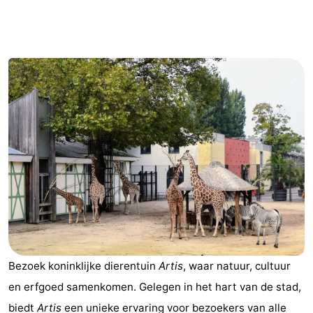
breakfasts)
Hotels
Vakantiehuizen
-
Het
-
Amsterdamse
Spaarnwoude
Last
Bos
minutes
Musea
Attracties
Zien
Bezoek koninklijke dierentuin
Artis
, waar natuur, cultuur
&
Bezienswaardigheden
en erfgoed samenkomen. Gelegen in het hart van de stad,
doen
-
biedt
Artis
een unieke ervaring voor bezoekers van alle