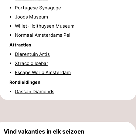
Portugese Synagoge
Fietsen
-
Joods Museum
Wandelen
Amusement
Willet-Holthuysen Museum
Normaal Amsterdams Peil
Nachtleven
Attracties
Eten
Dierentuin Artis
Xtracold Icebar
en
Winkelen
Escape World Amsterdam
drinken
-
Rondleidingen
Markten
-
Gassan Diamonds
Warenhuizen
Evenementen
Uitgelicht
Vind vakanties in elk seizoen
Grachtengordel