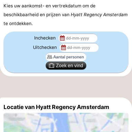
Kies uw aankomst- en vertrekdatum om de
Coffeeshops
beschikbaarheid en prijzen van
Hyatt Regency Amsterdam
Homohoofdstad
te ontdekken.
Rosse
Inchecken
Uitchecken
buurt
Geschiedenis
Diamantstad
Zoek en vind
Pleinen
in
Parken
het
en
Stadsdelen
Locatie van Hyatt Regency Amsterdam
centrum
tuinen
Omgeving
-