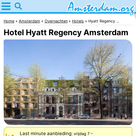
Home
Amsterdam
Home
Amsterdam
Overnachten
Hotels
Hyatt Regency ...
Hotel Hyatt Regency Amsterdam
Reisplan
Voor
kinderen
Voor
jongeren
Gratis
Overnachten
Appartementen
Bed
(&
Campings
Last minute aanbieding:
vrijdag 7
–