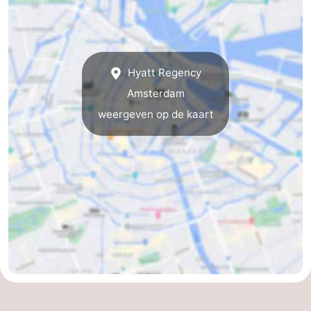
Noord-
-
Holland
Zuid-
Praktisch
Hyatt Regency
Holland
Forum
Amsterdam
weergeven op de kaart
Reisboekenwinkel
Openbaar
vervoer
Route
Centraal
Station
Schiphol
Eindhoven
-