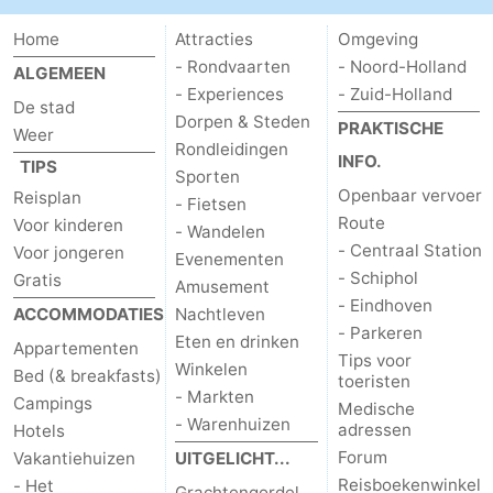
Home
Attracties
Omgeving
- Rondvaarten
- Noord-Holland
ALGEMEEN
- Experiences
- Zuid-Holland
De stad
Dorpen & Steden
PRAKTISCHE
Weer
Rondleidingen
INFO.
TIPS
Sporten
Openbaar vervoer
Reisplan
- Fietsen
Route
Voor kinderen
- Wandelen
- Centraal Station
Voor jongeren
Evenementen
- Schiphol
Gratis
Amusement
- Eindhoven
ACCOMMODATIES
Nachtleven
- Parkeren
Eten en drinken
Appartementen
Tips voor
Winkelen
Bed (& breakfasts)
toeristen
- Markten
Campings
Medische
- Warenhuizen
adressen
Hotels
Forum
Vakantiehuizen
UITGELICHT...
Reisboekenwinkel
- Het
Grachtengordel