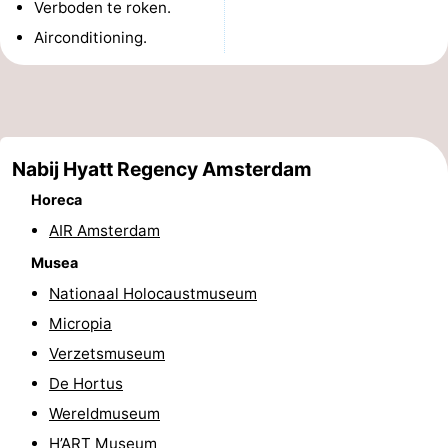
Verboden te roken.
Musea
-
Airconditioning.
Monumenten
-
Kerken
-
Uitkijkpunten
Attracties
Nabij Hyatt Regency Amsterdam
Horeca
-
AIR Amsterdam
Rondvaarten
-
Musea
Nationaal Holocaustmuseum
Experiences
Dorpen
Micropia
&
Rondleidingen
Verzetsmuseum
De Hortus
Steden
Sporten
Wereldmuseum
-
H’ART Museum