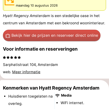
maandag 10 augustus 2026
breakfasts)
Hotels
Hyatt Regency Amsterdam
is een stedelijke oase in het
Vakantiehuizen
centrum van Amsterdam met een bekroond wooninterieur.
-
Bekijk hier de prijzen
en reserveer direct online
Het
-
Voor informatie en reserveringen
Amsterdamse
Spaarnwoude
Last
Bos
minutes
Musea
Sarphatistraat 104, Amsterdam
Attracties
web.
Meer informatie
Zien
Kenmerken van Hyatt Regency Amsterdam
&
Bezienswaardigheden
Media
Huisdieren toegelaten na
WiFi internet.
overleg.
doen
-