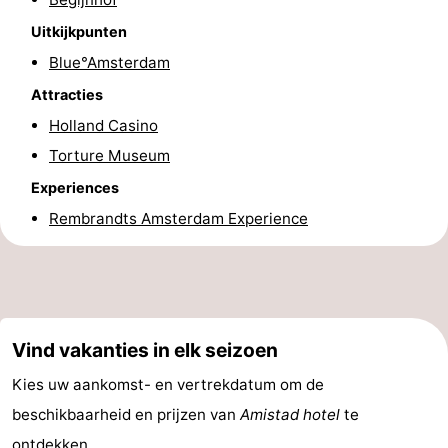
Coffeeshops
Uitkijkpunten
Blue°Amsterdam
Homohoofdstad
Attracties
Rosse
Holland Casino
Torture Museum
buurt
Geschiedenis
Experiences
Diamantstad
Rembrandts Amsterdam Experience
Pleinen
in
Parken
het
en
Stadsdelen
Vind vakanties in elk seizoen
Kies uw aankomst- en vertrekdatum om de
centrum
tuinen
Omgeving
beschikbaarheid en prijzen van
Amistad hotel
te
-
ontdekken.