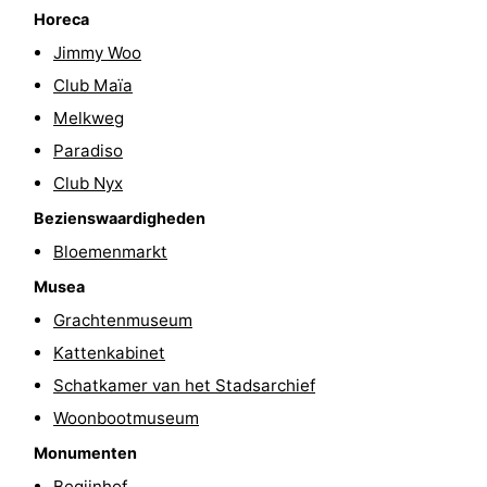
Horeca
Fietsen
-
Jimmy Woo
Wandelen
Amusement
Club Maïa
Melkweg
Nachtleven
Paradiso
Eten
Club Nyx
Bezienswaardigheden
en
Winkelen
Bloemenmarkt
drinken
-
Musea
Grachtenmuseum
Markten
-
Kattenkabinet
Warenhuizen
Evenementen
Schatkamer van het Stadsarchief
Woonbootmuseum
Uitgelicht
Monumenten
Grachtengordel
Begijnhof