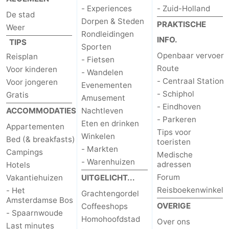
- Experiences
- Zuid-Holland
De stad
Dorpen & Steden
PRAKTISCHE
Weer
Rondleidingen
INFO.
TIPS
Sporten
Openbaar vervoer
Reisplan
- Fietsen
Route
Voor kinderen
- Wandelen
- Centraal Station
Voor jongeren
Evenementen
- Schiphol
Gratis
Amusement
- Eindhoven
ACCOMMODATIES
Nachtleven
- Parkeren
Eten en drinken
Appartementen
Tips voor
Winkelen
Bed (& breakfasts)
toeristen
- Markten
Campings
Medische
- Warenhuizen
adressen
Hotels
Forum
Vakantiehuizen
UITGELICHT...
Reisboekenwinkel
- Het
Grachtengordel
Amsterdamse Bos
OVERIGE
Coffeeshops
- Spaarnwoude
Homohoofdstad
Over ons
Last minutes