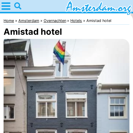
Home
Amsterdam
Home
Amsterdam
Overnachten
Hotels
Amistad hotel
Amistad hotel
Reisplan
Voor
kinderen
Voor
jongeren
Gratis
Overnachten
Appartementen
Bed
(&
Campings