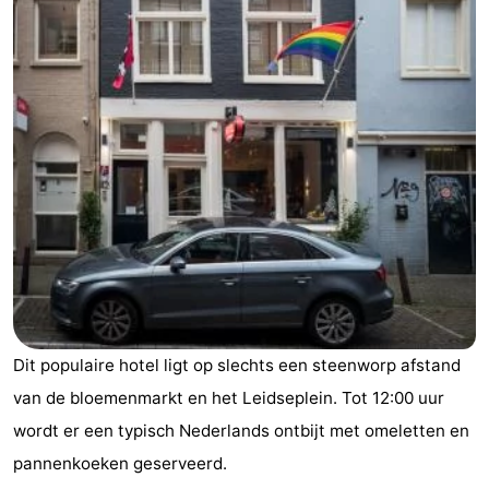
breakfasts)
Hotels
Vakantiehuizen
-
Het
-
Amsterdamse
Spaarnwoude
Last
Bos
minutes
Musea
Attracties
Dit populaire hotel ligt op slechts een steenworp afstand
Zien
van de bloemenmarkt en het Leidseplein. Tot 12:00 uur
&
Bezienswaardigheden
wordt er een typisch Nederlands ontbijt met omeletten en
pannenkoeken geserveerd.
doen
-