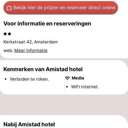
Bekijk hier de prijzen
en reserveer direct online
Musea
-
Monumenten
-
Voor informatie en reserveringen
Kerken
-
Kerkstraat 42, Amsterdam
Uitkijkpunten
Attracties
web.
Meer informatie
-
Kenmerken van Amistad hotel
Rondvaarten
-
Media
Verboden te roken.
Experiences
Dorpen
WiFi internet.
&
Rondleidingen
Steden
Sporten
-
Nabij Amistad hotel