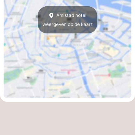
Parkeren
Tips
Amistad hotel
voor
Medische
weergeven op de kaart
toeristen
adressen
Weer
Contact