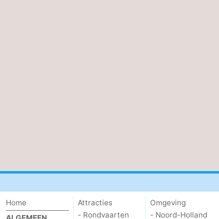
Home
Attracties
Omgeving
- Rondvaarten
- Noord-Holland
ALGEMEEN