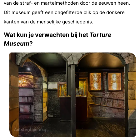
van de straf- en martelmethoden door de eeuwen heen.
breakfasts)
Hotels
Dit museum geeft een ongefilterde blik op de donkere
Vakantiehuizen
kanten van de menselijke geschiedenis.
Wat kun je verwachten bij het
Torture
-
Museum
?
Het
-
Amsterdamse
Spaarnwoude
Last
Bos
minutes
Musea
Attracties
Zien
&
Bezienswaardigheden
doen
-