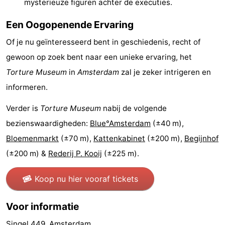
mysterieuze figuren achter de executies.
Coffeeshops
Een Oogopenende Ervaring
Homohoofdstad
Of je nu geïnteresseerd bent in geschiedenis, recht of
gewoon op zoek bent naar een unieke ervaring, het
Rosse
Torture Museum
in
Amsterdam
zal je zeker intrigeren en
buurt
Geschiedenis
informeren.
Diamantstad
Verder is
Torture Museum
nabij de volgende
bezienswaardigheden:
Blue°Amsterdam
(±40 m),
Pleinen
Bloemenmarkt
(±70 m),
Kattenkabinet
(±200 m),
Begijnhof
in
Parken
(±200 m) &
Rederij P. Kooij
(±225 m).
het
en
Stadsdelen
Koop nu hier vooraf tickets
centrum
tuinen
Omgeving
Voor informatie
-
Singel 449, Amsterdam