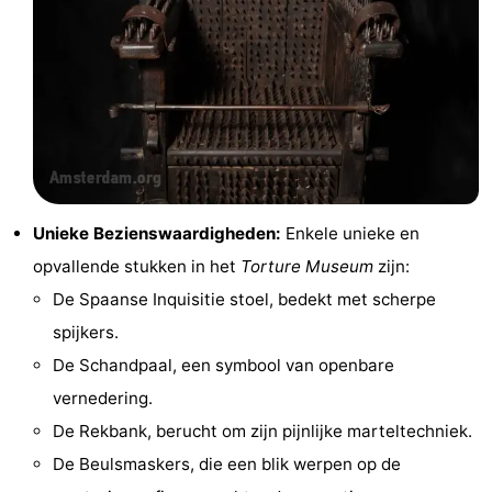
Fietsen
-
Wandelen
Amusement
Nachtleven
Eten
en
Winkelen
Unieke Bezienswaardigheden:
Enkele unieke en
opvallende stukken in het
Torture Museum
zijn:
drinken
-
De Spaanse Inquisitie stoel, bedekt met scherpe
Markten
-
spijkers.
De Schandpaal, een symbool van openbare
Warenhuizen
Evenementen
vernedering.
Uitgelicht
De Rekbank, berucht om zijn pijnlijke marteltechniek.
De Beulsmaskers, die een blik werpen op de
Grachtengordel