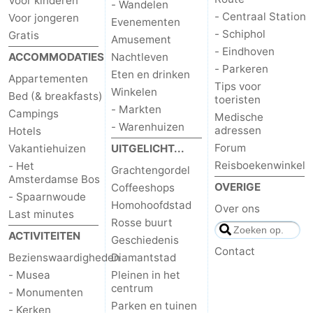
Voor kinderen
- Wandelen
- Centraal Station
Voor jongeren
Evenementen
- Schiphol
Gratis
Amusement
- Eindhoven
ACCOMMODATIES
Nachtleven
- Parkeren
Eten en drinken
Appartementen
Tips voor
Winkelen
Bed (& breakfasts)
toeristen
- Markten
Campings
Medische
- Warenhuizen
adressen
Hotels
Forum
Vakantiehuizen
UITGELICHT...
Reisboekenwinkel
- Het
Grachtengordel
Amsterdamse Bos
OVERIGE
Coffeeshops
- Spaarnwoude
Homohoofdstad
Over ons
Last minutes
Rosse buurt
ACTIVITEITEN
Geschiedenis
Contact
Bezienswaardigheden
Diamantstad
- Musea
Pleinen in het
centrum
- Monumenten
Parken en tuinen
- Kerken