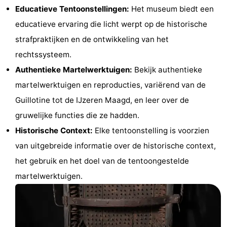
Educatieve Tentoonstellingen:
Het museum biedt een
Musea
-
educatieve ervaring die licht werpt op de historische
Monumenten
-
strafpraktijken en de ontwikkeling van het
rechtssysteem.
Kerken
-
Authentieke Martelwerktuigen:
Bekijk authentieke
Uitkijkpunten
Attracties
martelwerktuigen en reproducties, variërend van de
Guillotine tot de IJzeren Maagd, en leer over de
-
gruwelijke functies die ze hadden.
Rondvaarten
-
Historische Context:
Elke tentoonstelling is voorzien
van uitgebreide informatie over de historische context,
Experiences
Dorpen
het gebruik en het doel van de tentoongestelde
&
Rondleidingen
martelwerktuigen.
Steden
Sporten
-