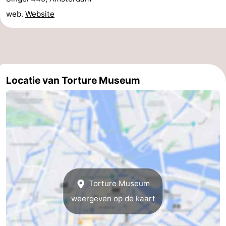
web.
Website
Noord-
-
Holland
Zuid-
Praktisch
Holland
Forum
Locatie van Torture Museum
Reisboekenwinkel
Openbaar
vervoer
Route
Centraal
Station
Schiphol
Torture Museum
Eindhoven
weergeven op de kaart
-