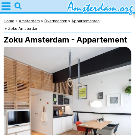
Home
Amsterdam
Home
Amsterdam
Overnachten
Appartementen
Zoku Amsterdam
Reisplan
Zoku Amsterdam - Appartement
Voor
kinderen
Voor
jongeren
Gratis
Overnachten
Appartementen
Bed
(&
Campings