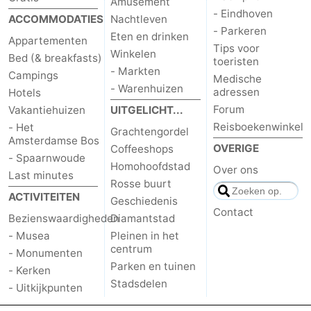
Amusement
- Eindhoven
ACCOMMODATIES
Nachtleven
- Parkeren
Eten en drinken
Appartementen
Tips voor
Winkelen
Bed (& breakfasts)
toeristen
- Markten
Campings
Medische
- Warenhuizen
adressen
Hotels
Forum
Vakantiehuizen
UITGELICHT...
Reisboekenwinkel
- Het
Grachtengordel
Amsterdamse Bos
OVERIGE
Coffeeshops
- Spaarnwoude
Homohoofdstad
Over ons
Last minutes
Rosse buurt
ACTIVITEITEN
Geschiedenis
Contact
Bezienswaardigheden
Diamantstad
- Musea
Pleinen in het
centrum
- Monumenten
Parken en tuinen
- Kerken
Stadsdelen
- Uitkijkpunten