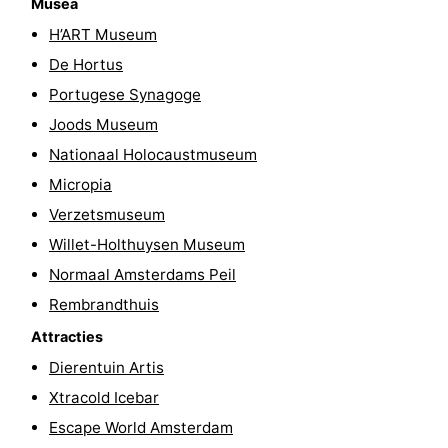
Musea
Fietsen
-
H’ART Museum
De Hortus
Wandelen
Amusement
Portugese Synagoge
Nachtleven
Joods Museum
Nationaal Holocaustmuseum
Eten
Micropia
en
Winkelen
Verzetsmuseum
Willet-Holthuysen Museum
drinken
-
Normaal Amsterdams Peil
Markten
-
Rembrandthuis
Attracties
Warenhuizen
Evenementen
Dierentuin Artis
Uitgelicht
Xtracold Icebar
Escape World Amsterdam
Grachtengordel