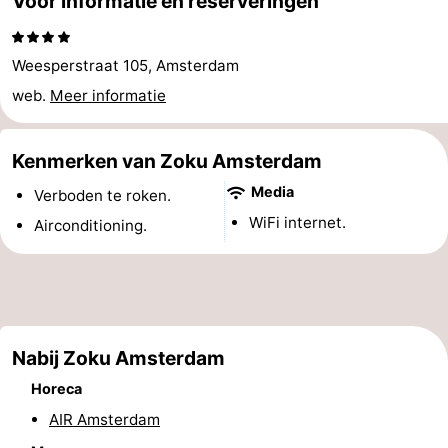
Voor informatie en reserveringen
Musea
-
Weesperstraat 105, Amsterdam
Monumenten
-
web.
Meer informatie
Kerken
-
Kenmerken van Zoku Amsterdam
Uitkijkpunten
Attracties
Media
Verboden te roken.
-
WiFi internet.
Airconditioning.
Rondvaarten
-
Experiences
Dorpen
&
Rondleidingen
Nabij Zoku Amsterdam
Steden
Sporten
Horeca
AIR Amsterdam
-