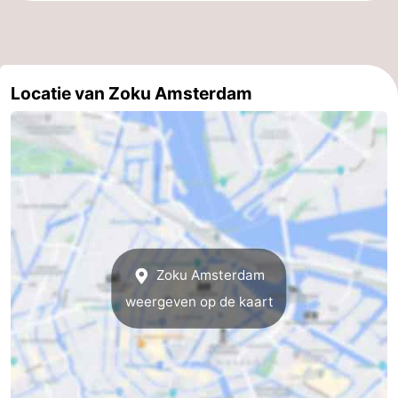
Noord-
-
Holland
Zuid-
Praktisch
Locatie van Zoku Amsterdam
Holland
Forum
Reisboekenwinkel
Openbaar
vervoer
Route
Centraal
Zoku Amsterdam
weergeven op de kaart
Station
Schiphol
Eindhoven
-