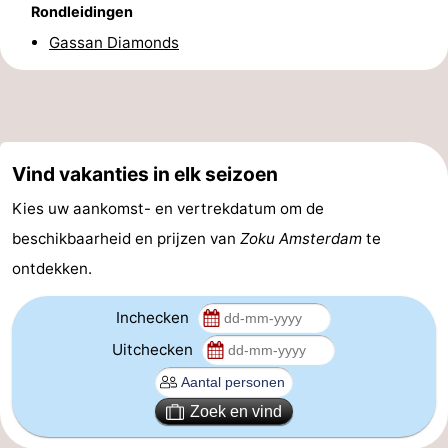
Rondleidingen
Coffeeshops
Gassan Diamonds
Homohoofdstad
Rosse
buurt
Geschiedenis
Vind vakanties in elk seizoen
Kies uw aankomst- en vertrekdatum om de
Diamantstad
beschikbaarheid en prijzen van
Zoku Amsterdam
te
Pleinen
ontdekken.
in
Parken
Inchecken
het
en
Stadsdelen
Uitchecken
centrum
tuinen
Omgeving
Zoek en vind
-