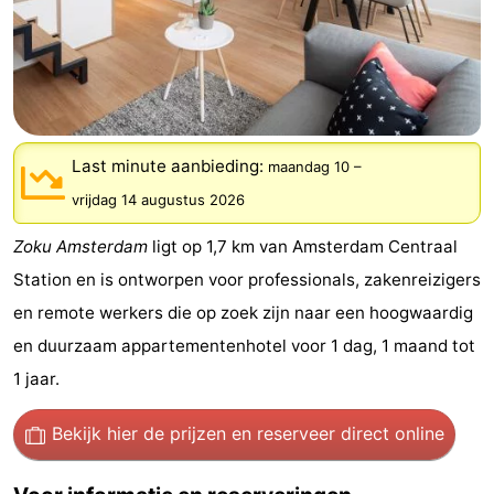
breakfasts)
Hotels
Vakantiehuizen
-
Last minute aanbieding:
maandag 10
–
Het
-
vrijdag 14 augustus 2026
Amsterdamse
Spaarnwoude
Last
Zoku Amsterdam
ligt op 1,7 km van Amsterdam Centraal
Bos
minutes
Musea
Station en is ontworpen voor professionals, zakenreizigers
en remote werkers die op zoek zijn naar een hoogwaardig
Attracties
en duurzaam appartementenhotel voor 1 dag, 1 maand tot
Zien
1 jaar.
&
Bezienswaardigheden
Bekijk hier de prijzen
en reserveer direct online
doen
-